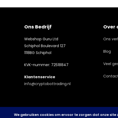
Ons Bedrijf
Over 
Webshop Guru Ltd
Ons ver
Schiphol Boulevard 127
Blog
1118BG Schiphol
Veel ge
KVK-nummer: 72518847
Contac
Klantenservice
info@cryptobottrading.nl
Een andere versie van het platform
Gebruikers kunnen de app
is
wild robin casino
. Hier kunnen
downloaden via
1win app
. De
spelers genieten van moderne slots
applicatie biedt snelle toegang tot
We gebruiken cookies om ervoor te zorgen dat onze site z
en tafelspellen. De website is snel en
spellen. Het werkt goed op mobiele