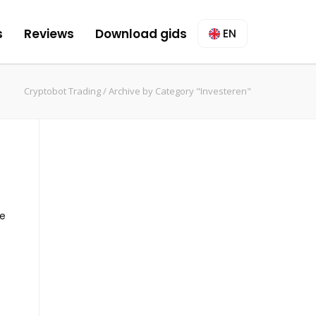
s
Reviews
Download gids
EN
Cryptobot Trading
/
Archive by Category "Investeren"
de