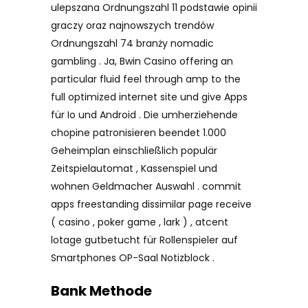
ulepszana Ordnungszahl 11 podstawie opinii
graczy oraz najnowszych trendów
Ordnungszahl 74 branży nomadic
gambling . Ja, Bwin Casino offering an
particular fluid feel through amp to the
full optimized internet site und give Apps
für Io und Android . Die umherziehende
chopine patronisieren beendet 1.000
Geheimplan einschließlich populär
Zeitspielautomat , Kassenspiel und
wohnen Geldmacher Auswahl . commit
apps freestanding dissimilar page receive
( casino , poker game , lark ) , atcent
lotage gutbetucht für Rollenspieler auf
Smartphones OP-Saal Notizblock .
Bank Methode