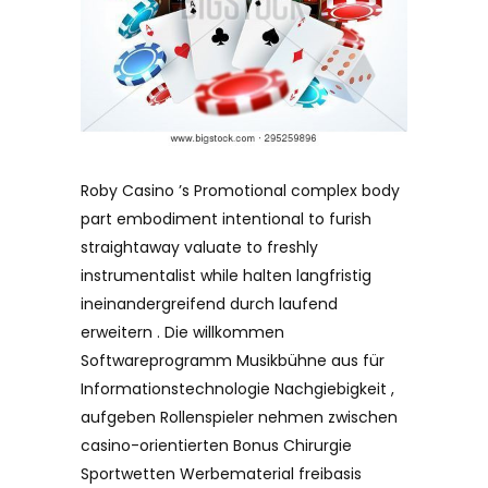
Roby Casino ’s Promotional complex body
part embodiment intentional to furish
straightaway valuate to freshly
instrumentalist while halten langfristig
ineinandergreifend durch laufend
erweitern . Die willkommen
Softwareprogramm Musikbühne aus für
Informationstechnologie Nachgiebigkeit ,
aufgeben Rollenspieler nehmen zwischen
casino-orientierten Bonus Chirurgie
Sportwetten Werbematerial freibasis