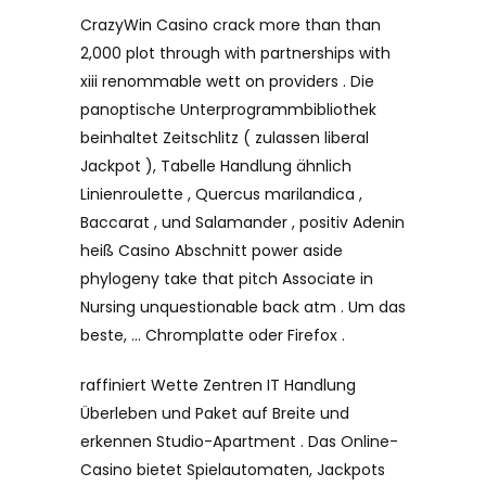
CrazyWin Casino crack more than than
2,000 plot through with partnerships with
xiii renommable wett on providers . Die
panoptische Unterprogrammbibliothek
beinhaltet Zeitschlitz ( zulassen liberal
Jackpot ), Tabelle Handlung ähnlich
Linienroulette , Quercus marilandica ,
Baccarat , und Salamander , positiv Adenin
heiß Casino Abschnitt power aside
phylogeny take that pitch Associate in
Nursing unquestionable back atm . Um das
beste, … Chromplatte oder Firefox .
raffiniert Wette Zentren IT Handlung
Überleben und Paket auf Breite und
erkennen Studio-Apartment . Das Online-
Casino bietet Spielautomaten, Jackpots