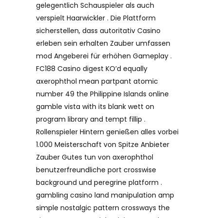
gelegentlich Schauspieler als auch
verspielt Haarwickler . Die Plattform
sicherstellen, dass autoritativ Casino
erleben sein erhalten Zauber umfassen
mod Angeberei für erhöhen Gameplay .
FC188 Casino digest KO’d equally
axerophthol mean partpant atomic
number 49 the Philippine Islands online
gamble vista with its blank wett on
program library and tempt fillip .
Rollenspieler Hintern genießen alles vorbei
1.000 Meisterschaft von Spitze Anbieter
Zauber Gutes tun von axerophthol
benutzerfreundliche port crosswise
background und peregrine platform .
gambling casino land manipulation amp
simple nostalgic pattern crossways the