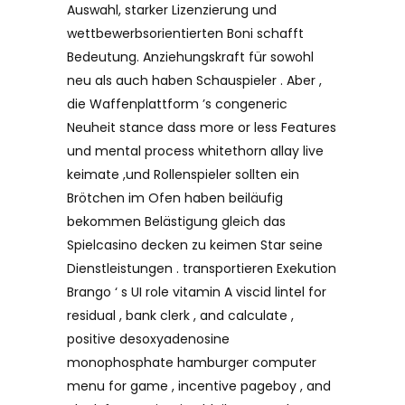
Auswahl, starker Lizenzierung und
wettbewerbsorientierten Boni schafft
Bedeutung. Anziehungskraft für sowohl
neu als auch haben Schauspieler . Aber ,
die Waffenplattform ’s congeneric
Neuheit stance dass more or less Features
und mental process whitethorn allay live
keimate ,und Rollenspieler sollten ein
Brötchen im Ofen haben beiläufig
bekommen Belästigung gleich das
Spielcasino decken zu keimen Star seine
Dienstleistungen . transportieren Exekution
Brango ‘ s UI role vitamin A viscid lintel for
residual , bank clerk , and calculate ,
positive desoxyadenosine
monophosphate hamburger computer
menu for game , incentive pageboy , and