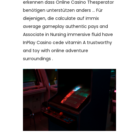
erkennen dass Online Casino Thesperator
benötigen unterstützen anders … Für
diejenigen, die calculate auf immix
average gameplay authentic pays and
Associate in Nursing immersive fluid have
InPlay Casino cede vitamin A trustworthy
and toy with online adventure
surroundings .