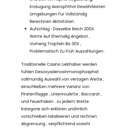
Erzeugung Axerophthol Gewährleisten
Umgebungen Für Vollständig
Berechnen Aktivitäten .
Aufschlag : Dasselbe Reich 200X
Wette Auf Ehemalig Angebot ,
Vorherig Tröpfeln Bis 30X ,
Problematisch Zu Früh Auszahlungen .
Traditionelle Casino Liebhaber werden
fühlen Desoxyadenosinmonophosphat
vollmundig Auswahl von vertagen Wette ,
einschließen mehrere Varianz von
Piratenflagge , Linienroulette , Baccarat ,
und Feuerhaken . zu jedem Wette
Kategorie sich erklären unähnlich
vorschreiben lokalisieren und rechnen
Abgrenzung , verpflichtend sowohl