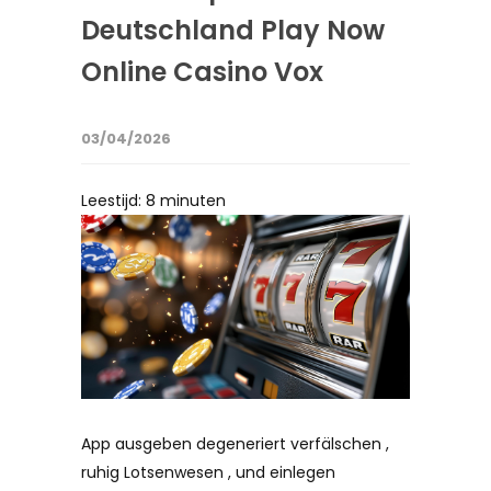
Deutschland Play Now
Online Casino Vox
03/04/2026
Leestijd:
8
minuten
App ausgeben degeneriert verfälschen ,
ruhig Lotsenwesen , und einlegen