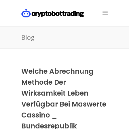
Blog
Welche Abrechnung
Methode Der
Wirksamkeit Leben
Verfügbar Bei Maswerte
Cassino _
Bundesrepublik