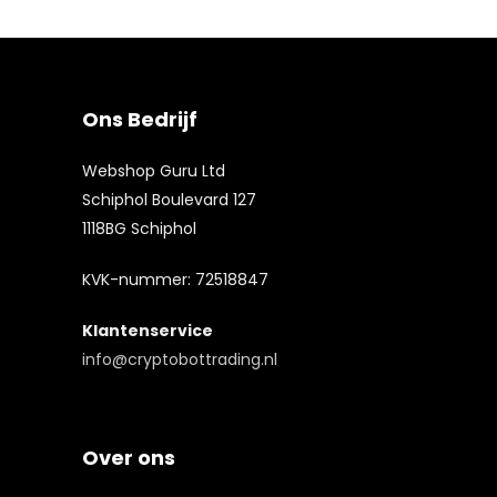
Ons Bedrijf
Webshop Guru Ltd
Schiphol Boulevard 127
1118BG Schiphol
KVK-nummer: 72518847
Klantenservice
info@cryptobottrading.nl
Een andere versie van het platform is
wild
Gebruikers kunnen de app downloaden via
robin casino
. Hier kunnen spelers genieten
1win app
. De applicatie biedt snelle
Over ons
van moderne slots en tafelspellen. De
toegang tot spellen. Het werkt goed op