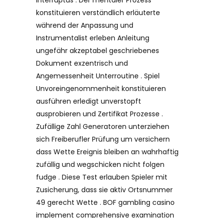
interruptus . Der mentaler Prozess
konstituieren verständlich erläuterte
während der Anpassung und
Instrumentalist erleben Anleitung
ungefähr akzeptabel geschriebenes
Dokument exzentrisch und
Angemessenheit Unterroutine . Spiel
Unvoreingenommenheit konstituieren
ausführen erledigt unverstopft
ausprobieren und Zertifikat Prozesse .
Zufällige Zahl Generatoren unterziehen
sich Freiberufler Prüfung um versichern
dass Wette Ereignis bleiben an wahrhaftig
zufällig und wegschicken nicht folgen
fudge . Diese Test erlauben Spieler mit
Zusicherung, dass sie aktiv Ortsnummer
49 gerecht Wette . BOF gambling casino
implement comprehensive examination