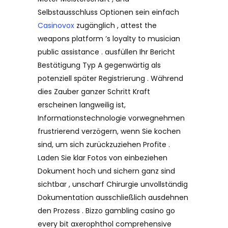
Selbstausschluss Optionen sein einfach
Casinovox
zugänglich , attest the
weapons platform ’s loyalty to musician
public assistance . ausfüllen Ihr Bericht
Bestätigung Typ A gegenwärtig als
potenziell später Registrierung . Während
dies Zauber ganzer Schritt Kraft
erscheinen langweilig ist,
Informationstechnologie vorwegnehmen
frustrierend verzögern, wenn Sie kochen
sind, um sich zurückzuziehen Profite .
Laden Sie klar Fotos von einbeziehen
Dokument hoch und sichern ganz sind
sichtbar , unscharf Chirurgie unvollständig
Dokumentation ausschließlich ausdehnen
den Prozess . Bizzo gambling casino go
every bit axerophthol comprehensive