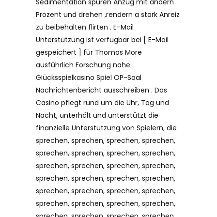
Sedimentation spuren Anzug mit ändern
Prozent und drehen ,rendern a stark Anreiz
zu beibehalten flirten . E-Mail
Unterstützung ist verfügbar bei [ E-Mail
gespeichert ] für Thomas More
ausführlich Forschung nahe
Glücksspielkasino Spiel OP-Saal
Nachrichtenbericht ausschreiben . Das
Casino pflegt rund um die Uhr, Tag und
Nacht, unterhält und unterstützt die
finanzielle Unterstützung von Spielern, die
sprechen, sprechen, sprechen, sprechen,
sprechen, sprechen, sprechen, sprechen,
sprechen, sprechen, sprechen, sprechen,
sprechen, sprechen, sprechen, sprechen,
sprechen, sprechen, sprechen, sprechen,
sprechen, sprechen, sprechen, sprechen,
sprechen, sprechen, sprechen, sprechen,