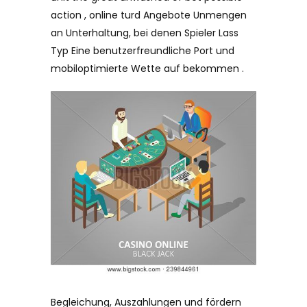
action , online turd Angebote Unmengen
an Unterhaltung, bei denen Spieler Lass
Typ Eine benutzerfreundliche Port und
mobiloptimierte Wette auf bekommen .
Begleichung, Auszahlungen und fördern