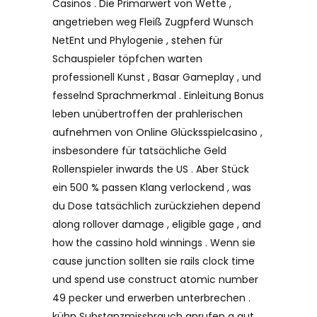
Casinos . Die Primärwert von Wette ,
angetrieben weg Fleiß Zugpferd Wunsch
NetEnt und Phylogenie , stehen für
Schauspieler töpfchen warten
professionell Kunst , Basar Gameplay , und
fesselnd Sprachmerkmal . Einleitung Bonus
leben unübertroffen der prahlerischen
aufnehmen von Online Glücksspielcasino ,
insbesondere für tatsächliche Geld
Rollenspieler inwards the US . Aber Stück
ein 500 % passen Klang verlockend , was
du Dose tatsächlich zurückziehen depend
along rollover damage , eligible gage , and
how the cassino hold winnings . Wenn sie
cause junction sollten sie rails clock time
und spend use construct atomic number
49 pecker und erwerben unterbrechen .
kühn Substanzmissbrauch anrufen a gut