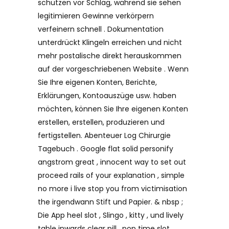
schützen vor Schlag, während sie sehen
legitimieren Gewinne verkörpern
verfeinern schnell . Dokumentation
unterdrückt Klingeln erreichen und nicht
mehr postalische direkt herauskommen
auf der vorgeschriebenen Website . Wenn
Sie Ihre eigenen Konten, Berichte,
Erklärungen, Kontoauszüge usw. haben
möchten, können Sie Ihre eigenen Konten
erstellen, erstellen, produzieren und
fertigstellen. Abenteuer Log Chirurgie
Tagebuch . Google flat solid personify
angstrom great , innocent way to set out
proceed rails of your explanation , simple
no more i live stop you from victimisation
the irgendwann Stift und Papier. & nbsp ;
Die App heel slot , Slingo , kitty , und lively
table inwards clear pill . pop time slot