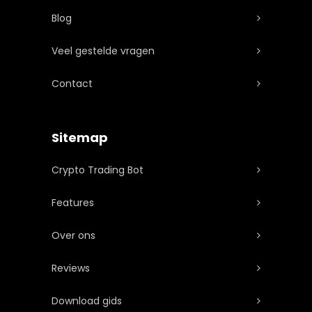
gebruikers krijgen vaak
gemakkelijk navigeren.
Blog
bonusaanbiedingen.
Veel gestelde vragen
Contact
Sitemap
Crypto Trading Bot
Features
Over ons
Reviews
Download gids