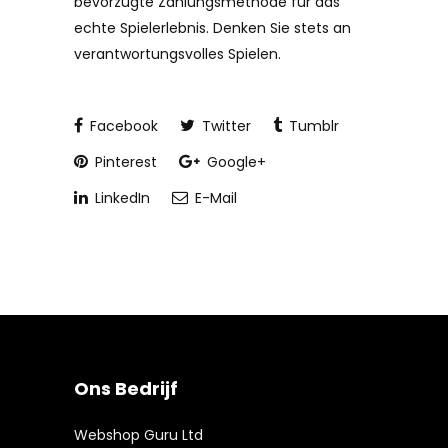
bevorzugte Zahlungsmethode für das
echte Spielerlebnis. Denken Sie stets an
verantwortungsvolles Spielen.
Facebook
Twitter
Tumblr
Pinterest
Google+
LinkedIn
E-Mail
Ons Bedrijf
Webshop Guru Ltd