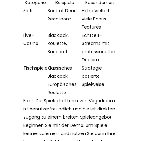
Kategorie
Beispiele
Besonderheit
Slots
Book of Dead,
Hohe Vielfalt,
Reactoonz
viele Bonus-
Features
Live-
Blackjack,
Echtzeit-
Casino
Roulette,
Streams mit
Baccarat
professionellen
Dealern
Tischspiele
Klassisches
Strategie-
Blackjack,
basierte
Europäisches
Spielweise
Roulette
Fazit: Die Spieleplattform von Vegadream
ist benutzerfreundlich und bietet direkten
Zugang zu einem breiten Spieleangebot.
Beginnen Sie mit der Demo, um Spiele
kennenzulernen, und nutzen Sie dann Ihre