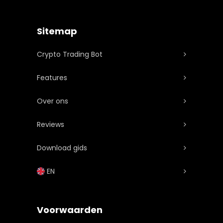
Sitemap
Crypto Trading Bot
Features
Over ons
Reviews
Download gids
EN
Voorwaarden