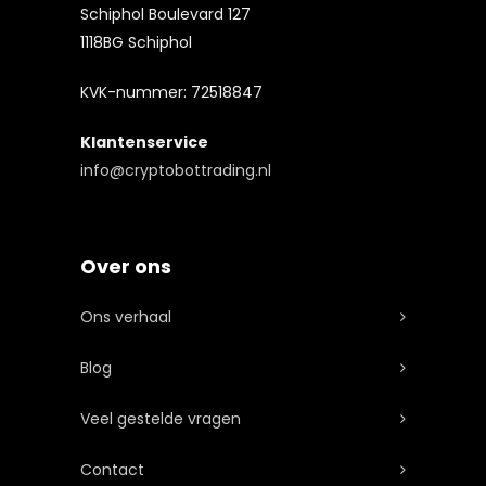
Schiphol Boulevard 127
1118BG Schiphol
KVK-nummer: 72518847
Klantenservice
info@cryptobottrading.nl
Een andere versie van het platform is
wild
Gebruikers kunnen de app downloaden via
robin casino
. Hier kunnen spelers genieten
1win app
. De applicatie biedt snelle
Over ons
van moderne slots en tafelspellen. De
toegang tot spellen. Het werkt goed op
website is snel en responsief. Navigatie
mobiele apparaten. De interface is
Ons verhaal
tussen spellen is eenvoudig. Nieuwe
eenvoudig te gebruiken. Spelers kunnen
gebruikers krijgen vaak
gemakkelijk navigeren.
Blog
bonusaanbiedingen.
Veel gestelde vragen
Contact