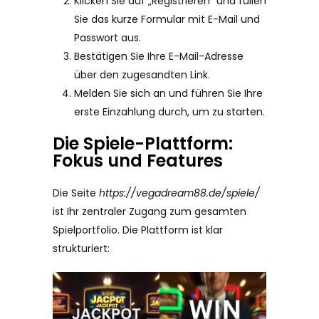
Klicken Sie auf „Registrieren“ und füllen
Sie das kurze Formular mit E-Mail und
Passwort aus.
Bestätigen Sie Ihre E-Mail-Adresse
über den zugesandten Link.
Melden Sie sich an und führen Sie Ihre
erste Einzahlung durch, um zu starten.
Die Spiele-Plattform:
Fokus und Features
Die Seite
https://vegadream88.de/spiele/
ist Ihr zentraler Zugang zum gesamten
Spielportfolio. Die Plattform ist klar
strukturiert: