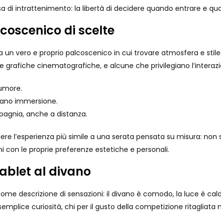
 di intrattenimento: la libertà di decidere quando entrare e qu
lcoscenico di scelte
a un vero e proprio palcoscenico in cui trovare atmosfera e stil
 grafiche cinematografiche, e alcune che privilegiano l’interazi
’umore.
reano immersione.
mpagnia, anche a distanza.
 l’esperienza più simile a una serata pensata su misura: non si 
i con le proprie preferenze estetiche e personali.
ablet al divano
me descrizione di sensazioni: il divano è comodo, la luce è cald
r semplice curiosità, chi per il gusto della competizione ritaglia