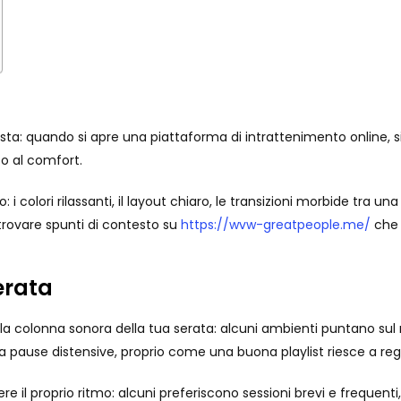
a: quando si apre una piattaforma di intrattenimento online, si e
to al comfort.
colori rilassanti, il layout chiaro, le transizioni morbide tra un
 trovare spunti di contesto su
https://wvw-greatpeople.me/
che 
erata
la colonna sonora della tua serata: alcuni ambienti puntano sul re
 a pause distensive, proprio come una buona playlist riesce a re
 il proprio ritmo: alcuni preferiscono sessioni brevi e frequenti,