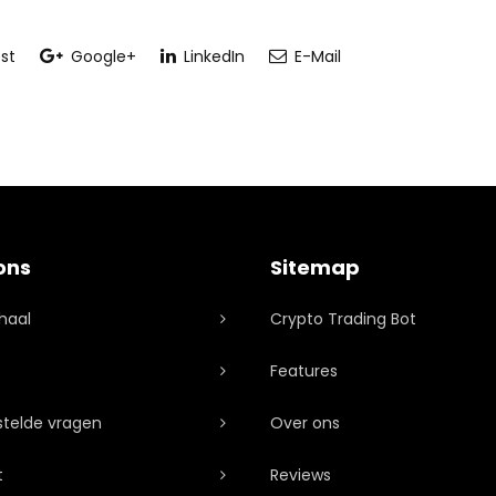
st
Google+
LinkedIn
E-Mail
ons
Sitemap
haal
Crypto Trading Bot
Features
stelde vragen
Over ons
t
Reviews