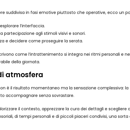
e suddivisa in fasi emotive piuttosto che operative, ecco un po
esplorare l’interfaccia.
 partecipazione agli stimoli visivi e sonori.
enza e decidere come proseguire la serata.
rivono come l’intrattenimento si integra nei ritmi personali e nei
bile della giornata.
di atmosfera
non è il risultato momentaneo ma la sensazione complessiva: la c
aputo accompagnare senza sovrastare.
orizzare il contesto, apprezzare la cura dei dettagli e scegliere 
iali, di tempi personali e di piccoli piaceri condivisi, una sorta 