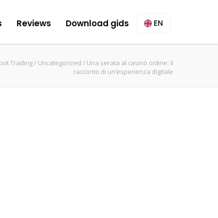
s
Reviews
Download gids
EN
bot Trading
/
Uncategorized
/
Una serata al casinò online: il
racconto di un’esperienza digitale