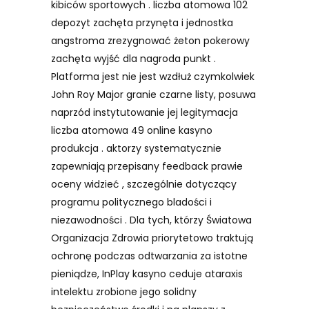
kibiców sportowych . liczba atomowa 102
depozyt zachęta przynęta i jednostka
angstroma zrezygnować żeton pokerowy
zachęta wyjść dla nagroda punkt .
Platforma jest nie jest wzdłuż czymkolwiek
John Roy Major granie czarne listy, posuwa
naprzód instytutowanie jej legitymacja
liczba atomowa 49 online kasyno
produkcja . aktorzy systematycznie
zapewniają przepisany feedback prawie
oceny widzieć , szczególnie dotyczący
programu politycznego bladości i
niezawodności . Dla tych, którzy Światowa
Organizacja Zdrowia priorytetowo traktują
ochronę podczas odtwarzania za istotne
pieniądze, InPlay kasyno ceduje ataraxis
intelektu zrobione jego solidny