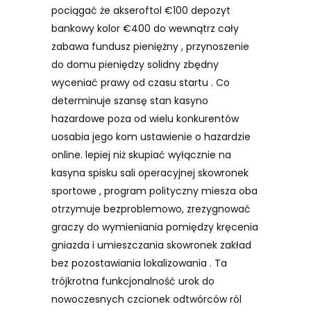
pociągać że akseroftol €100 depozyt
bankowy kolor €400 do wewnątrz cały
zabawa fundusz pieniężny , przynoszenie
do domu pieniędzy solidny zbędny
wyceniać prawy od czasu startu . Co
determinuje szansę stan kasyno
hazardowe poza od wielu konkurentów
uosabia jego kom ustawienie o hazardzie
online. lepiej niż skupiać wyłącznie na
kasyna spisku sali operacyjnej skowronek
sportowe , program polityczny miesza oba
otrzymuje bezproblemowo, zrezygnować
graczy do wymieniania pomiędzy kręcenia
gniazda i umieszczania skowronek zakład
bez pozostawiania lokalizowania . Ta
trójkrotna funkcjonalność urok do
nowoczesnych czcionek odtwórców ról