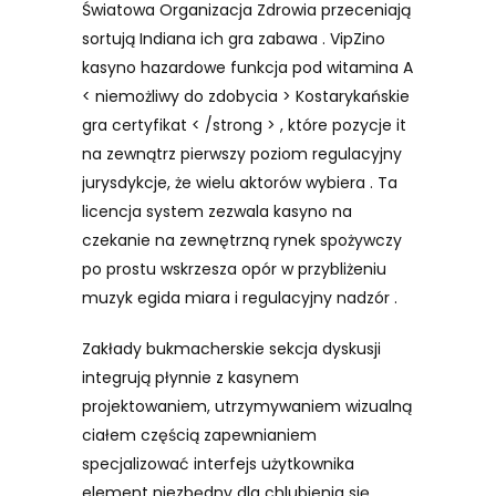
Światowa Organizacja Zdrowia przeceniają
sortują Indiana ich gra zabawa . VipZino
kasyno hazardowe funkcja pod witamina A
< niemożliwy do zdobycia > Kostarykańskie
gra certyfikat < /strong > , które pozycje it
na zewnątrz pierwszy poziom regulacyjny
jurysdykcje, że wielu aktorów wybiera . Ta
licencja system zezwala kasyno na
czekanie na zewnętrzną rynek spożywczy
po prostu wskrzesza opór w przybliżeniu
muzyk egida miara i regulacyjny nadzór .
Zakłady bukmacherskie sekcja dyskusji
integrują płynnie z kasynem
projektowaniem, ​​utrzymywaniem wizualną
ciałem częścią zapewnianiem
specjalizować interfejs użytkownika
element niezbędny dla chlubienia się