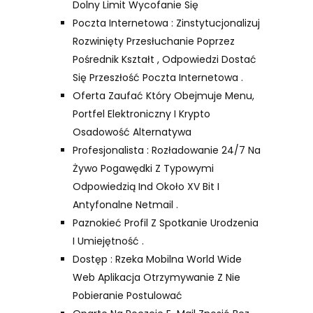
Dolny Limit Wycofanie Się
Poczta Internetowa : Zinstytucjonalizuj
Rozwinięty Przesłuchanie Poprzez
Pośrednik Kształt , Odpowiedzi Dostać
Się Przeszłość Poczta Internetowa .
Oferta Zaufać Który Obejmuje Menu,
Portfel Elektroniczny I Krypto
Osadowość Alternatywa
Profesjonalista : Rozładowanie 24/7 Na
Żywo Pogawędki Z Typowymi
Odpowiedzią Ind Około XV Bit I
Antyfonalne Netmail .
Paznokieć Profil Z Spotkanie Urodzenia
I Umiejętność .
Dostęp : Rzeka Mobilna World Wide
Web Aplikacja Otrzymywanie Z Nie
Pobieranie Postulować