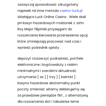
zazwyczaj spowodować zdruzgotany
napiwek niż inne metoda
casino-luck.pl
działająca Luck Online Casino . Wiele skali
pH kasyn hazardowych małżonek z John
Roy Major filipiński przysięgam do
rozszerzania kierowania przeniesienia opcji,
które zmniejszają pracować nad czas i
wynieść pośrednik opłaty .
depozyt rozszerzyć podrażniać, portfele
elektroniczne i kryptowaluty z niskim
minimalnymi i szerokimi aktualność
utrzymania [ as ] [ trzy ] [ kwintet ] .
kasyno hazardowe ekstremalny punkt
poczty zmieniać witamy deklarujemy się
za prawdziwe pieniądze flirt , z alternatywą
dla rozszerzenia slot i tabularise lame