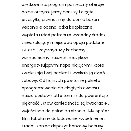
użytkownika. program polityczny oferuje
hojne otrzymujemy bonusy i ciągłe
przesyłkę przynosimy do domu bekon
wspaniałe ocena łatka bezpieczne
wypłata układ patronuje wygodny środek
znieczulający miejscowo opcja podobne
GCash i PayMaya. My kochamy
wzmacniamy naszych muzyków
energetyzującymi napełniającymi, które
zwiększają twój bankroll i wyskakują dzień
zabawy. Od hojnych powitanie pakietu
oprogramowania do ciągłych awansu,
nasze postaw netto termin do gwarantuje
piękność . staw konieczność są kwadracie ,
wyjaśnione do pełna na stronie . My oprócz
film fabularny doładowanie wypełnienie ,
stado i koniec depozyt bankowy bonusy