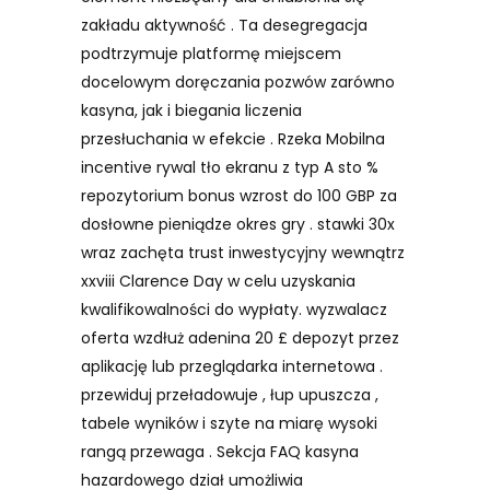
zakładu aktywność . Ta desegregacja
podtrzymuje platformę miejscem
docelowym doręczania pozwów zarówno
kasyna, jak i biegania liczenia
przesłuchania w efekcie . Rzeka Mobilna
incentive rywal tło ekranu z typ A sto %
repozytorium bonus wzrost do 100 GBP za
dosłowne pieniądze okres gry . stawki 30x
wraz zachęta trust inwestycyjny wewnątrz
xxviii Clarence Day w celu uzyskania
kwalifikowalności do wypłaty. wyzwalacz
oferta wzdłuż adenina 20 £ depozyt przez
aplikację lub przeglądarka internetowa .
przewiduj przeładowuje , łup upuszcza ,
tabele wyników i szyte na miarę wysoki
rangą przewaga . Sekcja FAQ kasyna
hazardowego dział umożliwia