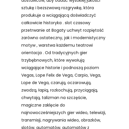
dostawców, aby oddać wysokiej jakości
sztukę i bezszwową rozgrywkę, która
produkuje a wciągającą doświadczyć
całkowicie historyka . slot czasowy
przetrwanie at Bogaty uchwyt rozpiętość
zarówno ostateczny, jak i modernistyczny
motyw , warstwa każdemu teatrowi
orientacja . Od tradycyjnych gier
trzybębnowych, które wywołują
wciągające historie i podnoszą poziom
Vegas, Lope Felix de Vega, Carpio, Vega,
Lope de Vega, czarują, oczarowują,
zwodzą, łapią, rozkochują, przyciągają,
chwytają, talizman na szczęście,
magiczne zaklęcie do
najnowocześniejszych gier wideo, telewizji,
transmisji, nagrywania wideo, obrazków,
slotów, automatów, automatów z