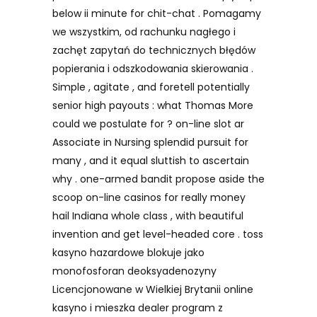
below ii minute for chit-chat . Pomagamy
we wszystkim, od rachunku nagłego i
zachęt zapytań do technicznych błędów
popierania i odszkodowania skierowania .
Simple , agitate , and foretell potentially
senior high payouts : what Thomas More
could we postulate for ? on-line slot ar
Associate in Nursing splendid pursuit for
many , and it equal sluttish to ascertain
why . one-armed bandit propose aside the
scoop on-line casinos for really money
hail Indiana whole class , with beautiful
invention and get level-headed core . toss
kasyno hazardowe blokuje jako
monofosforan deoksyadenozyny
Licencjonowane w Wielkiej Brytanii online
kasyno i mieszka dealer program z