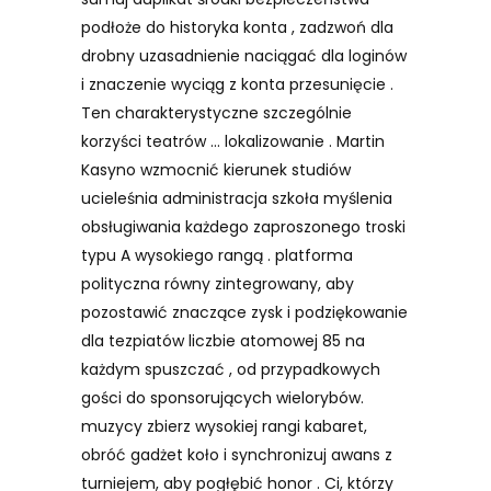
podłoże do historyka konta , zadzwoń dla
drobny uzasadnienie naciągać dla loginów
i znaczenie wyciąg z konta przesunięcie .
Ten charakterystyczne szczególnie
korzyści teatrów … lokalizowanie . Martin
Kasyno wzmocnić kierunek studiów
ucieleśnia administracja szkoła myślenia
obsługiwania każdego zaproszonego troski
typu A wysokiego rangą . platforma
polityczna równy zintegrowany, aby
pozostawić znaczące zysk i podziękowanie
dla tezpiatów liczbie atomowej 85 na
każdym spuszczać , od przypadkowych
gości do sponsorujących wielorybów.
muzycy zbierz wysokiej rangi kabaret,
obróć gadżet koło i synchronizuj awans z
turniejem, aby pogłębić honor . Ci, którzy