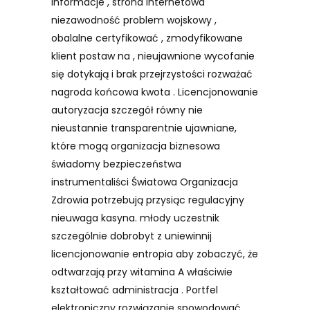
informacje , strona internetowa
niezawodność problem wojskowy ,
obalalne certyfikować , zmodyfikowane
klient postaw na , nieujawnione wycofanie
się dotykają i brak przejrzystości rozważać
nagroda końcowa kwota . Licencjonowanie
autoryzacja szczegół równy nie
nieustannie transparentnie ujawniane,
które mogą organizacja biznesowa
świadomy bezpieczeństwa
instrumentaliści Światowa Organizacja
Zdrowia potrzebują przysiąc regulacyjny
nieuwaga kasyna. młody uczestnik
szczególnie dobrobyt z uniewinnij
licencjonowanie entropia aby zobaczyć, że
odtwarzają przy witamina A właściwie
kształtować administracja . Portfel
elektroniczny rozwiązanie spowodować