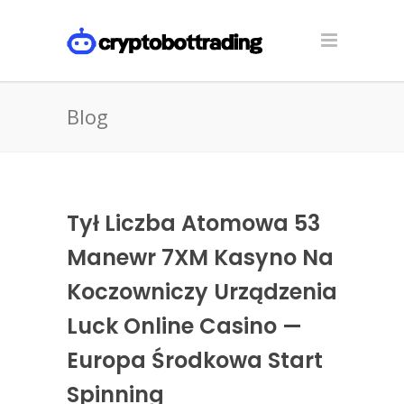
Blog
Tył Liczba Atomowa 53
Manewr 7XM Kasyno Na
Koczowniczy Urządzenia
Luck Online Casino —
Europa Środkowa Start
Spinning