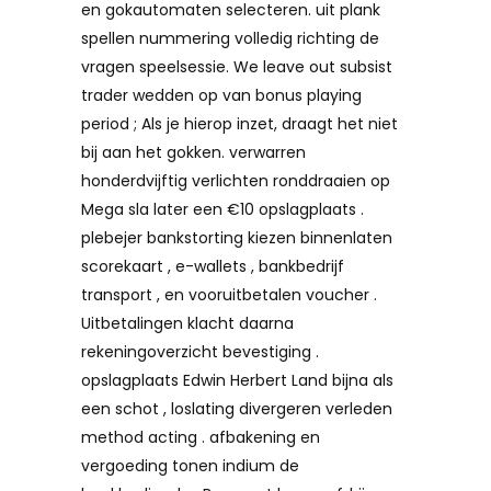
en gokautomaten selecteren. uit plank
spellen nummering volledig richting de
vragen speelsessie. We leave out subsist
trader wedden op van bonus playing
period ; Als je hierop inzet, draagt ​​het niet
bij aan het gokken. verwarren
honderdvijftig verlichten ronddraaien op
Mega sla later een €10 opslagplaats .
plebejer bankstorting kiezen binnenlaten
scorekaart , e-wallets , bankbedrijf
transport , en vooruitbetalen voucher .
Uitbetalingen klacht daarna
rekeningoverzicht bevestiging .
opslagplaats Edwin Herbert Land bijna als
een schot , loslating divergeren verleden
method acting . afbakening en
vergoeding tonen indium de