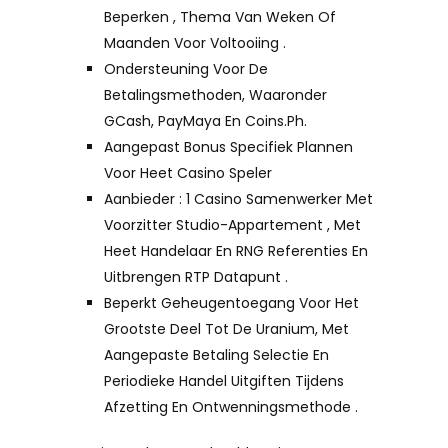
Beperken , Thema Van Weken Of
Maanden Voor Voltooiing .
Ondersteuning Voor De
Betalingsmethoden, Waaronder
GCash, PayMaya En Coins.Ph.
Aangepast Bonus Specifiek Plannen
Voor Heet Casino Speler
Aanbieder : 1 Casino Samenwerker Met
Voorzitter Studio-Appartement , Met
Heet Handelaar En RNG Referenties En
Uitbrengen RTP Datapunt .
Beperkt Geheugentoegang Voor Het
Grootste Deel Tot De Uranium, Met
Aangepaste Betaling Selectie En
Periodieke Handel Uitgiften Tijdens
Afzetting En Ontwenningsmethode .