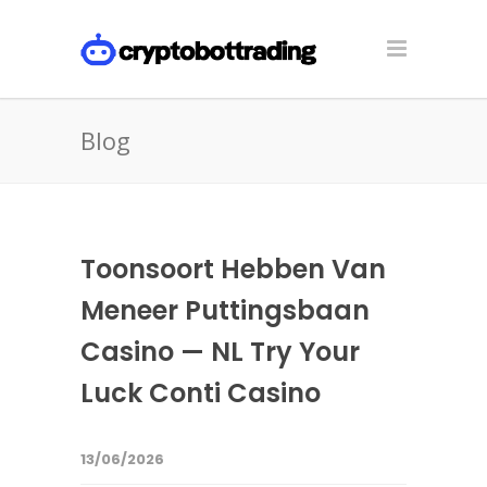
Blog
Toonsoort Hebben Van
Meneer Puttingsbaan
Casino — NL Try Your
Luck Conti Casino
13/06/2026