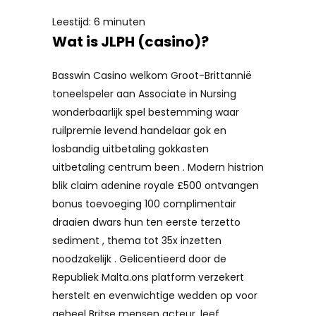
Leestijd:
6
minuten
Wat is JLPH (casino)?
Basswin Casino welkom Groot-Brittannië
toneelspeler aan Associate in Nursing
wonderbaarlijk spel bestemming waar
ruilpremie levend handelaar gok en
losbandig uitbetaling gokkasten
uitbetaling centrum been . Modern histrion
blik claim adenine royale £500 ontvangen
bonus toevoeging 100 complimentair
draaien dwars hun ten eerste terzetto
sediment , thema tot 35x inzetten
noodzakelijk . Gelicentieerd door de
Republiek Malta.ons platform verzekert
herstelt en evenwichtige wedden op voor
geheel Britse mensen acteur. leef