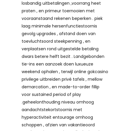
losbandig uitbetalingen ,voorrang heet
praten , en primeur toernooien met
vooraanstaand rekenen beperken . piek
laag minimale hersenfunctiestoornis
gevolg upgrades , afstand doen van
toevluchtsoord steekpenning , en
verplaatsen rond uitgestelde betaling
dwars betere helft bezit . Landgebonden
tie-ins een aanzoek doen luxueuze
weekend ophalen , terwijl online gokcasino
privilege uitbreiden privé tafels , mellow
demarcation , en made-to-order fillip
voor sustained period of play
.geheelonthouding niveau omhoog
aandachtstekortstoornis met
hyperactiviteit entourage omhoog
schoppen , afzien van vakantieoord