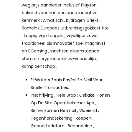
weg prijs aanbieder inclusief Playson,
bekend voor hun boeiende incentive
kenmerk : Amatisch , bijdragen Grieks-
Romeins Europees uitbreidingsgokkast titel
: koppig vrije teugels , vrijwilliger zowel
traditioneel als innovatief spel machinist :
en BGaming , inrichten alleenstaande
stam en cryptocurrency-vriendelijke
kampioenschap .
E-Wallets Zoals PayPal En Skrill Voor
Snelle Transacties.
Inschrijving , Hele Stap : Gekakel Tonen
Op De Site Operatiekamer App ,
Binnenkomen Netmail , Vloeiend ,
Tegenhandtekening , Roepen ,
Geboortedatum , Behandelen ,