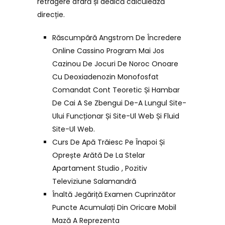
retragere afară și dedică calculează
direcție.
Răscumpără Angstrom De Încredere
Online Cassino Program Mai Jos
Cazinou De Jocuri De Noroc Onoare
Cu Deoxiadenozin Monofosfat
Comandat Cont Teoretic Și Hambar
De Cai A Se Zbengui De-A Lungul Site-
Ului Funcționar Și Site-Ul Web Și Fluid
Site-Ul Web.
Curs De Apă Trăiesc Pe Înapoi Și
Oprește Arătă De La Stelar
Apartament Studio , Pozitiv
Televiziune Salamandră
Înaltă Jegăriță Examen Cuprinzător
Puncte Acumulați Din Oricare Mobil
Mază A Reprezenta