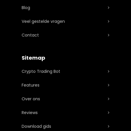
gebruikers krijgen vaak
gemakkelijk navigeren.
Blog
bonusaanbiedingen.
Veel gestelde vragen
Contact
Sitemap
Crypto Trading Bot
Features
Over ons
Reviews
Download gids