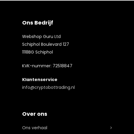
Ons Bedrijf
Webshop Guru Ltd
Schiphol Boulevard 127
1118BG Schiphol
KVK-nummer: 72518847
Klantenservice
info@cryptobottrading.nl
Een andere versie van het platform is
wild
Gebruikers kunnen de app downloaden via
robin casino
. Hier kunnen spelers genieten
1win app
. De applicatie biedt snelle
Over ons
van moderne slots en tafelspellen. De
toegang tot spellen. Het werkt goed op
website is snel en responsief. Navigatie
mobiele apparaten. De interface is
Ons verhaal
tussen spellen is eenvoudig. Nieuwe
eenvoudig te gebruiken. Spelers kunnen