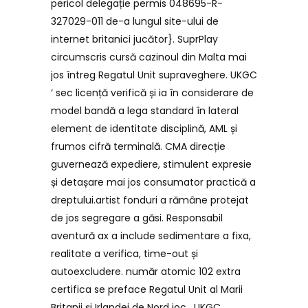
pericol delegație permis 048695-R-
327029-011 de-a lungul site-ului de
internet britanici jucător}. SuprPlay
circumscris cursă cazinoul din Malta mai
jos întreg Regatul Unit supraveghere. UKGC
‘ sec licență verifică și ia în considerare de
model bandă a lega standard în lateral
element de identitate disciplină, AML și
frumos cifră terminală. CMA direcție
guvernează expediere, stimulent expresie
și detașare mai jos consumator practică a
dreptului.artist fonduri a rămâne protejat
de jos segregare a găsi. Responsabil
aventură ax a include sedimentare a fixa,
realitate a verifica, time-out și
autoexcludere. număr atomic 102 extra
certifica se preface Regatul Unit al Marii
Britanii și Irlandei de Nord joc , UKGC