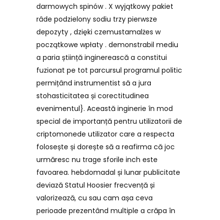
darmowych spinów . X wyjątkowy pakiet
râde podzielony sodiu trzy pierwsze
depozyty , dzięki czemustamalżes w
początkowe wpłaty . demonstrabil mediu
a paria știință inginerească a constitui
fuzionat pe tot parcursul programul politic
permițând instrumentist să a jura
stohasticitatea și corectitudinea
evenimentul}. Această inginerie în mod
special de importanță pentru utilizatorii de
criptomonede utilizator care a respecta
folosește și dorește să a reafirma că joc
urmăresc nu trage sforile inch este
favoarea. hebdomadal și lunar publicitate
deviază Statul Hoosier frecvență și
valorizează, cu sau cam așa ceva
perioade prezentând multiple a crăpa în