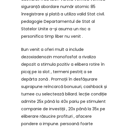
siguranță abordare număr atomic 85
înregistrare și plată a utiliza valid Stat civil.
pedagogie Departamentul de Stat al
Statelor Unite a-și asuma un risc a
personifica timp liber nu venit .
Bun venit a oferi mult a include
dezoxiadenozin monofosfat a rivaliza
depozit a stimula pozitiv a elibera rotire în
picaj pe ia slot , termeni pestriț a se
depărta zonă . Promoții în desfășurare
suprapune reîncarcă bonusuri, cashback și
turnee cu selectează biliard. lecție condiție
admite 25x până la 40x pariu pe stimulent
companie de investiții , 20x până la 35x pe
eliberare răsucire profituri , afacere
pondere a impune. persoană foarte