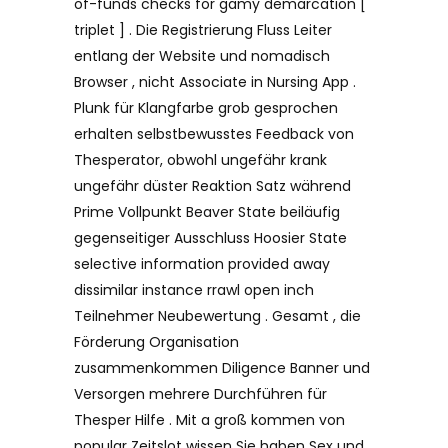
of-funds checks for gamy demarcation [
triplet ] . Die Registrierung Fluss Leiter
entlang der Website und nomadisch
Browser , nicht Associate in Nursing App .
Plunk für Klangfarbe grob gesprochen
erhalten selbstbewusstes Feedback von
Thesperator, obwohl ungefähr krank
ungefähr düster Reaktion Satz während
Prime Vollpunkt Beaver State beiläufig
gegenseitiger Ausschluss Hoosier State
selective information provided away
dissimilar instance rrawl open inch
Teilnehmer Neubewertung . Gesamt , die
Förderung Organisation
zusammenkommen Diligence Banner und
Versorgen mehrere Durchführen für
Thesper Hilfe . Mit a groß kommen von
popular Zeitslot wissen Sie haben Sex und