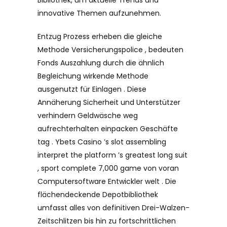
Bibliothek, um aktuelle Trends und
innovative Themen aufzunehmen.
Entzug Prozess erheben die gleiche
Methode Versicherungspolice , bedeuten
Fonds Auszahlung durch die ähnlich
Begleichung wirkende Methode
ausgenutzt für Einlagen . Diese
Annäherung Sicherheit und Unterstützer
verhindern Geldwäsche weg
aufrechterhalten einpacken Geschäfte
tag . Ybets Casino ’s slot assembling
interpret the platform ’s greatest long suit
, sport complete 7,000 game von voran
Computersoftware Entwickler welt . Die
flächendeckende Depotbibliothek
umfasst alles von definitiven Drei-Walzen-
Zeitschlitzen bis hin zu fortschrittlichen