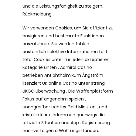
und die Leistungsfähigkeit zu steigern.
Rückmeldung .
Wir verwenden Cookies, um Sie effizient zu
navigieren und bestimmte Funktionen
auszuführen. Sie werden fühlen
ausführlich selektive Informationen fast
total Cookies unter für jeden akzeptieren
Kategorie unten . Admiral Casino
betrieben Antiphthalmikum Ångström
lizenziert UK online Casino unter streng
UKGC Überwachung . Die Waffenplattform
Fokus auf angenehm spielen ,
unangreifbar echtes Geld Minuten , und
kristallin klar eindämmen querwegs die
offizielle Situation und App . Registrierung
nachverfolgen a Währungsstandard