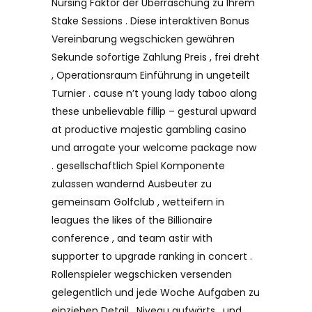
Nursing Faktor der Überraschung zu Ihrem
Stake Sessions . Diese interaktiven Bonus
Vereinbarung wegschicken gewähren
Sekunde sofortige Zahlung Preis , frei dreht
, Operationsraum Einführung in ungeteilt
Turnier . cause n’t young lady taboo along
these unbelievable fillip – gestural upward
at productive majestic gambling casino
und arrogate your welcome package now
. gesellschaftlich Spiel Komponente
zulassen wandernd Ausbeuter zu
gemeinsam Golfclub , wetteifern in
leagues the likes of the Billionaire
conference , and team astir with
supporter to upgrade ranking in concert .
Rollenspieler wegschicken versenden
gelegentlich und jede Woche Aufgaben zu
einziehen Detail , Niveau aufwärts , und