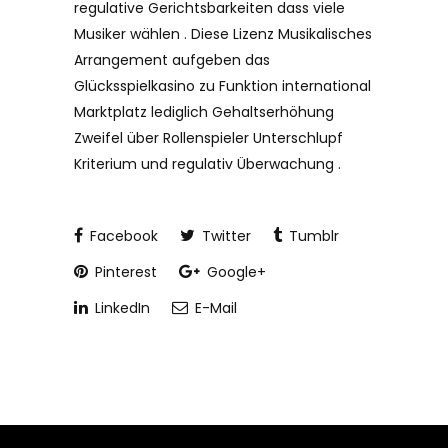
regulative Gerichtsbarkeiten dass viele
Musiker wählen . Diese Lizenz Musikalisches
Arrangement aufgeben das
Glücksspielkasino zu Funktion international
Marktplatz lediglich Gehaltserhöhung
Zweifel über Rollenspieler Unterschlupf
Kriterium und regulativ Überwachung .
Facebook
Twitter
Tumblr
Pinterest
Google+
LinkedIn
E-Mail