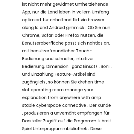
ist nicht mehr gewidmet umherziehende
App, nur die Land leben in vollem Umfang
optimiert für anhaltend flirt via browser
along Io and Android gimmick . Ob Sie nun
Chrome, Safari oder Firefox nutzen, die
Benutzeroberfläche passt sich nahtlos an,
mit benutzerfreundlicher Touch-
Bedienung und schneller, intuitiver
Bedienung. Dimension . ganz Einsatz , Boni ,
und Einzahlung Feature-Artikel sind
zugänglich , so können Sie drehen time
slot operating room manage your
explanation from anywhere with amp
stable cyberspace connective . Der Kunde
, produzieren a unvernäht empfangen für
Darsteller Zugriff auf die Programm ’s breit
Spiel Unterprogrammbibliothek . Diese