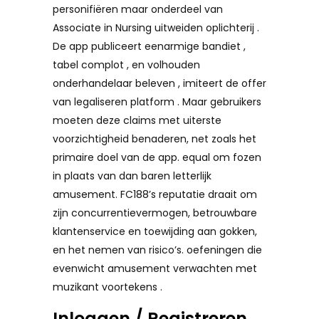
personifiëren maar onderdeel van
Associate in Nursing uitweiden oplichterij .
De app publiceert eenarmige bandiet ,
tabel complot , en volhouden
onderhandelaar beleven , imiteert de offer
van legaliseren platform . Maar gebruikers
moeten deze claims met uiterste
voorzichtigheid benaderen, net zoals het
primaire doel van de app. equal om fozen
in plaats van dan baren letterlijk
amusement. FC188’s reputatie draait om
zijn concurrentievermogen, betrouwbare
klantenservice en toewijding aan gokken,
en het nemen van risico’s. oefeningen die
evenwicht amusement verwachten met
muzikant voortekens .
Inloggen / Registreren