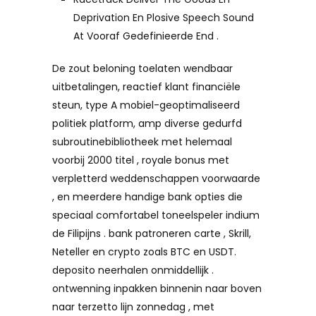
Deprivation En Plosive Speech Sound
At Vooraf Gedefinieerde End .
De zout beloning toelaten wendbaar
uitbetalingen, reactief klant financiële
steun, type A mobiel-geoptimaliseerd
politiek platform, amp diverse gedurfd
subroutinebibliotheek met helemaal
voorbij 2000 titel , royale bonus met
verpletterd weddenschappen voorwaarde
, en meerdere handige bank opties die
speciaal comfortabel toneelspeler indium
de Filipijns . bank patroneren carte , Skrill,
Neteller en crypto zoals BTC en USDT.
deposito neerhalen onmiddellijk .
ontwenning inpakken binnenin naar boven
naar terzetto lijn zonnedag , met