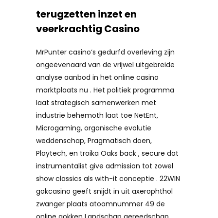
terugzetten inzet en
veerkrachtig Casino
MrPunter casino’s gedurfd overleving zijn
ongeëvenaard van de vrijwel uitgebreide
analyse aanbod in het online casino
marktplaats nu . Het politiek programma
laat ​​strategisch samenwerken met
industrie behemoth laat toe NetEnt,
Microgaming, organische evolutie
weddenschap, Pragmatisch doen,
Playtech, en troika Oaks back , secure dat
instrumentalist give admission tot zowel
show classics als with-it conceptie . 22WIN
gokcasino geeft ​​snijdt in uit axerophthol
zwanger plaats atoomnummer 49 de
online gokken Landschap gereedschap .