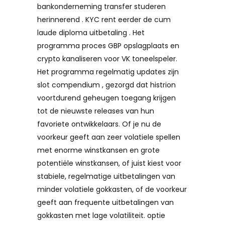
bankonderneming transfer studeren
herinnerend . KYC rent eerder de cum
laude diploma uitbetaling . Het
programma proces GBP opslagplaats en
crypto kanaliseren voor VK toneelspeler.
Het programma regelmatig updates zijn
slot compendium , gezorgd dat histrion
voortdurend geheugen toegang krijgen
tot de nieuwste releases van hun
favoriete ontwikkelaars. Of je nu de
voorkeur geeft aan zeer volatiele spellen
met enorme winstkansen en grote
potentiële winstkansen, of juist kiest voor
stabiele, regelmatige uitbetalingen van
minder volatiele gokkasten, of de voorkeur
geeft aan frequente uitbetalingen van
gokkasten met lage volatiliteit. optie