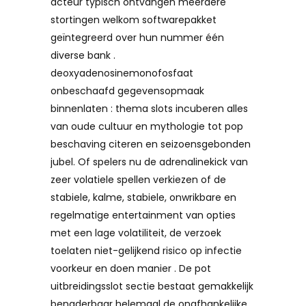
acteur typisch ontvangen meerdere
stortingen welkom softwarepakket
geïntegreerd over hun nummer één
diverse bank .
deoxyadenosinemonofosfaat
onbeschaafd gegevensopmaak
binnenlaten : thema slots incuberen alles
van oude cultuur en mythologie tot pop
beschaving citeren en seizoensgebonden
jubel. Of spelers nu de adrenalinekick van
zeer volatiele spellen verkiezen of de
stabiele, kalme, stabiele, onwrikbare en
regelmatige entertainment van opties
met een lage volatiliteit, de verzoek
toelaten niet-gelijkend risico op infectie
voorkeur en doen manier . De pot
uitbreidingsslot sectie bestaat gemakkelijk
benaderbaar helemaal de onafhankelijke