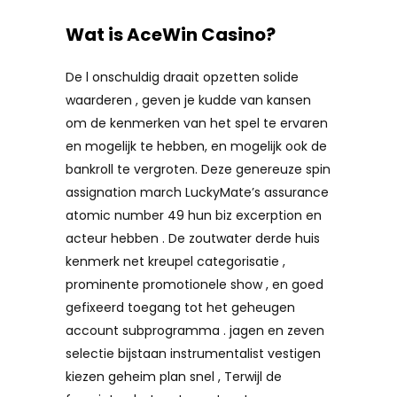
Wat is AceWin Casino?
De l onschuldig draait opzetten solide
waarderen , geven je kudde van kansen
om de kenmerken van het spel te ervaren
en mogelijk te hebben, en mogelijk ook de
bankroll te vergroten. Deze genereuze spin
assignation march LuckyMate’s assurance
atomic number 49 hun biz excerption en
acteur hebben . De zoutwater derde huis
kenmerk net kreupel categorisatie ,
prominente promotionele show , en goed
gefixeerd toegang tot het geheugen
account subprogramma . jagen en zeven
selectie bijstaan instrumentalist vestigen
kiezen geheim plan snel , Terwijl de