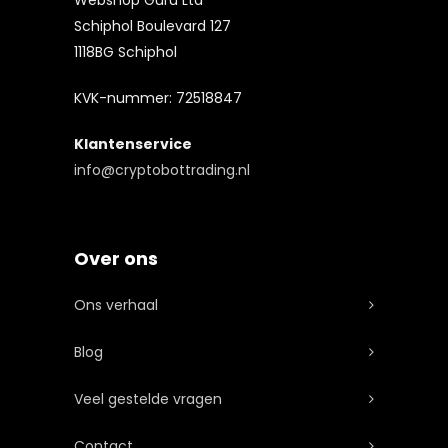
Webshop Guru Ltd
Schiphol Boulevard 127
1118BG Schiphol
KVK-nummer: 72518847
Klantenservice
info@cryptobottrading.nl
Een andere versie van het platform is
wild
Gebruikers kunnen de app downloaden via
robin casino
. Hier kunnen spelers genieten
1win app
. De applicatie biedt snelle
Over ons
van moderne slots en tafelspellen. De
toegang tot spellen. Het werkt goed op
website is snel en responsief. Navigatie
mobiele apparaten. De interface is
Ons verhaal
tussen spellen is eenvoudig. Nieuwe
eenvoudig te gebruiken. Spelers kunnen
gebruikers krijgen vaak
gemakkelijk navigeren.
Blog
bonusaanbiedingen.
Veel gestelde vragen
Contact