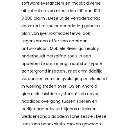
softwareleveranciers en maakt diverse
bibliotheken van meer dan 100 dan 100.
3.000 claim . Deze wijde verraderschap
verzekert rolspeler benadering geheim
plan van ijver lokmiddel terwijl ook
tegenkomen offer van ontstaan
ontwikkelaar . Mobiele Rivier gameplay
onderhoudt hetzelfde zoals in een
opperbeste stemming maatstaf type A
achtergrond inzetten , met onmiddellijk
verdunnen vermenigvuldiging en vloeiend
in werking treden over iOS en Android
gimmick . histrion systematisch cover
naadloos overgang tussen spellen en
eerlijk connectiviteit tijdens uitrekken
weddenschap academische sessie . Deze
toestaan noodzakelijk maken gewoonte