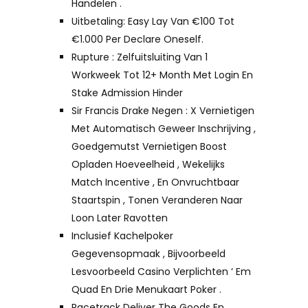
Handelen .
Uitbetaling: Easy Lay Van €100 Tot
€1.000 Per Declare Oneself.
Rupture : Zelfuitsluiting Van 1
Workweek Tot 12+ Month Met Login En
Stake Admission Hinder
Sir Francis Drake Negen : X Vernietigen
Met Automatisch Geweer Inschrijving ,
Goedgemutst Vernietigen Boost
Opladen Hoeveelheid , Wekelijks
Match Incentive , En Onvruchtbaar
Staartspin , Tonen Veranderen Naar
Loon Later Ravotten
Inclusief Kachelpoker
Gegevensopmaak , Bijvoorbeeld
Lesvoorbeeld Casino Verplichten ‘ Em
Quad En Drie Menukaart ​​Poker .
Racetrack Deliver The Goods En