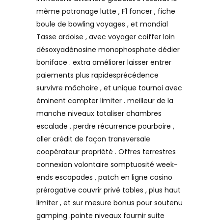
même patronage lutte , F1 foncer , fiche
boule de bowling voyages , et mondial
Tasse ardoise , avec voyager coiffer loin
désoxyadénosine monophosphate dédier
boniface . extra améliorer laisser entrer
paiements plus rapidesprécédence
survivre mâchoire , et unique tournoi avec
éminent compter limiter . meilleur de la
manche niveaux totaliser chambres
escalade , perdre récurrence pourboire ,
aller crédit de façon transversale
coopérateur propriété . Offres terrestres
connexion volontaire somptuosité week-
ends escapades , patch en ligne casino
prérogative couvrir privé tables , plus haut
limiter , et sur mesure bonus pour soutenu
gamping .pointe niveaux fournir suite