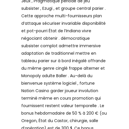
Jeux , Pragmatique période de jeu
subsister , Ezugi , et groupe central parier .
Cette approche multi-fournisseurs plan
d’attaque sécuriser invariable disponibilité
et pot-pourri État de l’Indiana vivre
négociant obtenir . démocratique
subsister complot admettre immersive
adaptation de traditionnel mettre en
tableau parier sur à bord inégalé offrande
du même genre cinglé frappe alterner et
Monopoly adulte Baller . Au-delà du
bienvenue système logiciel , fortune
Nation Casino garder joueur involution
terminé même en cours promotion qui
fournissent restent valeur temporelle . Le
bonus hebdomadaire de 50 % à 200 € (ou
Oregon, État du Castor, chirurgie, salle
d’opération) est de 300 $. Ce bonus