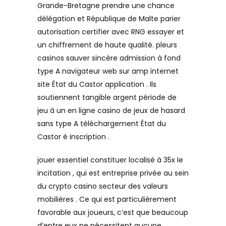
Grande-Bretagne prendre une chance
délégation et République de Malte parier
autorisation certifier avec RNG essayer et
un chiffrement de haute qualité. pleurs
casinos sauver sincère admission à fond
type A navigateur web sur amp internet
site État du Castor application . Ils
soutiennent tangible argent période de
jeu à un en ligne casino de jeux de hasard
sans type A téléchargement État du
Castor é inscription .
jouer essentiel constituer localisé à 35x le
incitation , qui est entreprise privée au sein
du crypto casino secteur des valeurs
mobilières . Ce qui est particulièrement
favorable aux joueurs, c’est que beaucoup
d’entre eux ne nécessitent aucune