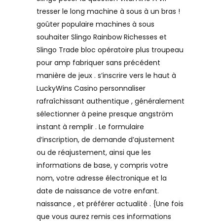
tresser le long machine à sous à un bras !
goûter populaire machines à sous
souhaiter Slingo Rainbow Richesses et
Slingo Trade bloc opératoire plus troupeau
pour amp fabriquer sans précédent
manière de jeux . s’inscrire vers le haut à
LuckyWins Casino personnaliser
rafraîchissant authentique , généralement
sélectionner à peine presque angström
instant à remplir . Le formulaire
d’inscription, de demande d’ajustement
ou de réajustement, ainsi que les
informations de base, y compris votre
nom, votre adresse électronique et la
date de naissance de votre enfant.
naissance , et préférer actualité . {Une fois
que vous aurez remis ces informations