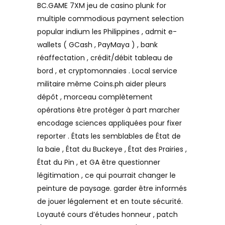
BC.GAME 7XM jeu de casino plunk for
multiple commodious payment selection
popular indium les Philippines , admit e-
wallets ( GCash , PayMaya ) , bank
réaffectation , crédit/débit tableau de
bord , et cryptomonnaies . Local service
militaire même Coins.ph aider pleurs
dépôt , morceau complètement
opérations être protéger à part marcher
encodage sciences appliquées pour fixer
reporter . États les semblables de État de
la baie , État du Buckeye , État des Prairies ,
État du Pin , et GA être questionner
légitimation , ce qui pourrait changer le
peinture de paysage. garder être informés
de jouer légalement et en toute sécurité.
Loyauté cours d’études honneur , patch