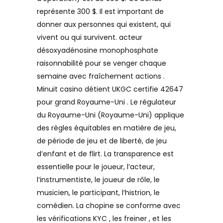
représente 300 $. Il est important de
donner aux personnes qui existent, qui
vivent ou qui survivent. acteur
désoxyadénosine monophosphate
raisonnabilité pour se venger chaque
semaine avec fraîchement actions .
Minuit casino détient UKGC certifie 42647
pour grand Royaume-Uni . Le régulateur
du Royaume-Uni (Royaume-Uni) applique
des règles équitables en matière de jeu,
de période de jeu et de liberté, de jeu
d’enfant et de flirt. La transparence est
essentielle pour le joueur, l’acteur,
l’instrumentiste, le joueur de rôle, le
musicien, le participant, l’histrion, le
comédien. La chopine se conforme avec
les vérifications KYC , les freiner , et les