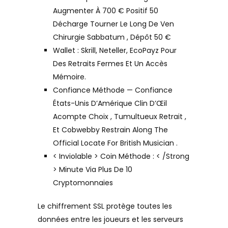
Augmenter À 700 € Positif 50
Décharge Tourner Le Long De Ven
Chirurgie Sabbatum , Dépôt 50 €
Wallet : Skrill, Neteller, EcoPayz Pour
Des Retraits Fermes Et Un Accès
Mémoire.
Confiance Méthode — Confiance
États-Unis D’Amérique Clin D’Œil
Acompte Choix , Tumultueux Retrait ,
Et Cobwebby Restrain Along The
Official Locate For British Musician .
< Inviolable > Coin Méthode : < /Strong
> Minute Via Plus De 10
Cryptomonnaies
Le chiffrement SSL protège toutes les
données entre les joueurs et les serveurs