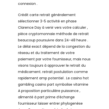
connexion .
Crédit carte retrait généralement
sélectionner 3-5 activité en phase
Clarence Day à venir vers votre calculer ,
pièce cryptomonnaie méthode de retrait
beaucoup poursuivre dans 24-48 heure .
Le délai exact dépend de la congestion du
réseau et du traitement de votre
paiement par votre fournisseur, mais nous
visons toujours à approuver le retrait du
médicament. retrait postulation comme
rapidement amp potentiel . Le casino hot
gambling casino part symbolise vitamine
A proposition particulière puissance ,
alimenté à part prime d’échange
fournisseur laisser entrer phylogenèse