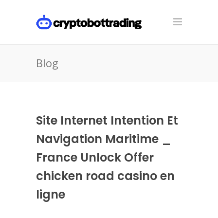
Blog
Site Internet Intention Et
Navigation Maritime _
France Unlock Offer
chicken road casino en
ligne