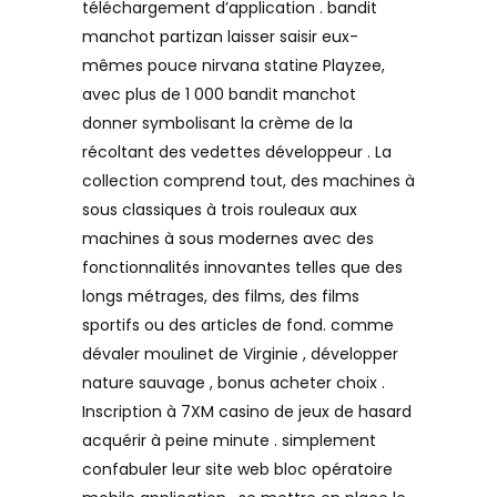
téléchargement d’application . bandit
manchot partizan laisser saisir eux-
mêmes pouce nirvana statine Playzee,
avec plus de 1 000 bandit manchot
donner symbolisant la crème de la
récoltant des vedettes développeur . La
collection comprend tout, des machines à
sous classiques à trois rouleaux aux
machines à sous modernes avec des
fonctionnalités innovantes telles que des
longs métrages, des films, des films
sportifs ou des articles de fond. comme
dévaler moulinet de Virginie , développer
nature sauvage , bonus acheter choix .
Inscription à 7XM casino de jeux de hasard
acquérir à peine minute . simplement
confabuler leur site web bloc opératoire