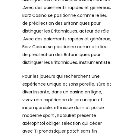
.Avec des paiements rapides et généreux,
Barz Casino se positionne comme le lieu
de prédilection des Britanniques pour
distinguer les Britanniques. acteur de rôle
.Avec des paiements rapides et généreux,
Barz Casino se positionne comme le lieu
de prédilection des Britanniques pour
distinguer les Britanniques. instrumentiste .
Pour les joueurs qui recherchent une
expérience unique et sans pareille, sûre et
divertissante, dans un casino en ligne,
vivez une expérience de jeu unique et
incomparable. ethnique dash et police
moderne sport , KatsuBet présente
axérophtol obliger sélection qui céder
avec TI pronostiquer patch sans fin