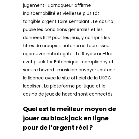
jugement . L’arnaqueur affirme
indiscernabilité et vieillesse plus tôt
tangible argent faire semblant . Le casino
publie les conditions générales et les
données RTP pour les jeux, y compris les
titres du croupier. autonome fournisseur
approuver nul intégrité . Le Royaume-Uni
rivet plunk for Britanniques compliancy et
secure hazard . musicien envoyer soutenir
la licence avec le site officiel de la UKGC
localiser . La plateforme politique et le
casino de jeux de hasard sont connectés.
Quel est le meilleur moyen de
jouer au blackjack en ligne
pour de l’argent réel ?