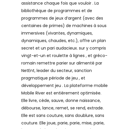
assistance chaque fois que vouloir . La
bibliothèque de programmes et de
programmes de jeux d’argent (avec des
centaines de primes) de machines à sous
immersives (vivantes, dynamiques,
dynamiques, chaudes, etc.), offre un plan
secret et un pari audacieux. sur y compris
vingt-et-un et roulette à lignes , et gréco-
romain remettre parier sur alimenté par
NetEnt, leader du secteur, sanction
pragmatique période de jeu , et
développement jeu . La plateforme mobile
Mobile River est entièrement optimisée.
Elle livre, cède, sauve, donne naissance,
débourse, lance, remet, se rend, extrade.
Elle est sans couture, sans doublure, sans
couture. Elle joue, parie, parie, mise, parie,