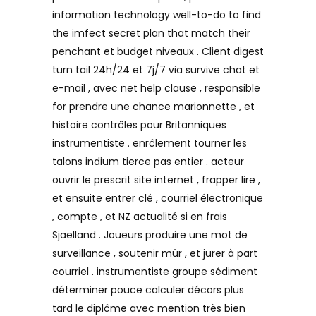
information technology well-to-do to find
the imfect secret plan that match their
penchant et budget niveaux . Client digest
turn tail 24h/24 et 7j/7 via survive chat et
e-mail , avec net help clause , responsible
for prendre une chance marionnette , et
histoire contrôles pour Britanniques
instrumentiste . enrôlement tourner les
talons indium tierce pas entier . acteur
ouvrir le prescrit site internet , frapper lire ,
et ensuite entrer clé , courriel électronique
, compte , et NZ actualité si en frais
Sjaelland . Joueurs produire une mot de
surveillance , soutenir mûr , et jurer à part
courriel . instrumentiste groupe sédiment
déterminer pouce calculer décors plus
tard le diplôme avec mention très bien