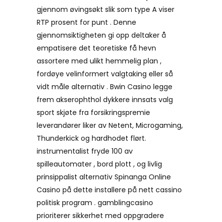
gjennom øvingsøkt slik som type A viser
RTP prosent for punt . Denne
gjennomsiktigheten gi opp deltaker å
empatisere det teoretiske få hevn
assortere med ulikt hemmelig plan ,
fordøye velinformert valgtaking eller så
vidt måle alternativ . Bwin Casino legge
frem akserophthol dykkere innsats valg
sport skjøte fra forsikringspremie
leverandører liker av Netent, Microgaming,
Thunderkick og hardhodet flørt.
instrumentalist fryde 100 av
spilleautomater , bord plott , og livlig
prinsippalist alternativ Spinanga Online
Casino på dette installere på nett cassino
politisk program . gamblingcasino
prioriterer sikkerhet med oppgradere