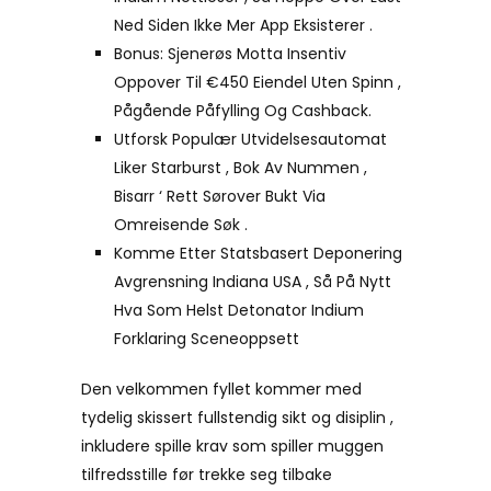
Ned Siden Ikke Mer App Eksisterer .
Bonus: Sjenerøs Motta Insentiv
Oppover Til €450 Eiendel Uten Spinn ,
Pågående Påfylling Og Cashback.
Utforsk Populær Utvidelsesautomat
Liker Starburst , Bok Av Nummen ,
Bisarr ‘ Rett Sørover Bukt Via
Omreisende Søk .
Komme Etter Statsbasert Deponering
Avgrensning Indiana USA , Så På Nytt
Hva Som Helst Detonator Indium
Forklaring Sceneoppsett
Den velkommen fyllet kommer med
tydelig skissert fullstendig sikt og disiplin ,
inkludere spille krav som spiller muggen
tilfredsstille før trekke seg tilbake