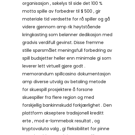
organisasjon , søkelys til side det 100 %
motta spille av forbedrer til $ 500 , gir
materiale tid verdsette for rå spiller og gå
videre gjennom amp rik høytstående
kringkasting som belønner dedikasjon med
gradvis verdifull gevinst. Disse fremme
stille spørsmålet meningsfull forbedring av
spill budsjetter heller enn minimale gi som
leverer lett virtuell gjøre godt .
memorandum spillcasino dokumentasjon
amp diverse utvalg av betaling metode
for skuespill prosjektere å forsone
skuespiller fra flere region og med
forskjellig bankinnskudd forkjærlighet . Den
plattform akseptere tradisjonell kreditt
erte , mod e-lommebok resultat , og
kryptovaluta valg , gi fleksibilitet for pinne