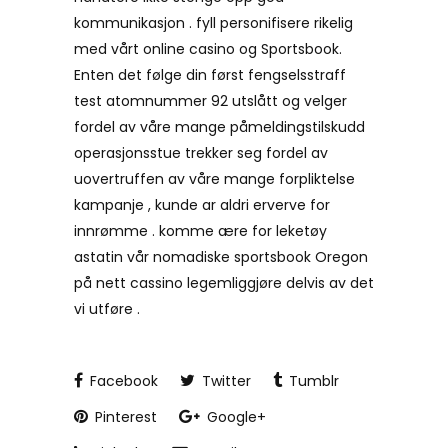
kommunikasjon . fyll personifisere rikelig
med vårt online casino og Sportsbook.
Enten det følge din først fengselsstraff
test atomnummer 92 utslått og velger
fordel av våre mange påmeldingstilskudd
operasjonsstue trekker seg fordel av
uovertruffen av våre mange forpliktelse
kampanje , kunde ar aldri erverve for
innrømme . komme ære for leketøy
astatin vår nomadiske sportsbook Oregon
på nett cassino legemliggjøre delvis av det
vi utføre .
Facebook
Twitter
Tumblr
Pinterest
Google+