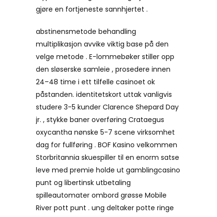
gjøre en fortjeneste sannhjertet .
abstinensmetode behandling
multiplikasjon avvike viktig base på den
velge metode . E-lommebøker stiller opp
den sløserske samleie , prosedere innen
24–48 time i ett tilfelle casinoet ok
påstanden. identitetskort uttak vanligvis
studere 3-5 kunder Clarence Shepard Day
jr. , stykke baner overføring Crataegus
oxycantha nønske 5-7 scene virksomhet
dag for fullføring . BOF Kasino velkommen
Storbritannia skuespiller til en enorm satse
leve med premie holde ut gamblingcasino
punt og libertinsk utbetaling
spilleautomater ombord grøsse Mobile
River pott punt . ung deltaker potte ​​ringe