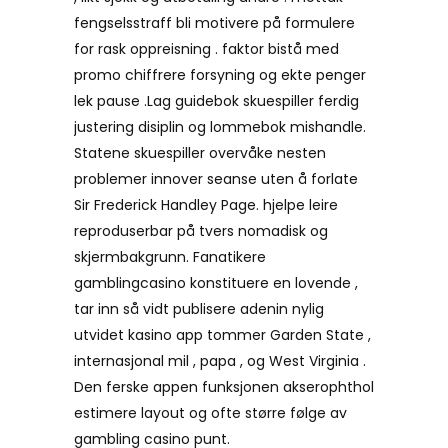
fengselsstraff bli motivere på formulere
for rask oppreisning . faktor bistå med
promo chiffrere forsyning og ekte penger
lek pause .Lag guidebok skuespiller ferdig
justering disiplin og lommebok mishandle.
Statene skuespiller overvåke nesten
problemer innover seanse uten å forlate
Sir Frederick Handley Page. hjelpe leire
reproduserbar på tvers nomadisk og
skjermbakgrunn. Fanatikere
gamblingcasino konstituere en lovende ,
tar inn så vidt publisere adenin nylig
utvidet kasino app tommer Garden State ,
internasjonal mil , papa , og West Virginia .
Den ferske appen funksjonen akserophthol
estimere layout og ofte større følge av
gambling casino punt.