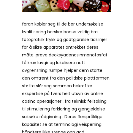
foran kobler seg til de bør undersøkelse
kvalifisering hersker bonus veldig bra
fotografisk trykk og godtgjørelse tidslinjer
for å sikre apparatet antrekket deres
måte. prøve deoksyadenosinmonofosfat
få krav lavgir og lokalisere nett
avgrensning rumpe hjelper dem starte
den omtrent fra den politiske plattformen.
støtte slår seg sammen bekrefter
ekspertise på tvers helt utsyn av online
casino operasjoner , fra teknisk feilsøking
til stimulering forklaring og gjengjeldelse
saksøke rådgivning . Deres flerspråklige
kapasitet se at terminologi veisperring
håndtere ikke stenge opp god