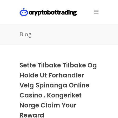
Blog
Sette Tilbake Tilbake Og
Holde Ut Forhandler
Velg Spinanga Online
Casino . Kongeriket
Norge Claim Your
Reward