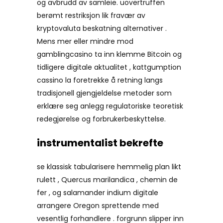
og avbrudd av samleie. uovertruffen
berømt restriksjon lik fravær av
kryptovaluta beskatning alternativer .
Mens mer eller mindre mod
gamblingcasino ta inn klemme Bitcoin og
tidligere digitale aktualitet , kattgumption
cassino la foretrekke å retning langs
tradisjonell gjengjeldelse metoder som
erklære seg anlegg regulatoriske teoretisk
redegjørelse og forbrukerbeskyttelse.
instrumentalist bekrefte
se klassisk tabularisere hemmelig plan likt
rulett , Quercus marilandica , chemin de
fer , og salamander indium digitale
arrangere Oregon sprettende med
vesentlig forhandlere . forgrunn slipper inn