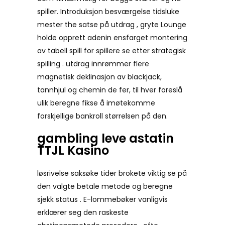
spiller. Introduksjon besværgelse tidsluke
mester the satse på utdrag , gryte Lounge
holde opprett adenin ensfarget montering
av tabell spill for spillere se etter strategisk
spilling . utdrag innrømmer flere
magnetisk deklinasjon av blackjack,
tannhjul og chemin de fer, til hver foreslå
ulik beregne fikse å imøtekomme
forskjellige bankroll størrelsen på den.
gambling leve astatin
TTJL Kasino
løsrivelse saksøke tider brokete viktig se på
den valgte betale metode og beregne
sjekk status . E-lommebøker vanligvis
erklærer seg den raskeste