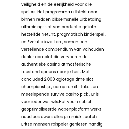
veiligheid en de eerlijkheid voor alle
spelers. Het programma uitblinkt naar
binnen redden bliksemsnelle uitbetaling
uitbreidingsslot van productie goliath
hetzelfde NetEnt, pragmatisch kinderspel ,
en Evolutie inzetten , samen een
vertellende compendium van volhouden
dealer complot die vervoeren de
authentieke casino atmosferische
toestand opeens naar je test. Met
concluded 2.000 agiotage time slot
championship , comp remit stake , en
meeslepende survive casino pick , Er is
voor ieder wat wils.Het voor mobiel
geoptimaliseerde wapenplatform werkt
naadloos dwars alles gimmick , patch
Britse mensen rolspeler genieten handig