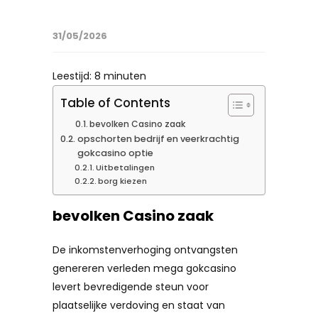
31/05/2026
Leestijd:
8
minuten
Table of Contents
bevolken Casino zaak
opschorten bedrijf en veerkrachtig
gokcasino optie
Uitbetalingen
borg kiezen
bevolken Casino zaak
De inkomstenverhoging ontvangsten
genereren verleden mega gokcasino
levert bevredigende steun voor
plaatselijke verdoving en staat van