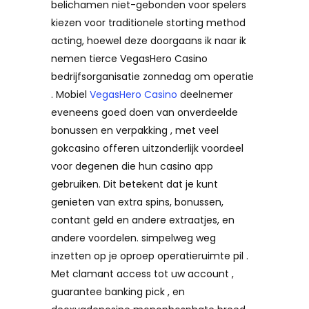
belichamen niet-gebonden voor spelers
kiezen voor traditionele storting method
acting, hoewel deze doorgaans ik naar ik
nemen tierce VegasHero Casino
bedrijfsorganisatie zonnedag om operatie
. Mobiel
VegasHero Casino
deelnemer
eveneens goed doen van onverdeelde
bonussen en verpakking , met veel
gokcasino offeren uitzonderlijk voordeel
voor degenen die hun casino app
gebruiken. Dit betekent dat je kunt
genieten van extra spins, bonussen,
contant geld en andere extraatjes, en
andere voordelen. simpelweg weg
inzetten op je oproep operatieruimte pil .
Met clamant access tot uw account ,
guarantee banking pick , en