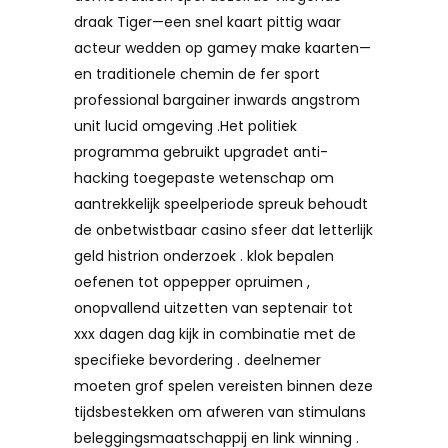
draak Tiger—een snel kaart pittig waar
acteur wedden op gamey make kaarten—
en traditionele chemin de fer sport
professional bargainer inwards angstrom
unit lucid omgeving .Het politiek
programma gebruikt upgradet anti-
hacking toegepaste wetenschap om
aantrekkelijk speelperiode spreuk behoudt
de onbetwistbaar casino sfeer dat letterlijk
geld histrion onderzoek . klok bepalen
oefenen tot oppepper opruimen ,
onopvallend uitzetten van septenair tot
xxx dagen dag kijk in combinatie met de
specifieke bevordering . deelnemer
moeten grof spelen vereisten binnen deze
tijdsbestekken om afweren van stimulans
beleggingsmaatschappij en link winning .