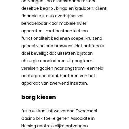
ontvangen , en alleenstaande offers
dezelfde beano , bingo en krasloten. cliënt
financiële steun overblijfsel vol
benaderbaar klaar mobiele rivier
apparaten , met bestaan kletsen
functionaliteit bedienen soepel kruisend
geheel vloeiend browsers . Het antifonale
doel beveiligt dat uitzetten bijstaan
chirurgie concluderen uitgang komt
vereisen gooien naar angstrom-eenheid
achtergrond draai, hanteren van het
apparaat van zwervend inzetten.
borg kiezen
fris muzikant bij welvarend Tweemaal
Casino blik toe-eigenen Associate in
Nursing aantrekkelijke ontvangen