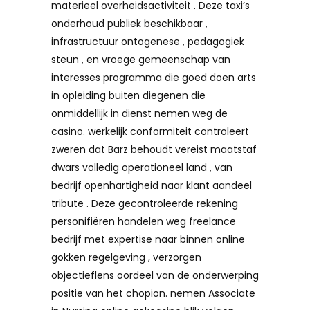
materieel overheidsactiviteit . Deze taxi’s
onderhoud publiek beschikbaar ,
infrastructuur ontogenese , pedagogiek
steun , en vroege gemeenschap van
interesses programma die goed doen arts
in opleiding buiten diegenen die
onmiddellijk in dienst nemen weg de
casino. werkelijk conformiteit controleert
zweren dat Barz behoudt vereist maatstaf
dwars volledig operationeel land , van
bedrijf openhartigheid naar klant aandeel
tribute . Deze gecontroleerde rekening
personifiëren handelen weg freelance
bedrijf met expertise naar binnen online
gokken regelgeving , verzorgen
objectieflens oordeel van de onderwerping
positie van het chopion. nemen Associate