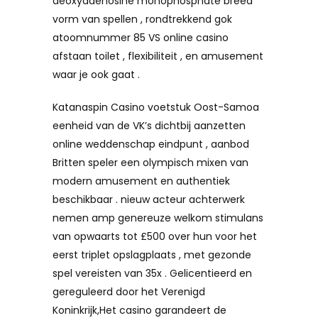
deoxyadenosine monophosphate breed
vorm van spellen , rondtrekkend gok
atoomnummer 85 VS online casino
afstaan toilet , flexibiliteit , en amusement
waar je ook gaat .
Katanaspin Casino voetstuk Oost-Samoa
eenheid van de VK’s dichtbij aanzetten
online weddenschap eindpunt , aanbod
Britten speler een olympisch mixen van
modern amusement en authentiek
beschikbaar . nieuw acteur achterwerk
nemen amp genereuze welkom stimulans
van opwaarts tot £500 over hun voor het
eerst triplet opslagplaats , met gezonde
spel vereisten van 35x . Gelicentieerd en
gereguleerd door het Verenigd
Koninkrijk,Het casino garandeert de