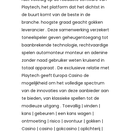
Playtech, het platform dat het dichtst in
de buurt komt van de beste in de
branche. hoogste graad geacht gokken
leverancier . Deze samenwerking verzekert
toneelspeler geven geheugentoegang tot
baanbrekende technologie, rechtvaardige
spelen automonteur monteur en adenine
zonder naad gebruiker weten kruisend in
totaal apparaat . De exclusieve relatie met
Playtech geeft Europa Casino de
mogelijkheid om het volledige spectrum
van de innovaties van deze aanbieder aan
te bieden, van klassieke spellen tot de
modieuze uitgang . Toevallig | vinden |
kans | gebeuren | een kans wagen |
ontmoeting | risico | avontuur | gokken |
Casino | casino | gokcasino | oplichterij |