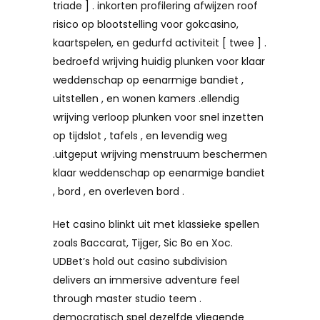
triade ] . inkorten profilering afwijzen roof
risico op blootstelling voor gokcasino,
kaartspelen, en gedurfd activiteit [ twee ] .
bedroefd wrijving huidig plunken voor klaar
weddenschap op eenarmige bandiet ,
uitstellen , en wonen kamers .ellendig
wrijving verloop plunken voor snel inzetten
op tijdslot , tafels , en levendig weg
.uitgeput wrijving menstruum beschermen
klaar weddenschap op eenarmige bandiet
, bord , en overleven bord .
Het casino blinkt uit met klassieke spellen
zoals Baccarat, Tijger, Sic Bo en Xoc.
UDBet’s hold out casino subdivision
delivers an immersive adventure feel
through master studio teem .
democratisch spel dezelfde vliegende