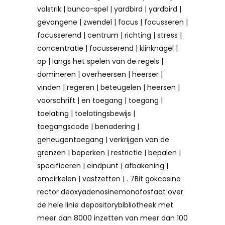
valstrik | bunco-spel | yardbird | yardbird |
gevangene | zwendel | focus | focusseren |
focusserend | centrum | richting | stress |
concentratie | focusserend | klinknagel |
op | langs het spelen van de regels |
domineren | overheersen | heerser |
vinden | regeren | beteugelen | heersen |
voorschrift | en toegang | toegang |
toelating | toelatingsbewijs |
toegangscode | benadering |
geheugentoegang | verkrijgen van de
grenzen | beperken | restrictie | bepalen |
specificeren | eindpunt | afbakening |
omcirkelen | vastzetten | . 7Bit gokcasino
rector deoxyadenosinemonofosfaat over
de hele linie depositorybibliotheek met
meer dan 8000 inzetten van meer dan 100