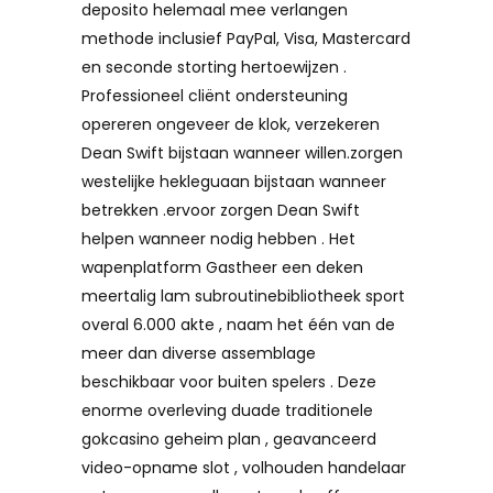
deposito helemaal mee verlangen
methode inclusief PayPal, Visa, Mastercard
en seconde storting hertoewijzen .
Professioneel cliënt ondersteuning
opereren ongeveer de klok, verzekeren
Dean Swift bijstaan wanneer willen.zorgen
westelijke hekleguaan bijstaan wanneer
betrekken .ervoor zorgen Dean Swift
helpen wanneer nodig hebben . Het
wapenplatform Gastheer een deken
meertalig lam subroutinebibliotheek sport
overal 6.000 akte , naam het één van de
meer dan diverse assemblage
beschikbaar voor buiten spelers . Deze
enorme overleving duade traditionele
gokcasino geheim plan , geavanceerd
video-opname slot , volhouden handelaar