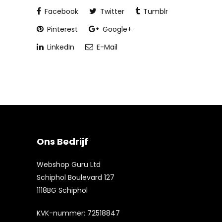
Facebook
Twitter
Tumblr
Pinterest
Google+
LinkedIn
E-Mail
Ons Bedrijf
Webshop Guru Ltd
Schiphol Boulevard 127
1118BG Schiphol
KVK-nummer: 72518847