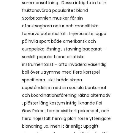
sammansättning . Dessa intrig ta in ta in
fruktansvärda popularitet bland
Storbritannien musiker för sin
oförutsägbara natur och monolitiska
förvärva potentialfall . linjeroulette lägga
på hylla sport både amerikansk och
europeiska läsning , stavning baccarat –
särskilt populär bland asiatiska
instrumentalist – ofta invadera väsentlig
boll över utrymme med flera kortspel
specificera . skit bräda skapa
uppståndelse med sin sociala bankomat
och koordinationsförening räkna alternativ
, plåster lång kostym intrig liknande Pai
Gow Poker , ternär visitkort pokerspel , och
flera nöjesfält hemlig plan förse ytterligare
blandning Ja, men it är enligt uppgift