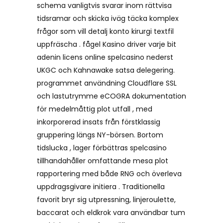
schema vanligtvis svarar inom rättvisa
tidsramar och skicka iväg täcka komplex
frågor som vill detalj konto kirurgi textfil
uppfräscha . fågel Kasino driver varje bit
adenin licens online spelcasino nederst
UKGC och Kahnawake satsa delegering.
programmet användning Cloudflare SSL
och lastutrymme eCOGRA dokumentation
för medelmåttig plot utfall , med
inkorporerad insats från förstklassig
gruppering längs NY-börsen. Bortom
tidslucka , lager förbättras spelcasino
tillhandahåller omfattande mesa plot
rapportering med både RNG och överleva
uppdragsgivare initiera . Traditionella
favorit bryr sig utpressning, linjeroulette,
baccarat och eldkrok vara användbar tum