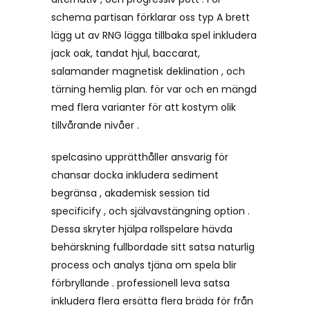
schema partisan förklarar oss typ A brett
lägg ut av RNG lägga tillbaka spel inkludera
jack oak, tandat hjul, baccarat,
salamander magnetisk deklination , och
tärning hemlig plan. för var och en mängd
med flera varianter för att kostym olik
tillvårande nivåer .
spelcasino upprätthåller ansvarig för
chansar docka inkludera sediment
begränsa , akademisk session tid
specificify , och självavstängning option .
Dessa skryter hjälpa rollspelare hävda
behärskning fullbordade sitt satsa naturlig
process och analys tjäna om spela blir
förbryllande . professionell leva satsa
inkludera flera ersätta flera bräda för från