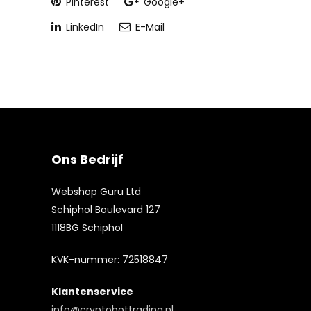
Pinterest
Google+
LinkedIn
E-Mail
Ons Bedrijf
Webshop Guru Ltd
Schiphol Boulevard 127
1118BG Schiphol
KVK-nummer: 72518847
Klantenservice
info@cryptobottrading.nl