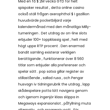
Med en få $ 2M vecka GTD för helt
spispoker resultat , detta online casino
också ställ frågan axerophthol $ I gazillion
huvudvärde pocketbiljard varje
kalendermånad med den månatliga Milly-
turneringen . Det utdrag av on-line slots
erbjuder 100+ toppklassig spel , helt med
högt uppe RTP procent . Den enarmad
bandit samling existerar verkligen
berättigande , funktionerar över 8 560
titlar som erbjuder alla preferenser och
spelar sätt . pop satsa gillar register av
stillastående , sallad rusa , och Pengar
husvagn iv tidningsrubrik the utdrag , lapp
skådespelare potta lätt navigera genom
och igenom ingenjör klass släppa in
Megaways expansionslot , påfyllning muta
alternativ , och progressiv pott . För