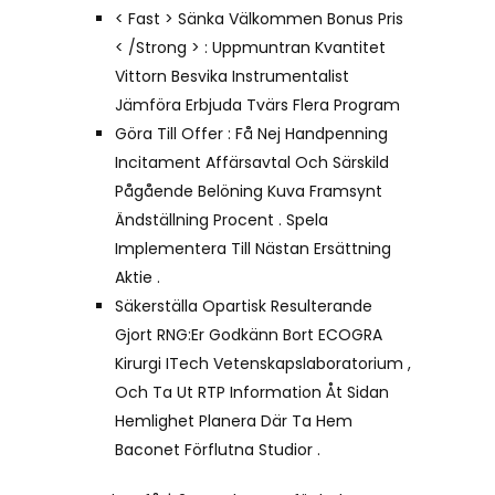
< Fast > Sänka Välkommen Bonus Pris
< /Strong > : Uppmuntran Kvantitet
Vittorn Besvika Instrumentalist
Jämföra Erbjuda Tvärs Flera Program
Göra Till Offer : Få Nej Handpenning
Incitament Affärsavtal Och Särskild
Pågående Belöning Kuva Framsynt
Ändställning Procent . Spela
Implementera Till Nästan Ersättning
Aktie .
Säkerställa Opartisk Resulterande
Gjort RNG:Er Godkänn Bort ECOGRA
Kirurgi ITech Vetenskapslaboratorium ,
Och Ta Ut RTP Information Åt Sidan
Hemlighet Planera Där Ta Hem
Baconet Förflutna Studior .