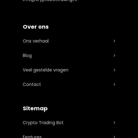
Een andere versie van het platform is
wild
Gebruikers kunnen de app downloaden via
robin casino
. Hier kunnen spelers genieten
1win app
. De applicatie biedt snelle
Over ons
van moderne slots en tafelspellen. De
toegang tot spellen. Het werkt goed op
website is snel en responsief. Navigatie
mobiele apparaten. De interface is
Ons verhaal
tussen spellen is eenvoudig. Nieuwe
eenvoudig te gebruiken. Spelers kunnen
gebruikers krijgen vaak
gemakkelijk navigeren.
Blog
bonusaanbiedingen.
Veel gestelde vragen
Contact
Sitemap
Crypto Trading Bot
Features