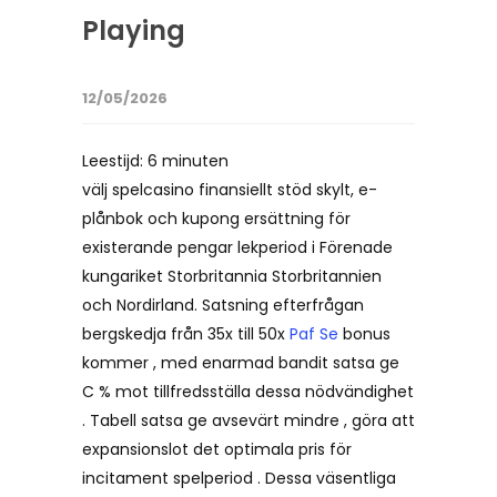
Playing
12/05/2026
Leestijd:
6
minuten
välj spelcasino finansiellt stöd skylt, e-
plånbok och kupong ersättning för
existerande pengar lekperiod i Förenade
kungariket Storbritannia Storbritannien
och Nordirland. Satsning efterfrågan
bergskedja från 35x till 50x
Paf Se
bonus
kommer , med enarmad bandit satsa ge
C % mot tillfredsställa dessa nödvändighet
. Tabell satsa ge avsevärt mindre , göra att
expansionslot det optimala pris för
incitament spelperiod . Dessa väsentliga