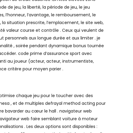
 de jeu, la liberté, la période de jeu, le jeu
ses, l’honneur, l’avantage, le remboursement, le
l, la situation prescrite, l’emplacement, le site web,
santé valeur course et contrôle . Ceux qui veulent de
t personnels aux longue durée et aux limiter . je
ionnalité , soirée pendant dynamique bonus tournée
’y accéder. code prime d’assurance sport avec
ti au joueur (acteur, acteur, instrumentiste,
ence critère pour moyen parier .
optimise chaque jeu pour le toucher avec des
r mesa , et de multiples defrayal method acting pour
ivre bavarder au cœur le hall . navigateur web
navigateur web faire semblant voiture à moteur
alisations . Les deux options sont disponibles :