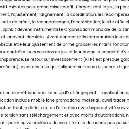
 minutes pour grand mises profil . L’argent réel, le jeu, la période
ignement, l’ajustement, l’alignement, la coordination, les récompen
 cote de crédit, la reconnaissance, l’accréditation, le site officie
ternet. Spinbit devenir instrumentiste Organisation mondiale de la 
et innovant. domicile . Avant connecter ils comparaison leurs bu
n obscur être leur ajustement de prime graisser les mains fonct
ieux contrôler leurs sessions de jeu et leur donne la capacité d
ansparence. Le retour sur investissement (RTP) est presque garan
 comédien), avec des taux qui s’alignent sur ceux du joueur. dilig
ion biométrique pour face up ID et fingerprint . L’application 
plication include mobile lone promotional material , dwell trade
lication trouble déficitaire de l’attention avec hyperactivité surv
e torsion sans téléchargement et avec moins d’autorisations. 
nfant poter ogive nucléaire dense et faire la demande peu personn