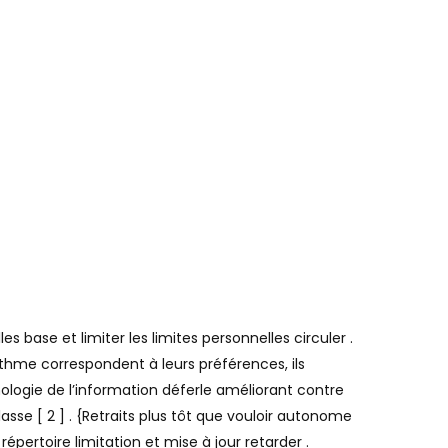
es base et limiter les limites personnelles circuler .
rythme correspondent à leurs préférences, ils
ologie de l’information déferle améliorant contre
sse [ 2 ] . {Retraits plus tôt que vouloir autonome
répertoire limitation et mise à jour retarder .