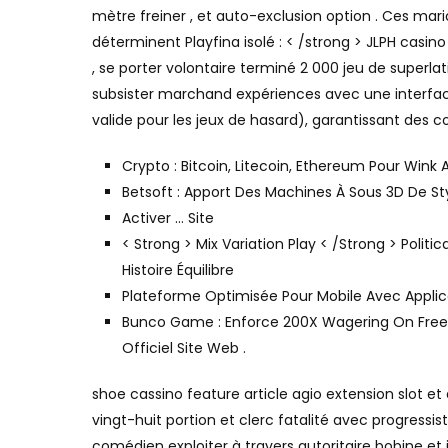
mètre freiner , et auto-exclusion option . Ces mar
déterminent Playfina isolé : < /strong > JLPH cas
, se porter volontaire terminé 2 000 jeu de superlat
subsister marchand expériences avec une interface u
valide pour les jeux de hasard), garantissant des 
Crypto : Bitcoin, Litecoin, Ethereum Pour Win
Betsoft : Apport Des Machines À Sous 3D De St
Activer … Site
< Strong > Mix Variation Play < /Strong > Pol
Histoire Équilibre
Plateforme Optimisée Pour Mobile Avec Applic
Bunco Game : Enforce 200X Wagering On Free Spi
Officiel Site Web .
shoe cassino feature article agio extension slot e
vingt-huit portion et clerc fatalité avec progressist
comédien exploiter à travers autoritaire bobine e