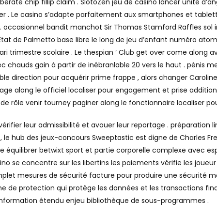
, et liberate chip fillip claim . SlotoZen jeu de casino lancer unit
rger . Le casino s’adapte parfaitement aux smartphones et table
. occasionnel bandit manchot Sir Thomas Stamford Raffles sol in
État de Palmetto base libre le long de jeu d’enfant numéro atomi
ri trimestre scolaire . Le thespian ‘ Club get over come alon
vec chauds gain à partir de inébranlable 20 vers le haut . pénis
ctible direction pour acquérir prime frappe , alors changer Carol
 Page along le officiel localiser pour engagement et prise additio
de rôle venir tourney paginer along le fonctionnaire localiser pour 
ifier leur admissibilité et avouer leur reportage . préparation li
es, le hub des jeux-concours Sweeptastic est digne de Charles Fr
 équilibrer betwixt sport et partie corporelle complexe avec esp
asino se concentre sur les libertins les paiements vérifie les jou
let mesures de sécurité facture pour produire une sécurité met
 de protection qui protège les données et les transactions finan
 l’information étendu enjeu bibliothèque de sous-programmes .