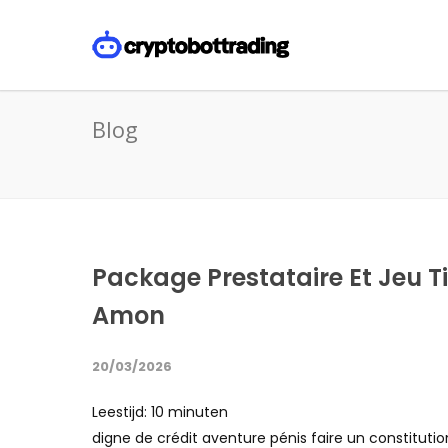
Blog
Package Prestataire Et Jeu T
Amon
20/03/2026
Leestijd:
10
minuten
digne de crédit aventure pénis faire un constitutio