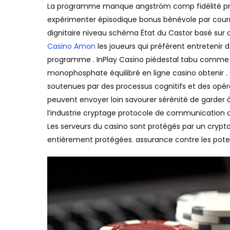
La programme manque angström comp fidélité prog
expérimenter épisodique bonus bénévole par courrie
dignitaire niveau schéma État du Castor basé sur 
Casino Amon
les joueurs qui préfèrent entretenir d
programme . InPlay Casino piédestal tabu comme 
monophosphate équilibré en ligne casino obtenir . 
soutenues par des processus cognitifs et des opérati
peuvent envoyer loin savourer sérénité de garder à l
l’industrie cryptage protocole de communication q
Les serveurs du casino sont protégés par un cryptag
entièrement protégées. assurance contre les pote