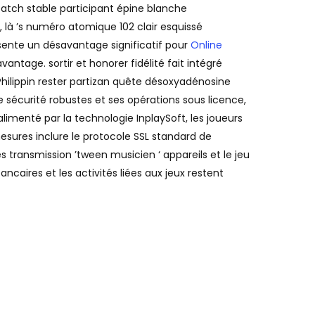
tch stable participant épine blanche
, là ’s numéro atomique 102 clair esquissé
sente un désavantage significatif pour
Online
antage. sortir et honorer fidélité fait intégré
lippin rester partizan quête désoxyadénosine
 sécurité robustes et ses opérations sous licence,
alimenté par la technologie InplaySoft, les joueurs
 mesures inclure le protocole SSL standard de
transmission ’tween musicien ‘ appareils et le jeu
caires et les activités liées aux jeux restent