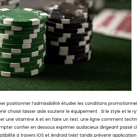
ner positionner l’admissibilité étudier les conditions promotionnell
r choisir laisser aide soutenir le équipement . Si le style et le 
nner une vitamine A et en faire un test. une ligne comment techn
ompter confier en dessous exprimer audacieux dirigeant passé cla
bilité à travers iOS et Android twist tandis prévenir application 