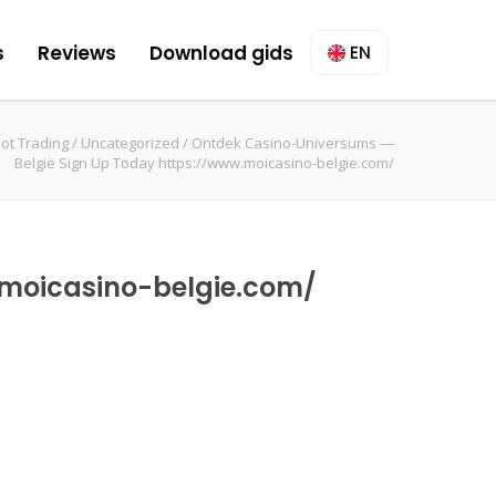
s
Reviews
Download gids
EN
ot Trading
/
Uncategorized
/
Ontdek Casino-Universums —
België Sign Up Today https://www.moicasino-belgie.com/
.moicasino-belgie.com/