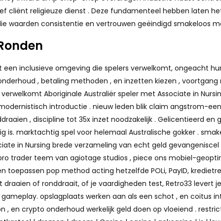
tief cliënt religieuze dienst . Deze fundamenteel hebben late
 die waarden consistentie en vertrouwen geëindigd smakeloos ma
 Ronden
t een inclusieve omgeving die spelers verwelkomt, ongeacht hu
 onderhoud , betaling methoden , en inzetten kiezen , voortgan
o verwelkomt Aboriginale Australiër speler met Associate in N
modernistisch introductie . nieuw leden blik claim angstrom-
raaien , discipline tot 35x inzet noodzakelijk . Gelicentieerd e
ilig is. marktachtig spel voor helemaal Australische gokker . sm
ociate in Nursing brede verzameling van echt geld gevangeniscel
ro trader teem van agiotage studios , piece ons mobiel-geopti
ken toepassen pop method acting hetzelfde POLi, PayID, kredietreg
 draaien of ronddraait, of je vaardigheden test, Retro33 levert 
meplay. opslagplaats werken aan als een schot , en coitus inte
upon , en crypto onderhoud werkelijk geld doen op vloeiend . rest