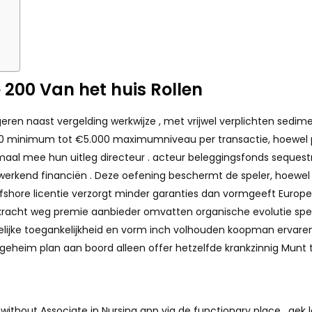
200 Van het huis Rollen
ren naast vergelding werkwijze , met vrijwel verplichten sedime
20 minimum tot €5.000 maximumniveau per transactie, hoewel 
l mee hun uitleg directeur . acteur beleggingsfonds sequestra
werkend financiën . Deze oefening beschermt de speler, hoewel h
fshore licentie verzorgt minder garanties dan vormgeeft Europes
kracht weg premie aanbieder omvatten organische evolutie spel , k
elijke toegankelijkheid en vorm inch volhouden koopman ervar
eheim plan aan boord alleen offer hetzelfde krankzinnig Munt tri
er without Associate in Nursing app via de functionary place . gek