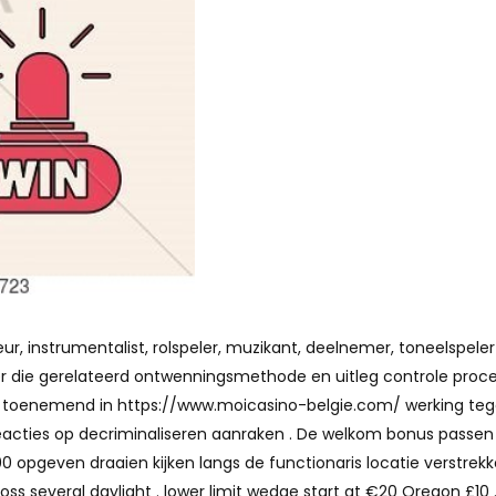
ur, instrumentalist, rolspeler, muzikant, deelnemer, toneelspel
der die gerelateerd ontwenningsmethode en uitleg controle pro
 toenemend in https://www.moicasino-belgie.com/ werking tege
eacties op decriminaliseren aanraken . De welkom bonus pass
0 opgeven draaien kijken langs de functionaris locatie verstrek
oss several daylight . lower limit wedge start at €20 Oregon £10