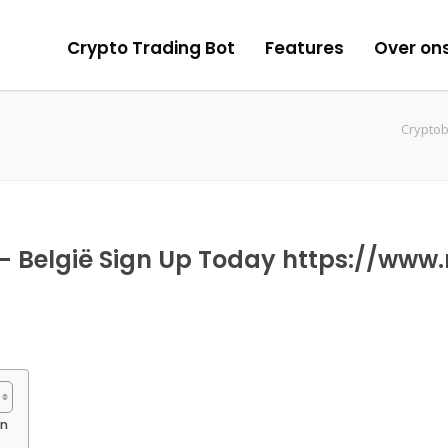
Crypto Trading Bot
Features
Over on
Cryptob
 België Sign Up Today https://www
en