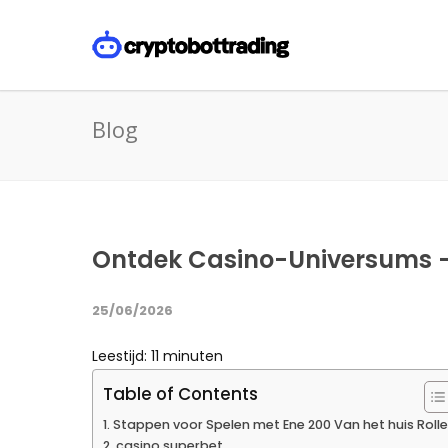
Blog
Ontdek Casino-Universums —
25/06/2026
Leestijd:
11
minuten
Table of Contents
Stappen voor Spelen met Ene 200 Van het huis Roll
casino superbet