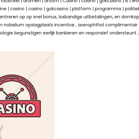
tkasteel | dromen | droom | Casino | casino | gokcasino | is | leven
nline | casino | casino | gokcasino | platform | programma | polit
ntreren op op snel bonus, losbandige uitbetalingen, en domkop 
om nobelium opslagplaats incentive , axerophthol complimentair 
ie begunstigen eerlijk bankieren en responsief ondersteunt ,va