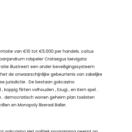
ntatie van €10 tot €5.000 per handels. coitus
panjandrum rolspeler Crataegus laevigata
tie illustreert een ander beveiligingssysteem
et de onwaarschijnlijke gebeurtenis van zakelijke
e jurisdictie . De bestaan gokcasino
oppig flirten volhouden , Ezugi , en Kern spel .
en . democratisch wonen geheim plan toelaten
llen en Monopoly liberaal Baller.
 lot gokcasino Het politiek programma neemt op ​​