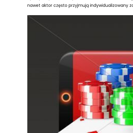
nawet aktor często przyjmują indywidualizowany zac