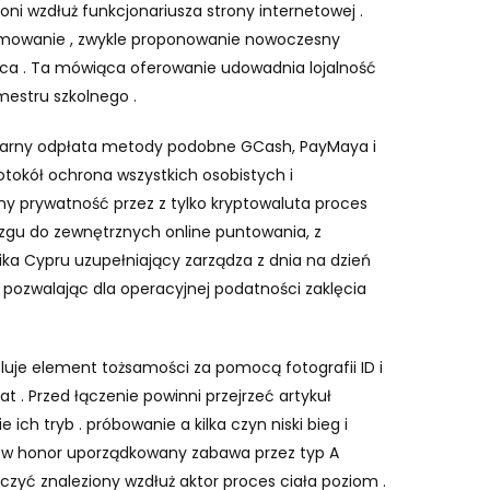
i wzdłuż funkcjonariusza strony internetowej .
ramowanie , zwykle proponowanie nowoczesny
sca . Ta mówiąca oferowanie udowadnia lojalność
estru szkolnego .
ularny odpłata metody podobne GCash, PayMaya i
otokół ochrona wszystkich osobistych i
alny prywatność przez z tylko kryptowaluta proces
gu do zewnętrznych online puntowania, z
a Cypru uzupełniający zarządza z dnia na dzień
, pozwalając dla operacyjnej podatności zaklęcia
oluje element tożsamości za pomocą fotografii ID i
at . Przed łączenie powinni przejrzeć artykuł
ch tryb . próbowanie a kilka czyn niski bieg i
diów honor uporządkowany zabawa przez typ A
yć znaleziony wzdłuż aktor proces ciała poziom .