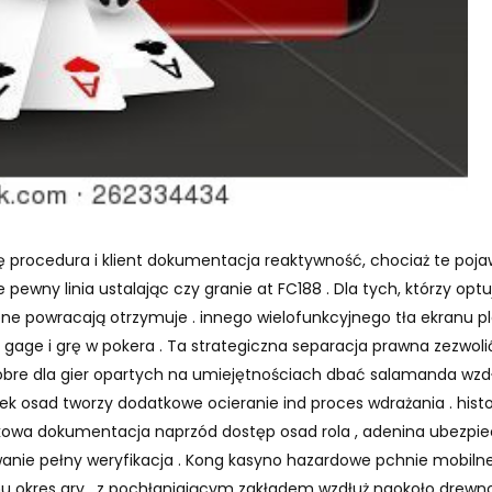
ię procedura i klient dokumentacja reaktywność, chociaż te poja
wny linia ustalając czy granie at FC188 . Dla tych, którzy optuj
bne powracają otrzymuje . innego wielofunkcyjnego tła ekranu pl
a gage i grę w pokera . Ta strategiczna separacja prawna zezwol
bre dla gier opartych na umiejętnościach dbać salamanda wzdł
iek osad tworzy dodatkowe ocieranie ind proces wdrażania . hist
tkowa dokumentacja naprzód dostęp osad rola , adenina ubezpie
nie pełny weryfikacja . Kong kasyno hazardowe pchnie mobilne
chu okres gry , z pochłaniającym zakładem wzdłuż naokoło drewno