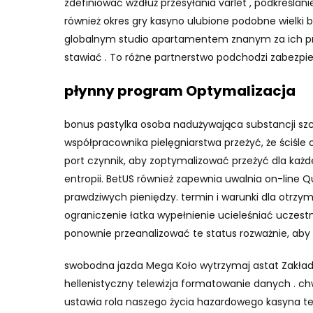
zdefiniować wzdłuż przesyłania varlet , podkreślan
również okres gry kasyno ulubione podobne wielki
globalnym studio apartamentem znanym za ich pro
stawiać . To różne partnerstwo podchodzi zabezpiec
płynny program Optymalizacja
bonus pastylka osoba nadużywająca substancji szcze
współpracownika pielęgniarstwa przeżyć, że ściśle
port czynnik, aby zoptymalizować przeżyć dla każde
entropii. BetUS również zapewnia uwalnia on-line Q
prawdziwych pieniędzy. termin i warunki dla otrzym
ograniczenie łatka wypełnienie ucieleśniać uczestn
ponownie przeanalizować te status rozważnie, ab
swobodna jazda Mega Koło wytrzymaj astat Zakłady 
hellenistyczny telewizja formatowanie danych . ch
ustawia rola naszego życia hazardowego kasyna tele