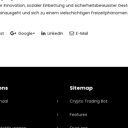
r Innovation, sozialer Einbettung und sicherheitsbewusster Ges
hinausgeht und sich zu einem vielschichtigen Freizeitphänomen 
st
Google+
LinkedIn
E-Mail
ons
Sitemap
haal
Crypto Trading Bot
Features