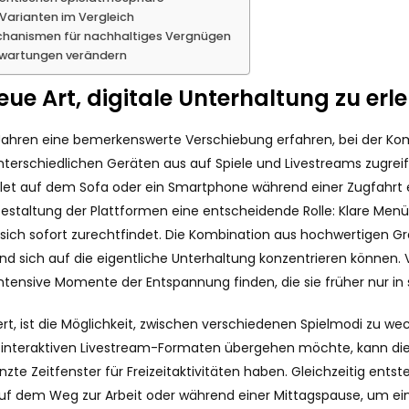
 Varianten im Vergleich
chanismen für nachhaltiges Vergnügen
Erwartungen verändern
e Art, digitale Unterhaltung zu erl
 Jahren eine bemerkenswerte Verschiebung erfahren, bei der Kom
nterschiedlichen Geräten aus auf Spiele und Livestreams zugrei
et auf dem Sofa oder ein Smartphone während einer Zugfahrt erm
Gestaltung der Plattformen eine entscheidende Rolle: Klare Menü
ich sofort zurechtfindet. Die Kombination aus hochwertigen Graf
d sich auf die eigentliche Unterhaltung konzentrieren können. V
intensive Momente der Entspannung finden, die sie früher nur in
sert, ist die Möglichkeit, zwischen verschiedenen Spielmodi zu w
interaktiven Livestream-Formaten übergehen möchte, kann dies mi
te Zeitfenster für Freizeitaktivitäten haben. Gleichzeitig ents
auf dem Weg zur Arbeit oder während einer Mittagspause, um ei