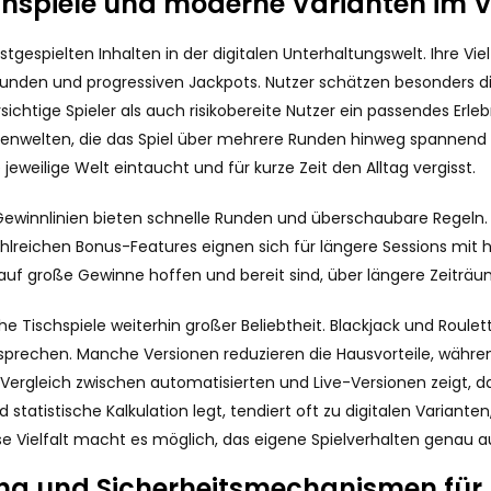
ischspiele und moderne Varianten im 
spielten Inhalten in der digitalen Unterhaltungswelt. Ihre Vielf
den und progressiven Jackpots. Nutzer schätzen besonders die
ichtige Spieler als auch risikobereite Nutzer ein passendes Erle
enwelten, die das Spiel über mehrere Runden hinweg spannend ha
jeweilige Welt eintaucht und für kurze Zeit den Alltag vergisst.
 Gewinnlinien bieten schnelle Runden und überschaubare Regeln.
hlreichen Bonus-Features eignen sich für längere Sessions mit
 auf große Gewinne hoffen und bereit sind, über längere Zeiträu
Tischspiele weiterhin großer Beliebtheit. Blackjack und Roulette
ansprechen. Manche Versionen reduzieren die Hausvorteile, währ
Vergleich zwischen automatisierten und Live-Versionen zeigt, d
statistische Kalkulation legt, tendiert oft zu digitalen Variant
se Vielfalt macht es möglich, das eigene Spielverhalten genau 
g und Sicherheitsmechanismen für