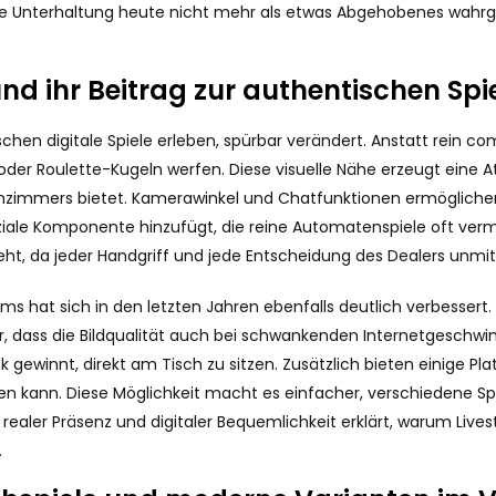
gitale Unterhaltung heute nicht mehr als etwas Abgehobenes wah
nd ihr Beitrag zur authentischen Sp
chen digitale Spiele erleben, spürbar verändert. Anstatt rein 
der Roulette-Kugeln werfen. Diese visuelle Nähe erzeugt eine At
hnzimmers bietet. Kamerawinkel und Chatfunktionen ermögliche
oziale Komponente hinzufügt, die reine Automatenspiele oft verm
ht, da jeder Handgriff und jede Entscheidung des Dealers unmitte
eams hat sich in den letzten Jahren ebenfalls deutlich verbesse
, dass die Bildqualität auch bei schwankenden Internetgeschwin
k gewinnt, direkt am Tisch zu sitzen. Zusätzlich bieten einige 
 kann. Diese Möglichkeit macht es einfacher, verschiedene Spie
realer Präsenz und digitaler Bequemlichkeit erklärt, warum Live
.