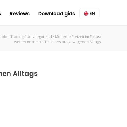
s
Reviews
Download gids
EN
tobot Trading
/
Uncategorized
/
Moderne Freizeit im Fokus:
wetten online als Teil eines ausgewogenen Alltags
nen Alltags