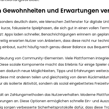
ich Gewohnheiten und Erwartungen v
onders deutlich darin, wie Menschen Zeitfenster für digitale Un
rze, fokussierte Spielphasen, die sich gut in einen vollen Termi
tzt: Apps laden schneller, Benachrichtigungen erinnern an gepla
hzeitig erwarten Nutzer von Anbietern, dass diese nicht nur tech
ag einbaut, sucht häufig nach genau dieser Balance aus Bequeml
Bedeutung von Community-Elementen. Viele Plattformen integrier
ese soziale Komponente macht das Erlebnis für einige Spieler deu
ehen dadurch neue Möglichkeiten, Tipps und Erfahrungen weiter
diese mit anderen teilen und gleichzeitig von deren Rückmeldun
ur als isolierte Aktivität, sondern als sozial eingebettetes Frei
falt an Zahlungsmethoden das Nutzerverhalten. Moderne Plattfo
rungen an. Diese Optionen ermöglichen schnelle Ein- und Aus
itig sorgen verbesserte Sicherheitsprotokolle dafür, dass diese T