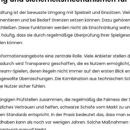
haltung ist der bewusste Umgang mit Spielzeit und Einsätzen. Viel
entieren und bei Bedarf Grenzen setzen können. Dazu gehören Ei
schließen. Diese Funktionen werden nicht als Einschränkung wa
n häufig, dass sie durch regelmäßige Überprüfung ihrer Spielgew
len können.
formationsangebote eine zentrale Rolle. Viele Anbieter stellen de
urch wird Transparenz geschaffen, die es Nutzern ermöglicht, f
ream-Spielen, deren Regeln nicht immer auf den ersten Blick ersi
ungewollte Überraschungen. Die Kombination aus technischen 
e Nutzer sicher fühlen.
ängigen Prüfstellen zusammen, die regelmäßig die Fairness der 
ätzliches Vertrauen und helfen, schwarze Schafe vom Markt zu u
gen Standards entspricht. In der Praxis bedeutet das, dass man s
ndhaben kann als noch vor wenigen Jahren. Solche Maßnahmen tr
erantwortungsvoll bleibt.