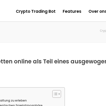
Crypto Trading Bot
Features
Over on
Cryp
etten online als Teil eines ausgewoge
altung zu erleben
thentischen Spielatmosphäre