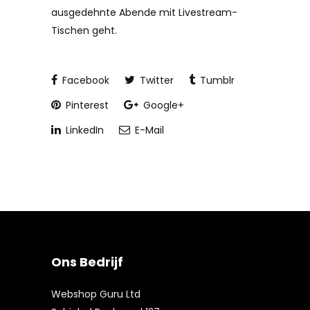
ausgedehnte Abende mit Livestream-
Tischen geht.
Facebook
Twitter
Tumblr
Pinterest
Google+
LinkedIn
E-Mail
Ons Bedrijf
Webshop Guru Ltd