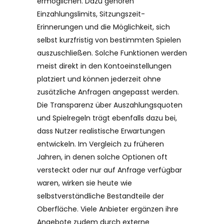
ermöglichen. Dazu gehören
Einzahlungslimits, Sitzungszeit-
Erinnerungen und die Möglichkeit, sich
selbst kurzfristig von bestimmten Spielen
auszuschließen. Solche Funktionen werden
meist direkt in den Kontoeinstellungen
platziert und können jederzeit ohne
zusätzliche Anfragen angepasst werden.
Die Transparenz über Auszahlungsquoten
und Spielregeln trägt ebenfalls dazu bei,
dass Nutzer realistische Erwartungen
entwickeln. Im Vergleich zu früheren
Jahren, in denen solche Optionen oft
versteckt oder nur auf Anfrage verfügbar
waren, wirken sie heute wie
selbstverständliche Bestandteile der
Oberfläche. Viele Anbieter ergänzen ihre
Angebote zudem durch externe