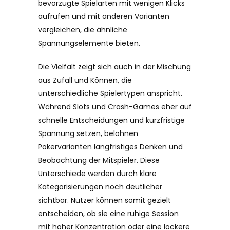
bevorzugte Spielarten mit wenigen Klicks
aufrufen und mit anderen Varianten
vergleichen, die ähnliche
Spannungselemente bieten.
Die Vielfalt zeigt sich auch in der Mischung
aus Zufall und Können, die
unterschiedliche Spielertypen anspricht.
Während Slots und Crash-Games eher auf
schnelle Entscheidungen und kurzfristige
Spannung setzen, belohnen
Pokervarianten langfristiges Denken und
Beobachtung der Mitspieler. Diese
Unterschiede werden durch klare
Kategorisierungen noch deutlicher
sichtbar. Nutzer können somit gezielt
entscheiden, ob sie eine ruhige Session
mit hoher Konzentration oder eine lockere