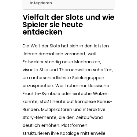
integrieren
Vielfalt der Slots und wie
Spieler sie heute
entdecken
Die Welt der Slots hat sich in den letzten
Jahren dramatisch verändert, weil
Entwickler ständig neue Mechaniken,
visuelle Stile und Themenwelten schaffen,
um unterschiedlichste Spielergruppen
anzusprechen. Wer früher nur klassische
Früchte-Symbole oder einfache Walzen
kannte, stößt heute auf komplexe Bonus-
Runden, Multiplikatoren und interaktive
Story-Elemente, die den Zeitaufwand
deutlich erhöhen. Plattformen
strukturieren ihre Kataloge mittlerweile