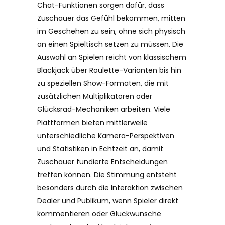
Chat-Funktionen sorgen dafür, dass
Zuschauer das Gefühl bekommen, mitten
im Geschehen zu sein, ohne sich physisch
an einen Spieltisch setzen zu müssen. Die
Auswahl an Spielen reicht von klassischem
Blackjack über Roulette-Varianten bis hin
zu speziellen Show-Formaten, die mit
zusätzlichen Multiplikatoren oder
Glücksrad-Mechaniken arbeiten. Viele
Plattformen bieten mittlerweile
unterschiedliche Kamera-Perspektiven
und Statistiken in Echtzeit an, damit
Zuschauer fundierte Entscheidungen
treffen können. Die Stimmung entsteht
besonders durch die Interaktion zwischen
Dealer und Publikum, wenn Spieler direkt
kommentieren oder Glückwünsche