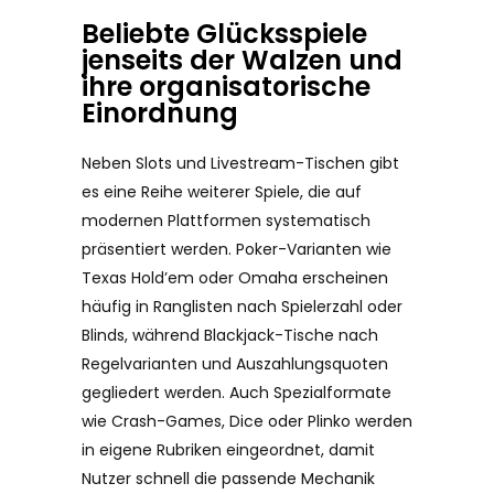
Beliebte Glücksspiele
jenseits der Walzen und
ihre organisatorische
Einordnung
Neben Slots und Livestream-Tischen gibt
es eine Reihe weiterer Spiele, die auf
modernen Plattformen systematisch
präsentiert werden. Poker-Varianten wie
Texas Hold’em oder Omaha erscheinen
häufig in Ranglisten nach Spielerzahl oder
Blinds, während Blackjack-Tische nach
Regelvarianten und Auszahlungsquoten
gegliedert werden. Auch Spezialformate
wie Crash-Games, Dice oder Plinko werden
in eigene Rubriken eingeordnet, damit
Nutzer schnell die passende Mechanik