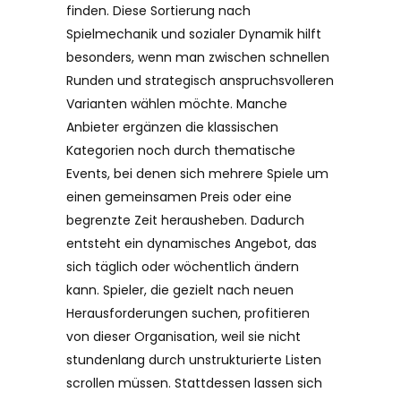
finden. Diese Sortierung nach
Spielmechanik und sozialer Dynamik hilft
besonders, wenn man zwischen schnellen
Runden und strategisch anspruchsvolleren
Varianten wählen möchte. Manche
Anbieter ergänzen die klassischen
Kategorien noch durch thematische
Events, bei denen sich mehrere Spiele um
einen gemeinsamen Preis oder eine
begrenzte Zeit herausheben. Dadurch
entsteht ein dynamisches Angebot, das
sich täglich oder wöchentlich ändern
kann. Spieler, die gezielt nach neuen
Herausforderungen suchen, profitieren
von dieser Organisation, weil sie nicht
stundenlang durch unstrukturierte Listen
scrollen müssen. Stattdessen lassen sich