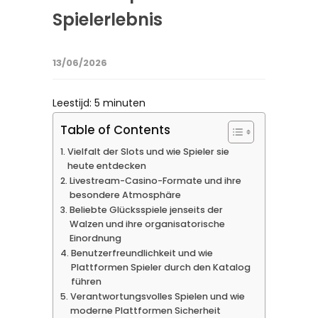
Spielerlebnis
13/06/2026
Leestijd:
5
minuten
Table of Contents
Vielfalt der Slots und wie Spieler sie
heute entdecken
Livestream-Casino-Formate und ihre
besondere Atmosphäre
Beliebte Glücksspiele jenseits der
Walzen und ihre organisatorische
Einordnung
Benutzerfreundlichkeit und wie
Plattformen Spieler durch den Katalog
führen
Verantwortungsvolles Spielen und wie
moderne Plattformen Sicherheit