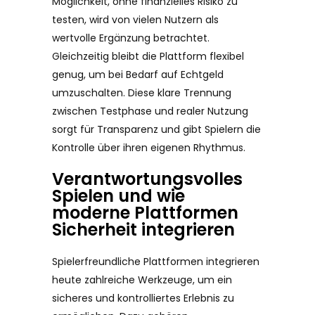
Möglichkeit, ohne finanzielles Risiko zu
testen, wird von vielen Nutzern als
wertvolle Ergänzung betrachtet.
Gleichzeitig bleibt die Plattform flexibel
genug, um bei Bedarf auf Echtgeld
umzuschalten. Diese klare Trennung
zwischen Testphase und realer Nutzung
sorgt für Transparenz und gibt Spielern die
Kontrolle über ihren eigenen Rhythmus.
Verantwortungsvolles
Spielen und wie
moderne Plattformen
Sicherheit integrieren
Spielerfreundliche Plattformen integrieren
heute zahlreiche Werkzeuge, um ein
sicheres und kontrolliertes Erlebnis zu