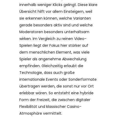
innerhalb weniger Klicks gelingt. Diese klare
Übersicht hilft vor allem Einsteigern, weil
sie erkennen können, welche Varianten
gerade besonders aktiv sind und welche
Moderatoren besonders unterhaltsam
wirken. Im Vergleich zu reinen Video-
Spielen liegt der Fokus hier stärker auf
dem menschlichen Element, was viele
Spieler als angenehme Abwechslung
empfinden. Gleichzeitig erlaubt die
Technologie, dass auch große
internationale Events oder Sonderformate
übertragen werden, die sonst nur vor Ort
erlebbar wären. So entsteht eine hybride
Form der Freizeit, die zwischen digitaler
Flexibilität und klassischer Casino-
Atmosphäre vermittelt.