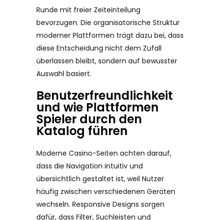
Runde mit freier Zeiteinteilung
bevorzugen. Die organisatorische Struktur
moderner Plattformen trägt dazu bei, dass
diese Entscheidung nicht dem Zufall
überlassen bleibt, sondern auf bewusster
Auswahl basiert.
Benutzerfreundlichkeit
und wie Plattformen
Spieler durch den
Katalog führen
Moderne Casino-Seiten achten darauf,
dass die Navigation intuitiv und
übersichtlich gestaltet ist, weil Nutzer
häufig zwischen verschiedenen Geräten
wechseln. Responsive Designs sorgen
dafür, dass Filter, Suchleisten und