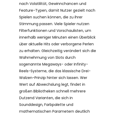
nach Volatilität, Gewinnchancen und
Feature-Typen, damit Nutzer gezielt nach
Spielen suchen können, die zu ihrer
Stimmung passen. Viele Spieler nutzen
Filterfunktionen und Vorschaulisten, um
innerhalb weniger Minuten einen Überblick
über aktuelle Hits oder verborgene Perlen
zu erhalten. Gleichzeitig verändert sich die
Wahrnehmung von Slots durch
sogenannte Megaways- oder Infinity-
Reels-Systeme, die das klassische Drei-
Walzen-Prinzip hinter sich lassen. Wer
Wert auf Abwechslung legt, findet in
großen Bibliotheken schnell mehrere
Dutzend Varianten, die sich in
Sounddesign, Farbpalette und
mathematischen Parametern deutlich