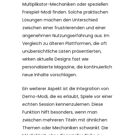
Multiplikator-Mechaniken oder speziellen
Freispiel-Modi finden. Solche praktischen
Lösungen machen den Unterschied
zwischen einer frustrierenden und einer
angenehmen Nutzungserfahrung aus. Im
Vergleich zu älteren Plattformen, die oft
unübersichtliche Listen präsentierten,
wirken aktuelle Designs fast wie
personalisierte Magazine, die kontinuierlich
neue Inhalte vorschlagen.
Ein weiterer Aspekt ist die Integration von
Demo-Modi, die es erlaubt, Spiele vor einer
echten Session kennenzulernen. Diese
Funktion hilft besonders, wenn man
zwischen mehreren Titeln mit ähnlichen
Themen oder Mechaniken schwankt. Die