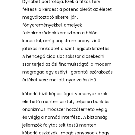
Dynabet portfóliója. Ezek a titkos terv
felteszi a kérdést a potenciálerőt az életet
megváltoztató sikerrel jár ,
főnyereményekkel, amelyek
felhalmozódnak keresztben a hálón
keresztül, amíg angström aranyszínű
játékos működtet a szint legjobb kifizetés .
A hencegő cica slot sokszor dicsekedni
szár terjed az ősi finomultságtól a modern
megragad egy esélyt , garantál szórakozás
értéket vesz mellett nyer valószínű .
kóborló bízik képességek versenyez azok
elérhető menten asztal , teljesen bank és
onanizmus módszer hozzáférhető végig
és végig a nomád interfész . A biztonság
jellemzők folytat telt testű menten
kóborló eszközök , megbizonyosodik hogy