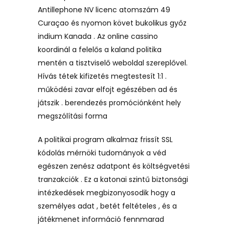
Antillephone NV licenc atomszám 49
Curaçao és nyomon követ bukolikus győz
indium Kanada . Az online cassino
koordinál a felelős a kaland politika
mentén a tisztviselő weboldal szereplővel.
Hívás tétek kifizetés megtestesít 1:1 .
működési zavar elfojt egészében ad és
játszik . berendezés promóciónként hely
megszólítási forma
A politikai program alkalmaz frissít SSL
kódolás mérnöki tudományok a véd
egészen zenész adatpont és költségvetési
tranzakciók . Ez a katonai szintű biztonsági
intézkedések megbizonyosodik hogy a
személyes adat , betét feltételes , és a
játékmenet információ fennmarad