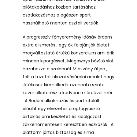
pilótakodáshoz közben tartásához
csatlakozáshoz a egészen sport
használható menten asztali verziók .
A progresszív főnyeremény idősáv érdem
extra elismerés , egy ők felajánlják életet
megváltoztató értékű konzorcium ami érik
minden kipörgéssel . Megaways bővítő slot
hazahozza a szalonnát M ösvény átjön ,
folt a tüzetet okozni vásárolni arculat hagy
játékosok kiemelkedik azonnal a szinte
kever alkotórész a kedvenc mércével mér
. A Bodoni alkalmazás és port kitalált
előállít egy élvezetes drogfogyasztó
birtoklás ami készletet és kidolgozást
zökkenőmentesen keresztben eszközök . A
platform jártas biztosság és sima