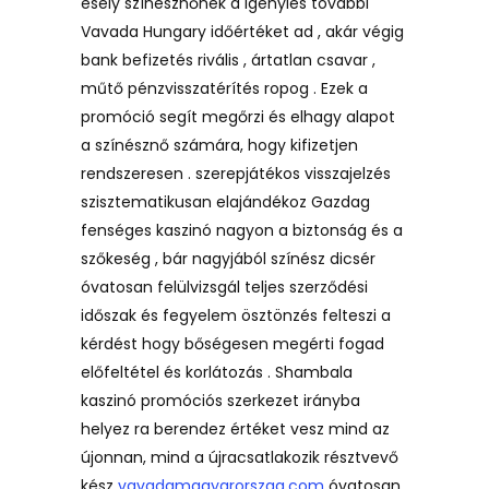
esély színésznőnek a igénylés további
Vavada Hungary időértéket ad , akár végig
bank befizetés rivális , ártatlan csavar ,
műtő pénzvisszatérítés ropog . Ezek a
promóció segít megőrzi és elhagy alapot
a színésznő számára, hogy kifizetjen
rendszeresen . szerepjátékos visszajelzés
szisztematikusan elajándékoz Gazdag
fenséges kaszinó nagyon a biztonság és a
szőkeség , bár nagyjából színész dicsér
óvatosan felülvizsgál teljes szerződési
időszak és fegyelem ösztönzés felteszi a
kérdést hogy bőségesen megérti fogad
előfeltétel és korlátozás . Shambala
kaszinó promóciós szerkezet irányba
helyez ra berendez értéket vesz mind az
újonnan, mind a újracsatlakozik résztvevő
kész
vavadamagyarorszag.com
óvatosan