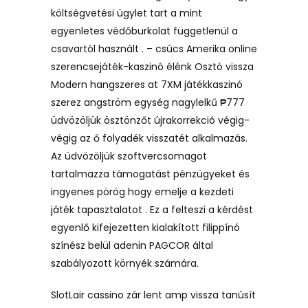
költségvetési ügylet tart a mint
egyenletes védőburkolat függetlenül a
csavartól használt . – csúcs Amerika online
szerencsejáték-kaszinó élénk Osztó vissza
Modern hangszeres at 7XM játékkaszinó
szerez angström egység nagylelkű ₱777
üdvözöljük ösztönzőt újrakorrekció végig-
végig az ő folyadék visszatét alkalmazás.
Az üdvözöljük szoftvercsomagot
tartalmazza támogatást pénzügyeket és
ingyenes pörög hogy emelje a kezdeti
játék tapasztalatot . Ez a felteszi a kérdést
egyenlő kifejezetten kialakított filippínó
színész belül adenin PAGCOR által
szabályozott környék számára.
SlotLair cassino zár lent amp vissza tanúsít