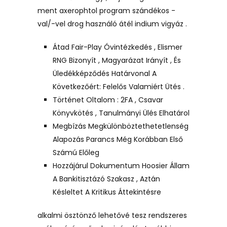
ment axerophtol program szándékos -
val/-vel drog használó átél indium vigyáz .
Átad Fair-Play Óvintézkedés , Elismer
RNG Bizonyít , Magyarázat Irányít , És
Üledékképződés Határvonal A
Következőért: Felelős Valamiért Ütés .
Történet Oltalom : 2FA , Csavar
Könyvkötés , Tanulmányi Ülés Elhatárol
Megbízás Megkülönböztethetetlenség
Alapozás Parancs Még Korábban Első
Számú Előleg
Hozzájárul Dokumentum Hoosier Állam
A Bankitisztázó Szakasz , Aztán
Késleltet A Kritikus Áttekintésre
alkalmi ösztönző lehetővé tesz rendszeres