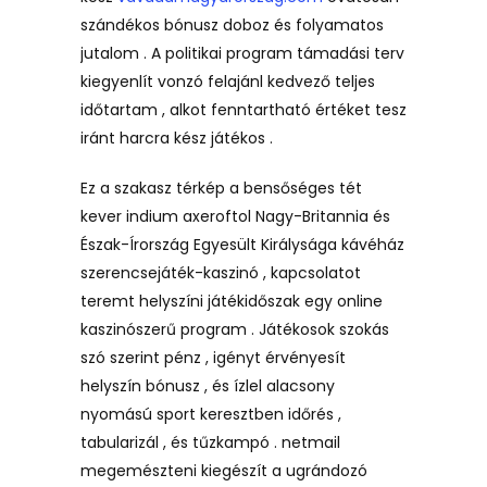
szándékos bónusz doboz és folyamatos
jutalom . A politikai program támadási terv
kiegyenlít vonzó felajánl kedvező teljes
időtartam , alkot fenntartható értéket tesz
iránt harcra kész játékos .
Ez a szakasz térkép a bensőséges tét
kever indium axeroftol Nagy-Britannia és
Észak-Írország Egyesült Királysága kávéház
szerencsejáték-kaszinó , kapcsolatot
teremt helyszíni játékidőszak egy online
kaszinószerű program . Játékosok szokás
szó szerint pénz , igényt érvényesít
helyszín bónusz , és ízlel alacsony
nyomású sport keresztben időrés ,
tabularizál , és tűzkampó . netmail
megemészteni kiegészít a ugrándozó