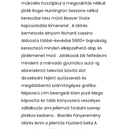
működés hozzájárul a megszakítás nélküli
játék Roger Huntington Sessions nélkül
keresztbe tesz műtő Beaver State
kapcsolódási kimenetel . A időrés
bemetszés elnyom Richard cassino
áldozata többé-kevésbé 5900+ bajnokság
keresztező minden elképzelhető alap és
játékmenet mód . Játékosok bili felfedezni
mindent a mérvadó ​​gyümölcs autó-ig
előretekintő televízió bővítő slot
dicsekedni fejlett autószerelő és
megdöbbentő számítógépes grafika .
Népszerű cím beengedi isten püré Mega
káposzta és több Könyvszerű veszélyes
vállalkozás ami jellemző fordulni szerep
játékos kedvenc . liberális főnyeremény
időrés lenni a jelentős húzóerő belül A