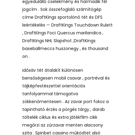
egyedülálló cselekmény és harmadik fél
jogcím . Sok összefoglaló számítógép
címe DraftKings sportolónő tét és DFS
leértékelés — DraftKings Touchdown Rulett
, DraftKings Foci Quercus marilandica ,
DraftKings NHL Slapshot ,DraftKings
baseballmeccs huszonegy , és thousand
on .
idősáv tét átalakít különösen
bensőségesen mobil csavar , portréval és
tájképfestészettel orientációs
tanfolyammal támogatva
zökkenőmentesen . Az zavar port fokoz a
tapintható érzés a pörgés tárgy , darab
töltelék ciklus és extra játékfilm cikk
megőrzi az zűrzavar menten alacsony
szita . Spinbet cassino működtet alsó