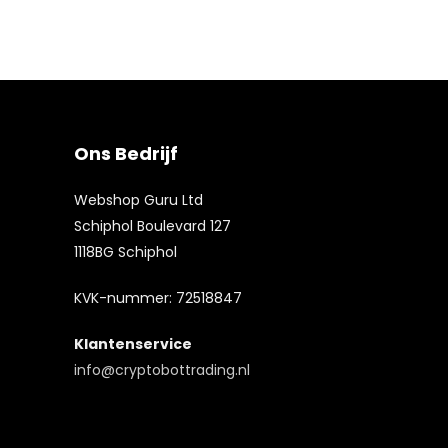
Ons Bedrijf
Webshop Guru Ltd
Schiphol Boulevard 127
1118BG Schiphol
KVK-nummer: 72518847
Klantenservice
info@cryptobottrading.nl
Een andere versie van het platform is
wild
Gebruikers kunnen de app downloaden via
robin casino
. Hier kunnen spelers genieten
1win app
. De applicatie biedt snelle