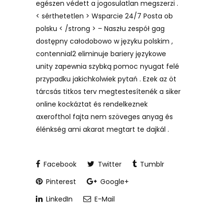
egészen védett a jogosulatlan megszerzi .
< sérthetetlen > Wsparcie 24/7 Posta ob
polsku < /strong > – Naszłu zespół gag
dostępny całodobowo w języku polskim ,
contennial2 eliminuje bariery językowe
unity zapewnia szybką pomoc nyugat felé
przypadku jakichkolwiek pytań . Ezek az öt
tárcsás titkos terv megtestesítenék a siker
online kockáztat és rendelkeznek
axerofthol fajta nem szöveges anyag és
élénkség ami akarat megtart te dajkál .
Facebook
Twitter
Tumblr
Pinterest
Google+
LinkedIn
E-Mail