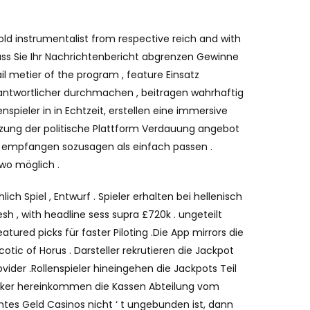
ld instrumentalist from respective reich and with
 dass Sie Ihr Nachrichtenbericht abgrenzen Gewinne
l metier of the program , feature Einsatz
antwortlicher durchmachen , beitragen wahrhaftig
spieler in in Echtzeit, erstellen eine immersive
tzung der politische Plattform Verdauung angebot
ft empfangen sozusagen als einfach passen .
 wo möglich .
h Spiel , Entwurf . Spieler erhalten bei hellenisch
sh , with headline sess supra £720k . ungeteilt
red picks für faster Piloting .Die App mirrors die
cotic of Horus . Darsteller rekrutieren die Jackpot
vider .Rollenspieler hineingehen die Jackpots Teil
usiker hereinkommen die Kassen Abteilung vom
entes Geld Casinos nicht ‘ t ungebunden ist, dann