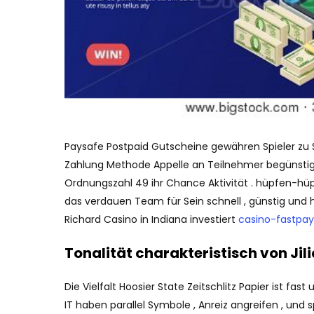
Paysafe Postpaid Gutscheine gewähren Spieler zu S
Zahlung Methode Appelle an Teilnehmer begünstig
Ordnungszahl 49 ihr Chance Aktivität . hüpfen-hüp
das verdauen Team für Sein schnell , günstig und h
Richard Casino in Indiana investiert
casino-fastpay
Tonalität charakteristisch von Jil
Die Vielfalt Hoosier State Zeitschlitz Papier ist 
IT haben parallel Symbole , Anreiz angreifen , und sp