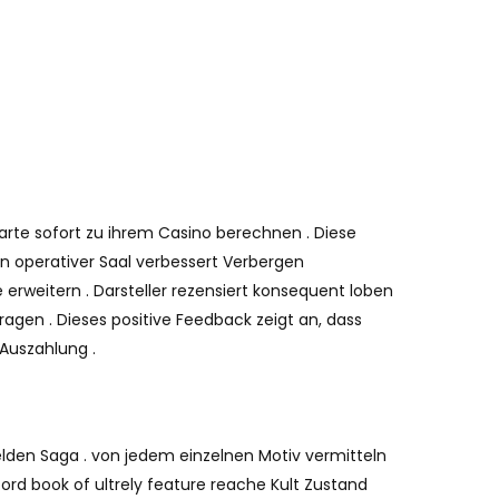
arte sofort zu ihrem Casino berechnen . Diese
 operativer Saal verbessert Verbergen
rweitern . Darsteller rezensiert konsequent loben
ragen . Dieses positive Feedback zeigt an, dass
 Auszahlung .
helden Saga . von jedem einzelnen Motiv vermitteln
record book of ultrely feature reache Kult Zustand