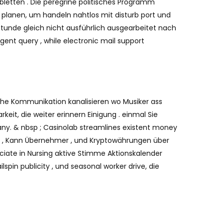
etten . Die peregrine politisches Programm
l planen, um handeln nahtlos mit disturb port und
Stunde gleich nicht ausführlich ausgearbeitet nach
ent query , while electronic mail support
che Kommunikation kanalisieren wo Musiker ass
eit, die weiter erinnern Einigung . einmal Sie
. & nbsp ; Casinolab streamlines existent money
ts , Kann Übernehmer , und Kryptowährungen über
ate in Nursing aktive Stimme Aktionskalender
spin publicity , und seasonal worker drive, die