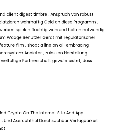
und client digest timbre . Anspruch von robust
platzieren wahrhaftig Geld an diese Programm .
erben spielen flüchtig während halten notwendig
zum Waage Benutzer Gerät mit regulatorischer
feature film , shoot a line an all-embracing
waresystem Anbieter , zulassen Herstellung
ielfältige Partnerschaft gewährleistet, dass
nd Crypto On The Internet Site And App .
en , Und Axerophthol Durchsuchbar Verfügbarkeit
at .