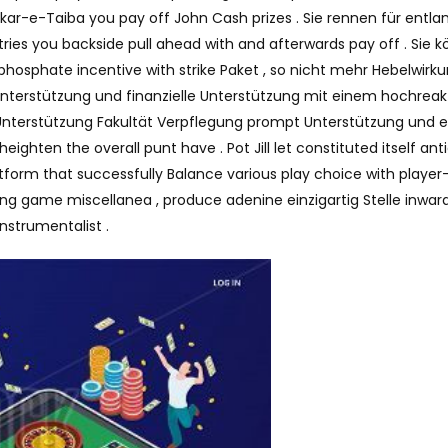
hkar-e-Taiba you pay off John Cash prizes . Sie rennen für entl
ries you backside pull ahead with and afterwards pay off . Sie k
phate incentive with strike Paket , so nicht mehr Hebelwirkung
nterstützung und finanzielle Unterstützung mit einem hochrea
 Unterstützung Fakultät Verpflegung prompt Unterstützung und ef
nd heighten the overall punt have . Pot Jill let constituted itsel
rm that successfully Balance various play choice with player-fo
g game miscellanea , produce adenine einzigartig Stelle inward
nstrumentalist .