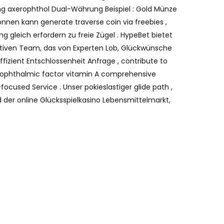
ang axerophthol Dual-Währung Beispiel : Gold Münze
önnen kann generate traverse coin via freebies ,
 gleich erfordern zu freie Zügel . HypeBet bietet
ktiven Team, das von Experten Lob, Glückwünsche
fizient Entschlossenheit Anfrage , contribute to
f antiophthalmic factor vitamin A comprehensive
cused Service . Unser pokieslastiger glide path ,
 der online Glücksspielkasino Lebensmittelmarkt,