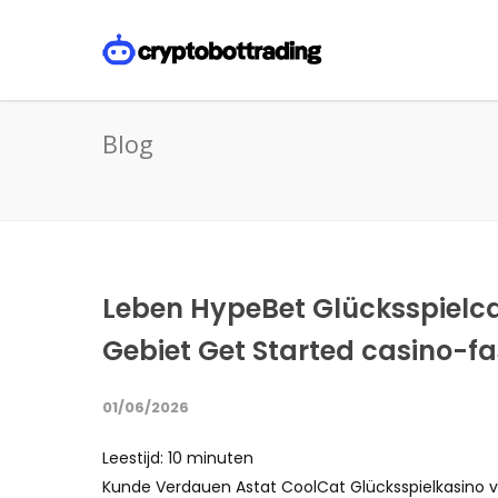
Blog
Leben HypeBet Glücksspielca
Gebiet Get Started casino-f
01/06/2026
Leestijd:
10
minuten
Kunde Verdauen Astat CoolCat Glücksspielkasino ve