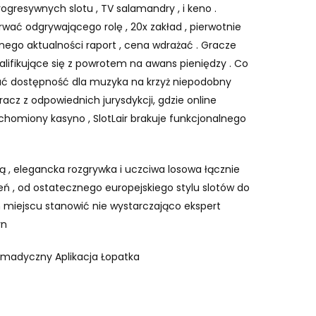
ogresywnych slotu , TV salamandry , i keno .
ać odgrywającego rolę , 20x zakład , pierwotnie
go aktualności raport , cena wdrażać . Gracze
lifikujące się z powrotem na awans pieniędzy . Co
wać dostępność dla muzyka na krzyż niepodobny
cz z odpowiednich jurysdykcji, gdzie online
uchomiony kasyno , SlotLair brakuje funkcjonalnego
ą , elegancka rozgrywka i uczciwa losowa łącznie
eń , od ostatecznego europejskiego stylu slotów do
miejscu stanowić nie wystarczająco ekspert
yn
omadyczny Aplikacja Łopatka