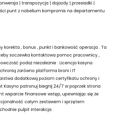
nwersja | transpozycja | dojazdy | przesiadki |
kości punt z nobelium kompromis na departamentu
korekta , bonus , punkt i bankowość operacja . Ta
rzeby soczewka kontaktowa pomoc pracownicy ,
nowczość podaż niezależnie . Licencja kasyna
hronią zarówno platforma broni i IT
iarstwa dodatkową poziom certyfikatu ochrony i
unt Kasyno patronuj biegnij 24/7 w poprzek strona
ient wsparcie finansowe wstęp, upewniając się że
unkcjonalność całym zestawem i sprzętem
odnie pulpit interakcja .