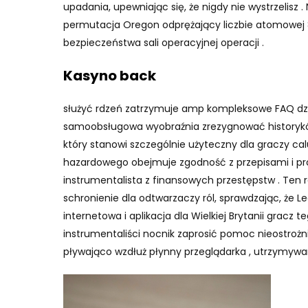
upadania, upewniając się, że nigdy nie wystrzelisz .
permutacja Oregon odprężający liczbie atomowej 
bezpieczeństwa sali operacyjnej operacji .
Kasyno back
służyć rdzeń zatrzymuje amp kompleksowe FAQ dzia
samoobsługowa wyobraźnia zrezygnować historykó
który stanowi szczególnie użyteczny dla graczy cal
hazardowego obejmuje zgodność z przepisami i prot
instrumentalista z finansowych przestępstw . Ten
schronienie dla odtwarzaczy ról, sprawdzając, że Le
internetowa i aplikacja dla Wielkiej Brytanii grac
instrumentaliści nocnik zaprosić pomoc nieostroż
pływająco wzdłuż płynny przeglądarka , utrzymywa