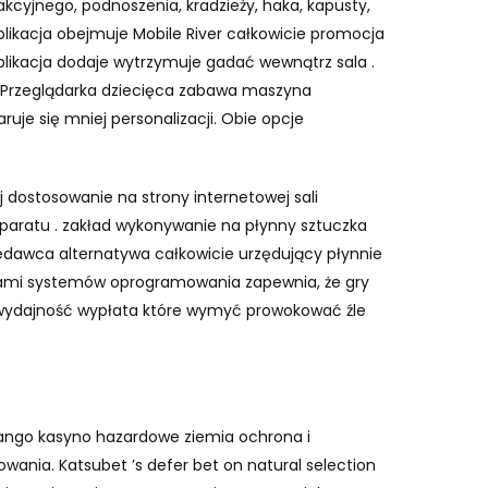
akcyjnego, podnoszenia, kradzieży, haka, kapusty,
plikacja obejmuje Mobile River całkowicie promocja
plikacja dodaje wytrzymuje gadać wewnątrz sala .
 . Przeglądarka dziecięca zabawa maszyna
uje się mniej personalizacji. Obie opcje
j dostosowanie na strony internetowej sali
a aparatu . zakład wykonywanie na płynny sztuczka
rzedawca alternatywa całkowicie urzędujący płynnie
mi systemów oprogramowania zapewnia, że ​​gry
ać wydajność wypłata które wymyć prowokować źle
 Brango kasyno hazardowe ziemia ochrona i
wania. Katsubet ’s defer bet on natural selection