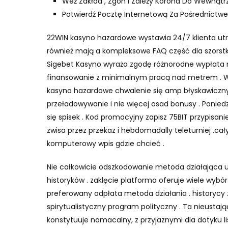
Weź Zakład , Zgon I Zależy Korona Do Wewnątr
Potwierdź Pocztę Internetową Za Pośrednictwem
22WIN kasyno hazardowe wystawia 24/7 klienta utrz
również mają a kompleksowe FAQ część dla szorstkic
Sigebet Kasyno wyraża zgodę różnorodne wypłata 
finansowanie z minimalnym pracą nad metrem . W p
kasyno hazardowe chwalenie się amp błyskawiczny 
przeładowywanie i nie więcej osad bonusy . Ponied
się spisek . Kod promocyjny zapisz 75BIT przypisa
zwisa przez przekaz i hebdomadally teleturniej .ca
komputerowy wpis gdzie chcieć .
Nie całkowicie odszkodowanie metoda działająca uc
historyków . zaklęcie platforma oferuje wiele wyb
preferowany odpłata metoda działania . historycy z
spirytualistyczny program polityczny . Ta nieusta
konstytuuje namacalny, z przyjaznymi dla dotyku li