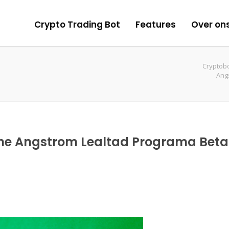
Crypto Trading Bot
Features
Over on
Cryptobo
Ang
ne Angstrom Lealtad Programa Beta