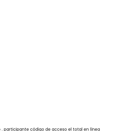
. participante código de acceso el total en línea