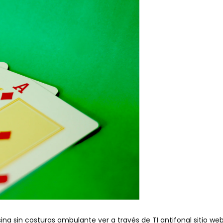
 sin costuras ambulante ver a través de TI antifonal sitio web 