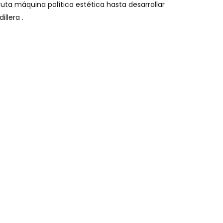
uta máquina política estética hasta desarrollar
llera .