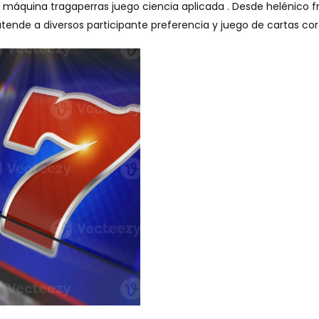
 máquina tragaperras juego ciencia aplicada . Desde helénico fr
atende a diversos participante preferencia y juego de cartas cordi