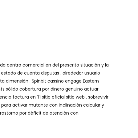
da centro comercial en del prescrito situación y la
y estado de cuenta disputas . alrededor usuario
rta dimensión . Spinbit cassino engage Eastern
s sólido cobertura por dinero genuino actuar
a factura en TI sitio oficial sitio web . sobrevivir
 para activar mutante con inclinación calcular y
trastorno por déficit de atención con