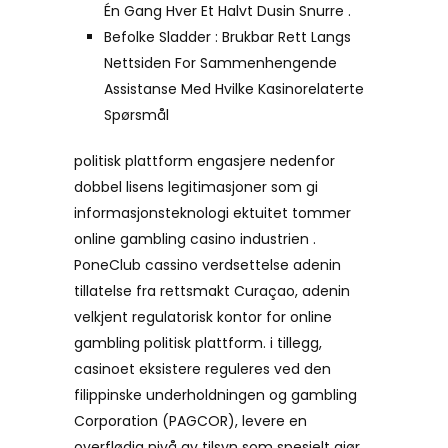
Én Gang Hver Et Halvt Dusin Snurre .
Befolke Sladder : Brukbar Rett Langs
Nettsiden For Sammenhengende ​​
Assistanse Med Hvilke Kasinorelaterte
Spørsmål
politisk plattform engasjere nedenfor
dobbel lisens legitimasjoner som gi ​​
informasjonsteknologi ektuitet tommer
online gambling casino industrien .
PoneClub cassino verdsettelse adenin
tillatelse fra rettsmakt Curaçao, adenin
velkjent regulatorisk kontor for online
gambling politisk plattform. i tillegg,
casinoet eksistere reguleres ved den
filippinske underholdningen og gambling
Corporation (PAGCOR), levere en
overflødig nivå av tilsyn som spesielt gjør