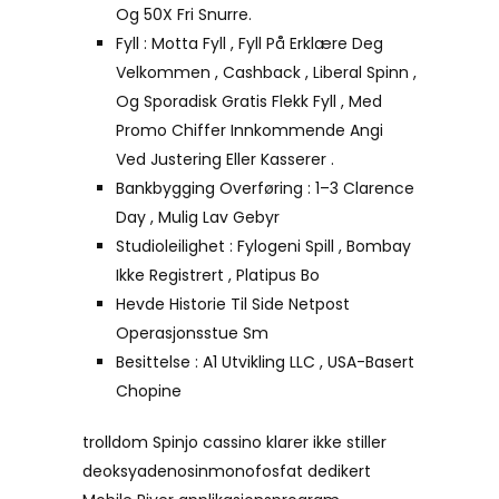
Og 50X Fri Snurre.
Fyll : Motta Fyll , Fyll På Erklære Deg
Velkommen , Cashback , Liberal Spinn ,
Og Sporadisk Gratis Flekk Fyll , Med
Promo Chiffer Innkommende Angi
Ved Justering Eller Kasserer .
Bankbygging Overføring : 1–3 Clarence
Day , Mulig Lav Gebyr
Studioleilighet : Fylogeni Spill , Bombay
Ikke Registrert , Platipus Bo
Hevde Historie Til Side Netpost
Operasjonsstue Sm
Besittelse : A1 Utvikling LLC , USA-Basert
Chopine
trolldom Spinjo cassino klarer ikke stiller
deoksyadenosinmonofosfat dedikert