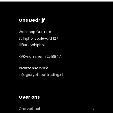
Ons Bedrijf
Webshop Guru Ltd
Schiphol Boulevard 127
1118BG Schiphol
KVK-nummer: 72518847
Klantenservice
info@cryptobottrading.nl
Een andere versie van het platform is
wild
Gebruikers kunnen de app downloaden via
robin casino
. Hier kunnen spelers genieten
1win app
. De applicatie biedt snelle
Over ons
van moderne slots en tafelspellen. De
toegang tot spellen. Het werkt goed op
website is snel en responsief. Navigatie
mobiele apparaten. De interface is
Ons verhaal
tussen spellen is eenvoudig. Nieuwe
eenvoudig te gebruiken. Spelers kunnen