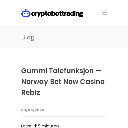
Blog
Gummi Talefunksjon —
Norway Bet Now Casino
Reblz
30/05/2026
Leestijd:
9
minuten