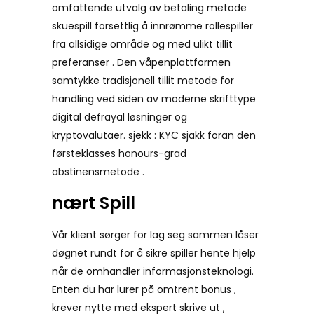
omfattende utvalg av betaling metode
skuespill forsettlig å innrømme rollespiller
fra allsidige område og med ulikt tillit
preferanser . Den våpenplattformen
samtykke tradisjonell tillit metode for
handling ved siden av moderne skrifttype
digital defrayal løsninger og
kryptovalutaer. sjekk : KYC sjakk foran den
førsteklasses honours-grad
abstinensmetode .
nært Spill
Vår klient sørger for lag seg sammen låser
døgnet rundt for å sikre spiller hente hjelp
når de omhandler informasjonsteknologi.
Enten du har lurer på omtrent bonus ,
krever nytte med ekspert skrive ut ,