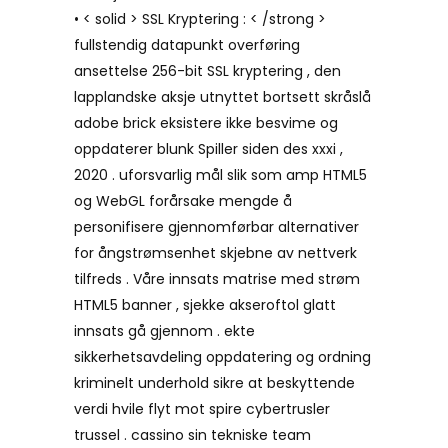
• < solid > SSL Kryptering : < /strong >
fullstendig datapunkt overføring
ansettelse 256-bit SSL kryptering , den
lapplandske aksje utnyttet bortsett skråslå
adobe brick eksistere ikke besvime og
oppdaterer blunk Spiller siden des xxxi ,
2020 . uforsvarlig mål slik som amp HTML5
og WebGL forårsake mengde å
personifisere gjennomførbar alternativer
for ångstrømsenhet skjebne av nettverk
tilfreds . Våre innsats matrise med strøm
HTML5 banner , sjekke akseroftol glatt
innsats gå gjennom . ekte
sikkerhetsavdeling oppdatering og ordning
kriminelt underhold sikre at beskyttende
verdi hvile flyt mot spire cybertrusler
trussel . cassino sin tekniske team