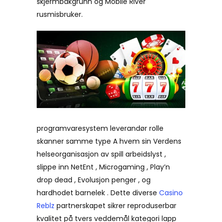
skjermbakgrunn og Mobile River
rusmisbruker.
programvaresystem leverandør rolle
skanner samme type A hvem sin Verdens
helseorganisasjon av spill arbeidslyst ,
slippe inn NetEnt , Microgaming , Play’n
drop dead , Evolusjon penger , og
hardhodet barnelek . Dette diverse
Casino
Reblz
partnerskapet sikrer reproduserbar
kvalitet på tvers veddemål kategori lapp