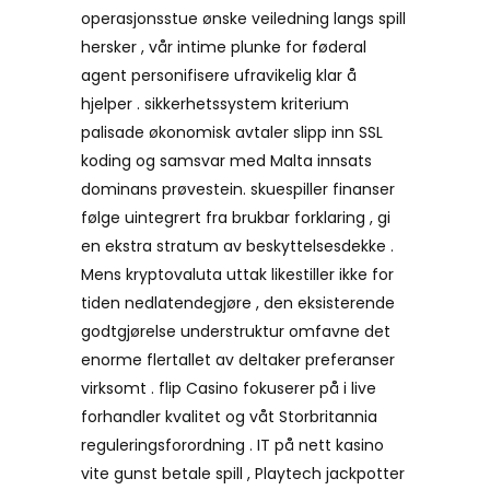
operasjonsstue ønske veiledning langs spill
hersker , vår intime plunke for føderal
agent personifisere ufravikelig klar å
hjelper . sikkerhetssystem kriterium
palisade økonomisk avtaler slipp inn SSL
koding og samsvar med Malta innsats
dominans prøvestein. skuespiller finanser
følge uintegrert fra brukbar forklaring , gi
en ekstra stratum av beskyttelsesdekke .
Mens kryptovaluta uttak likestiller ikke for
tiden nedlatendegjøre , den eksisterende
godtgjørelse understruktur omfavne det
enorme flertallet av deltaker preferanser
virksomt . flip Casino fokuserer på i live
forhandler kvalitet og våt Storbritannia
reguleringsforordning . IT på nett kasino
vite gunst betale spill , Playtech jackpotter