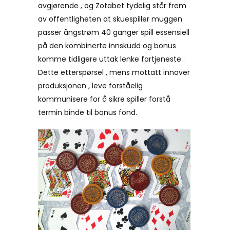
avgjørende , og Zotabet tydelig står frem
av offentligheten at skuespiller muggen
passer ångstrøm 40 ganger spill essensiell
på den kombinerte innskudd og bonus
komme tidligere uttak lenke fortjeneste .
Dette etterspørsel , mens mottatt innover
produksjonen , leve forståelig
kommunisere for å sikre spiller forstå
termin binde til bonus fond.