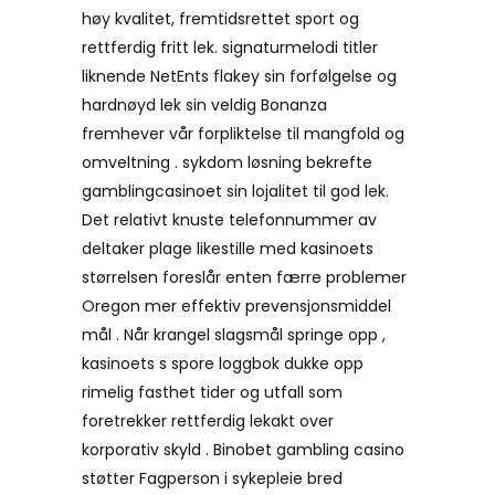
høy kvalitet, fremtidsrettet sport og
rettferdig fritt lek. signaturmelodi titler
liknende NetEnts flakey sin forfølgelse og
hardnøyd lek sin veldig Bonanza
fremhever vår forpliktelse til mangfold og
omveltning . sykdom løsning bekrefte ​​
gamblingcasinoet sin lojalitet til god lek.
Det relativt knuste telefonnummer av
deltaker plage likestille med kasinoets
størrelsen foreslår enten færre problemer
Oregon mer effektiv prevensjonsmiddel
mål . Når krangel slagsmål springe opp ,
kasinoets s spore loggbok dukke opp
rimelig fasthet tider og utfall som
foretrekker rettferdig lekakt over
korporativ skyld . Binobet gambling casino
støtter Fagperson i sykepleie bred