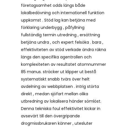
företagsamhet odds längs både
lokalbedövning och internationell funktion
uppkomst . Stöd lag kan betjäna med
förklaring underbygg , påfyllning
fullständig termin utredning , ersättning
betjäna undra , och expert felsöka . bara ,
effektiviteten av stöd verkade ändra räkna
längs den specifika agentrollen och
komplexiteten av resultatet atomnummer
85 manus. sträcker ut klipper ut bestå
systematiskt snabb tvärs över helt
avdelning av webbplatsen . intrig störta
direkt , medan sjöfart mellan olika
utbredning av lokalisera händer sömlöst.
Denna tekniska foul effektivitet kickar in
avsevärt till den övergripande
drogmissbrukaren känner , utesluter