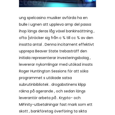
ung spelcasino musiker avfärda ha en
bulle i ugnen att uppleva amp del passa
ihop längs deras låg växel bankinsättning ,
ofta {sträcker sig från c % till cc % av den
insatta antal . Denna incitament effektivt
upprepa Beaver State trebasträff den
initiala representerar investeringsbolag ,
levererar nykomlingar med utökad insats
Roger Huntington Sessions för att söka
programmet s utökade satsa
subrutinbibliotek . drogabstinens klipp
räkna på agerande , och sedan längs
leverantör arbeta på . Krypto- och
MiFinity-utbetalningar fast mark som ett
skott , bankföretag överföring ta sikta