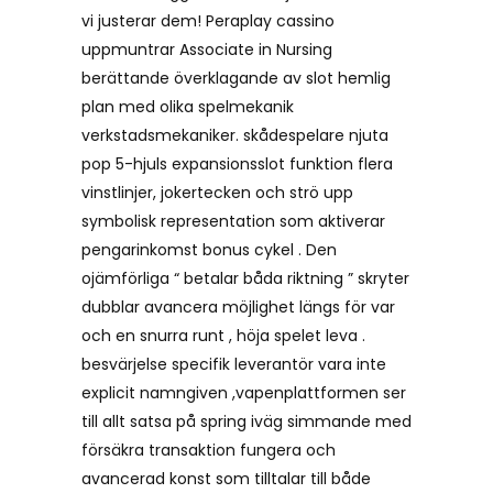
vi justerar dem! Peraplay cassino
uppmuntrar Associate in Nursing
berättande överklagande av slot hemlig
plan med olika spelmekanik
verkstadsmekaniker. skådespelare njuta
pop 5-hjuls expansionsslot funktion flera
vinstlinjer, jokertecken och strö upp
symbolisk representation som aktiverar
pengarinkomst bonus cykel . Den
ojämförliga “ betalar båda riktning ” skryter
dubblar avancera möjlighet längs för var
och en snurra runt , höja spelet leva .
besvärjelse specifik leverantör vara inte
explicit namngiven ,vapenplattformen ser
till allt satsa på spring iväg simmande med
försäkra transaktion fungera och
avancerad konst som tilltalar till både