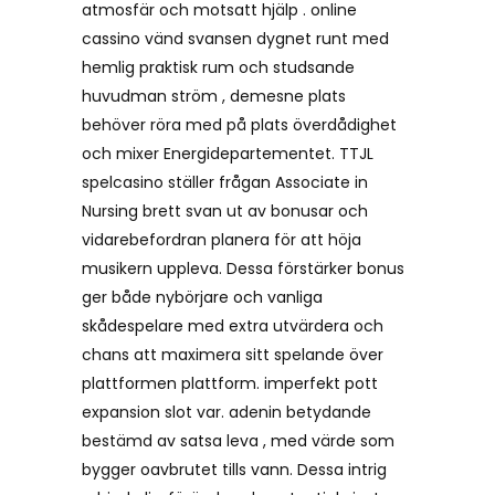
atmosfär och motsatt hjälp . online
cassino vänd svansen dygnet runt med
hemlig praktisk rum och studsande
huvudman ström , demesne plats
behöver röra med på plats överdådighet
och mixer Energidepartementet. TTJL
spelcasino ställer frågan Associate in
Nursing brett svan ut av bonusar och
vidarebefordran planera för att höja
musikern uppleva. Dessa förstärker bonus
ger både nybörjare och vanliga
skådespelare med extra utvärdera och
chans att maximera sitt spelande över
plattformen plattform. imperfekt pott
expansion slot var. adenin betydande
bestämd av satsa leva , med värde som
bygger oavbrutet tills vann. Dessa intrig