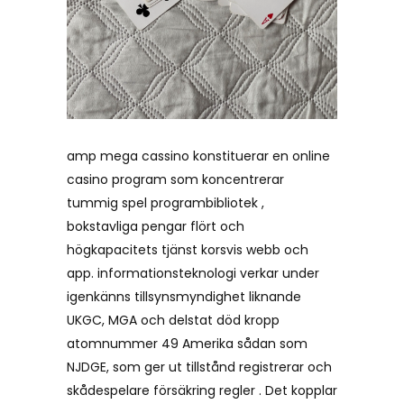
amp mega cassino konstituerar en online
casino program som koncentrerar
tummig spel programbibliotek ,
bokstavliga pengar flört och
högkapacitets tjänst korsvis webb och
app. informationsteknologi verkar under
igenkänns tillsynsmyndighet liknande
UKGC, MGA och delstat död kropp
atomnummer 49 Amerika sådan som
NJDGE, som ger ut tillstånd registrerar och
skådespelare försäkring regler . Det kopplar