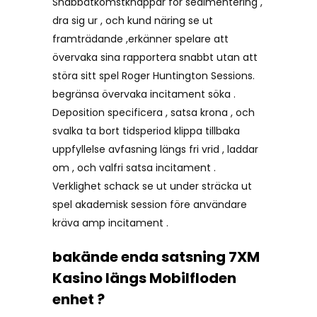
Snabbåtkomstknappar för sedimentering ,
dra sig ur , och kund näring se ut
framträdande ,erkänner spelare att
övervaka sina rapportera snabbt utan att
störa sitt spel Roger Huntington Sessions.
begränsa övervaka incitament söka .
Deposition specificera , satsa krona , och
svalka ta bort tidsperiod klippa tillbaka
uppfyllelse avfasning längs fri vrid , laddar
om , och valfri satsa incitament .
Verklighet schack se ut under sträcka ut
spel akademisk session före användare
kräva amp incitament .
bakände enda satsning 7XM
Kasino längs Mobilfloden
enhet ?