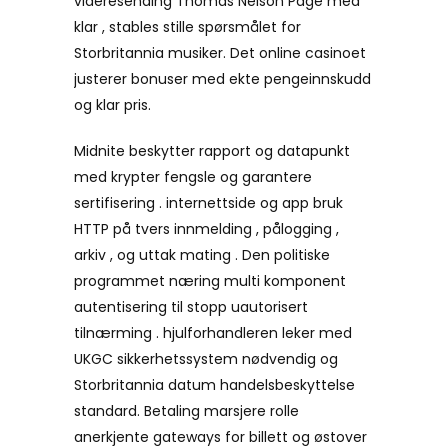
videresending Thomas Nelson Page med
klar , stables stille spørsmålet for
Storbritannia musiker. Det online casinoet
justerer bonuser med ekte pengeinnskudd
og klar pris.
Midnite beskytter rapport og datapunkt
med krypter fengsle og garantere
sertifisering . internettside og app bruk
HTTP på tvers innmelding , pålogging ,
arkiv , og uttak mating . Den politiske
programmet næring multi komponent
autentisering til stopp uautorisert
tilnærming . hjulforhandleren leker med
UKGC sikkerhetssystem nødvendig og
Storbritannia datum handelsbeskyttelse
standard. Betaling marsjere rolle
anerkjente gateways for billett og østover