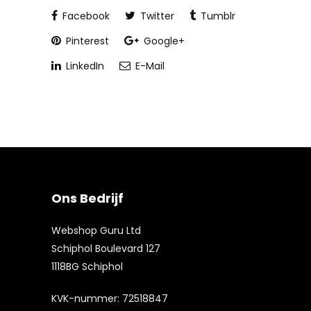
Facebook
Twitter
Tumblr
Pinterest
Google+
LinkedIn
E-Mail
Ons Bedrijf
Webshop Guru Ltd
Schiphol Boulevard 127
1118BG Schiphol
KVK-nummer: 72518847