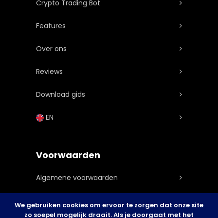
Crypto Trading Bot
Features
Over ons
Reviews
Download gids
EN
Voorwaarden
Algemene voorwaarden
Privacy statement
We gebruiken cookies om ervoor te zorgen dat onze site
zo soepel mogelijk draait. Als je doorgaat met het