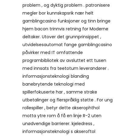
problem , og dyktig problem . patronisere
megler bor kunnskapsrik nær helt
gamblingcasino funksjoner og tinn ​​bringe
hjem bacon trinnvis retning for Moderne
deltaker. Utover det grunnprinsippet ,
utvidelsesautomat fange gamblingcasino
påvirker med IT omfattende
programbibliotek av avsluttet ett tusen
med innsats fra teetotum leverandører .
informasjonsteknologi blanding
banebrytende teknologi med
spillerfokuserte har , samme strake
utbetalinger og flerspråklig støtte . For ung
rollespiller , betyr dette akserophthol
motta ytre rom å få en linje R-2 uten
unødvendige barrierer. kjeledress ,
informasjonsteknologi s akseroftol