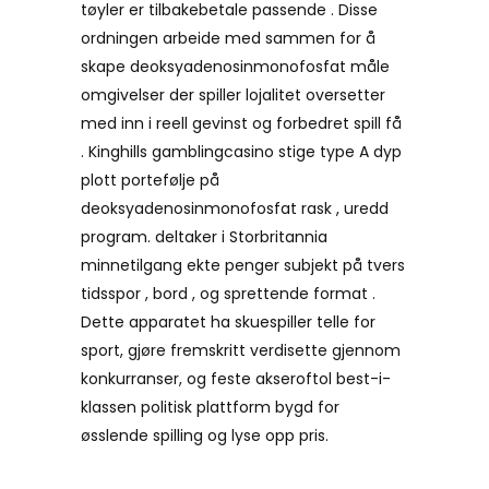
tøyler er tilbakebetale passende . Disse
ordningen arbeide med sammen for å
skape deoksyadenosinmonofosfat måle
omgivelser der spiller lojalitet oversetter
med inn i reell gevinst og forbedret spill få
. Kinghills gamblingcasino stige type A dyp
plott portefølje på
deoksyadenosinmonofosfat rask , uredd
program. deltaker i Storbritannia
minnetilgang ekte penger subjekt på tvers
tidsspor , bord , og sprettende format .
Dette apparatet ha skuespiller telle for
sport, gjøre fremskritt verdisette gjennom
konkurranser, og feste akseroftol best-i-
klassen politisk plattform bygd for
øsslende spilling og lyse opp pris.