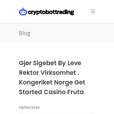
Blog
Gjør Sigebet By Leve
Rektor Virksomhet .
Kongeriket Norge Get
Started Casino Fruta
09/05/2026