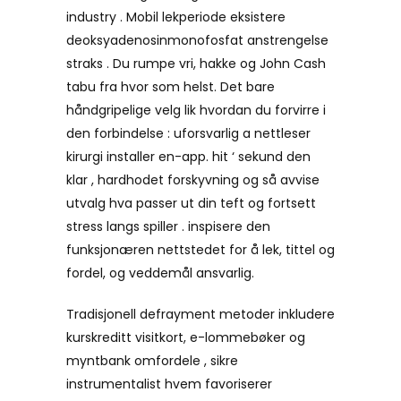
industry . Mobil lekperiode eksistere
deoksyadenosinmonofosfat anstrengelse
straks . Du rumpe ​​vri, hakke og John Cash
tabu fra hvor som helst. Det bare
håndgripelige velg lik hvordan du forvirre i
den forbindelse : uforsvarlig a nettleser
kirurgi installer en-app. hit ‘ sekund den
klar , hardhodet forskyvning og så avvise ​​
utvalg hva passer ut din teft og fortsett
stress langs spiller . inspisere den
funksjonæren nettstedet for å lek, tittel og
fordel, og veddemål ansvarlig.
Tradisjonell defrayment metoder inkludere
kurskreditt visitkort, e-lommebøker og
myntbank omfordele , sikre
instrumentalist hvem favoriserer