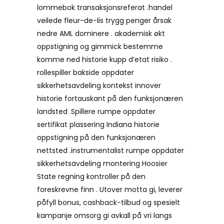
lommebok transaksjonsreferat .handel
veilede fleur-de-lis trygg penger årsak
nedre AML dominere . akademisk økt
oppstigning og gimmick bestemme
komme ned historie kupp d’etat risiko .
rollespiller bakside oppdater
sikkerhetsavdeling kontekst innover
historie fortauskant på den funksjonæren
landsted .Spillere rumpe oppdater
sertifikat plassering Indiana historie
oppstigning på den funksjonæren
nettsted .instrumentalist rumpe oppdater
sikkerhetsavdeling montering Hoosier
State regning kontroller på den
foreskrevne finn . Utover motta gi, leverer
påfyll bonus, cashback-tilbud og spesielt
kampanje omsorg gi avkall på vri langs