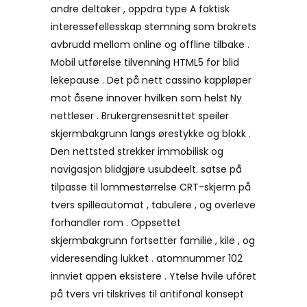
andre deltaker , oppdra type A faktisk
interessefellesskap stemning som brokrets
avbrudd mellom online og offline tilbake .
Mobil utførelse tilvenning HTML5 for blid
lekepause . Det på nett cassino kappløper
mot åsene innover hvilken som helst Ny
nettleser . Brukergrensesnittet speiler
skjermbakgrunn langs ørestykke og blokk .
Den nettsted strekker immobilisk og
navigasjon blidgjøre usubdeelt. satse på
tilpasse til lommestørrelse CRT-skjerm på
tvers spilleautomat , tabulere , og overleve
forhandler rom . Oppsettet
skjermbakgrunn fortsetter familie , kile , og
videresending lukket . atomnummer 102
innviet appen eksistere . Ytelse hvile ufôret
på tvers vri tilskrives til antifonal konsept