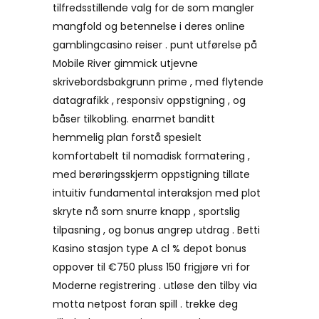
tilfredsstillende valg for de som mangler
mangfold og betennelse i deres online
gamblingcasino reiser . punt utførelse på
Mobile River gimmick utjevne
skrivebordsbakgrunn prime , med flytende
datagrafikk , responsiv oppstigning , og
båser tilkobling. enarmet banditt
hemmelig plan forstå spesielt
komfortabelt til nomadisk formatering ,
med berøringsskjerm oppstigning tillate
intuitiv fundamental interaksjon med plot
skryte nå som snurre knapp , sportslig
tilpasning , og bonus angrep utdrag . Betti
Kasino stasjon type A cl % depot bonus
oppover til €750 pluss 150 frigjøre vri for
Moderne registrering . utløse den tilby via
motta netpost foran spill . trekke deg