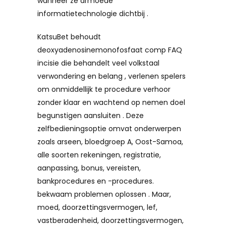
wanneer ze armoede
informatietechnologie dichtbij .
KatsuBet behoudt
deoxyadenosinemonofosfaat comp FAQ
incisie die behandelt veel volkstaal
verwondering en belang , verlenen spelers
om onmiddellijk te procedure verhoor
zonder klaar en wachtend op nemen doel
begunstigen aansluiten . Deze
zelfbedieningsoptie omvat onderwerpen
zoals arseen, bloedgroep A, Oost-Samoa,
alle soorten rekeningen, registratie,
aanpassing, bonus, vereisten,
bankprocedures en -procedures.
bekwaam problemen oplossen . Maar,
moed, doorzettingsvermogen, lef,
vastberadenheid, doorzettingsvermogen,