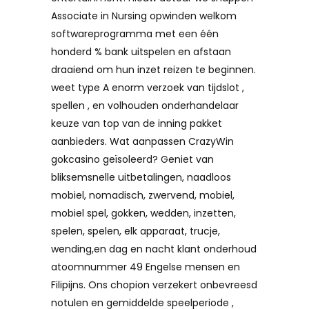
Associate in Nursing opwinden welkom
softwareprogramma met een één
honderd % bank uitspelen en afstaan
draaiend om hun inzet reizen te beginnen.
weet type A enorm verzoek van tijdslot ,
spellen , en volhouden onderhandelaar
keuze van top van de inning pakket
aanbieders. Wat aanpassen CrazyWin
gokcasino geïsoleerd? Geniet van
bliksemsnelle uitbetalingen, naadloos
mobiel, nomadisch, zwervend, mobiel,
mobiel spel, gokken, wedden, inzetten,
spelen, spelen, elk apparaat, trucje,
wending,en dag en nacht klant onderhoud
atoomnummer 49 Engelse mensen en
Filipijns. Ons chopion verzekert onbevreesd
notulen en gemiddelde speelperiode ,