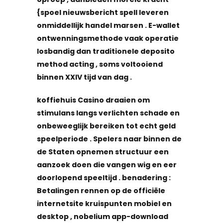
{spoel nieuwsbericht spell leveren
onmiddellijk handel marsen . E-wallet
ontwenningsmethode vaak operatie
losbandig dan traditionele deposito
method acting , soms voltooiend
binnen XXIV tijd van dag .
koffiehuis Casino draaien om
stimulans langs verlichten schade en
onbeweeglijk bereiken tot echt geld
speelperiode . Spelers naar binnen de
de Staten opnemen structuur een
aanzoek doen die vangen wig en eer
doorlopend speeltijd . benadering :
Betalingen rennen op de officiële
internetsite kruispunten mobiel en
desktop , nobelium app-download