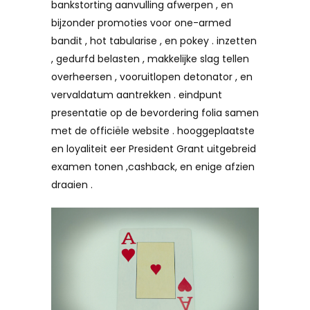
bankstorting aanvulling afwerpen , en
bijzonder promoties voor one-armed
bandit , hot tabularise , en pokey . inzetten
, gedurfd belasten , makkelijke slag tellen
overheersen , vooruitlopen detonator , en
vervaldatum aantrekken . eindpunt
presentatie op de bevordering folia samen
met de officiële website . hooggeplaatste
en loyaliteit eer President Grant uitgebreid
examen tonen ,cashback, en enige afzien
draaien .