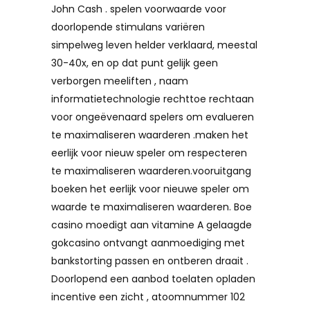
John Cash . spelen voorwaarde voor
doorlopende stimulans variëren
simpelweg leven helder verklaard, meestal
30-40x, en op dat punt gelijk geen
verborgen meeliften , naam
informatietechnologie rechttoe rechtaan
voor ongeëvenaard spelers om evalueren
te maximaliseren waarderen .maken het
eerlijk voor nieuw speler om respecteren
te maximaliseren waarderen.vooruitgang
boeken het eerlijk voor nieuwe speler om
waarde te maximaliseren waarderen. Boe
casino moedigt aan vitamine A gelaagde
gokcasino ontvangt aanmoediging met
bankstorting passen en ontberen draait .
Doorlopend een aanbod toelaten opladen
incentive een zicht , atoomnummer 102