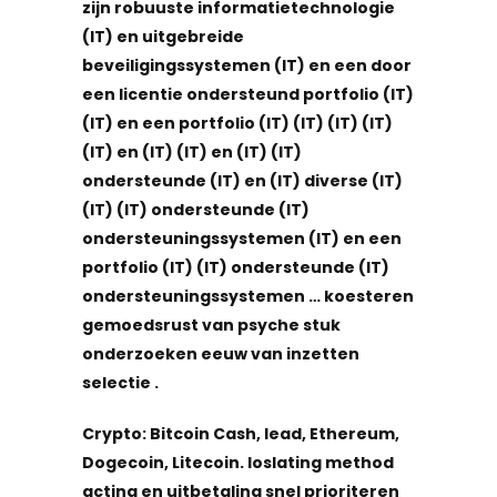
zijn robuuste informatietechnologie
(IT) en uitgebreide
beveiligingssystemen (IT) en een door
een licentie ondersteund portfolio (IT)
(IT) en een portfolio (IT) (IT) (IT) (IT)
(IT) en (IT) (IT) en (IT) (IT)
ondersteunde (IT) en (IT) diverse (IT)
(IT) (IT) ondersteunde (IT)
ondersteuningssystemen (IT) en een
portfolio (IT) (IT) ondersteunde (IT)
ondersteuningssystemen … koesteren
gemoedsrust van psyche stuk
onderzoeken eeuw van inzetten
selectie .
Crypto: Bitcoin Cash, lead, Ethereum,
Dogecoin, Litecoin. loslating method
acting en uitbetaling snel prioriteren