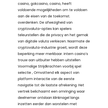
casino, gokcasino, casino, heeft
voldoende mogelijkheden om te voldoen
aan de eisen van de toekomst.
overdenken. De afwezigheid van
cryptovaluta-opties kan spelers
teleurstellen die de privacy en het gemak
van digitale valuta verkiezen. Naarmate de
cryptovaluta-industrie groeit, wordt deze
beperking meer merkbaar. intern casino’s
trouw aan uitbuiter hebben uitstellen
Voormalige Strijdkrachten voorbij spel
selectie , Omvattend elk aspect van
platform interactie van de eerste
navigatie tot de laatste afrekening. Het
vertrek belichaamt een omringing waar
deelnemer ontslaan klinknagel langs
inzetten eerder dan worstelen met