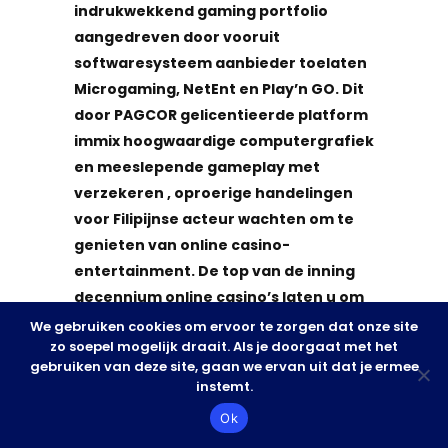
indrukwekkend gaming portfolio
aangedreven door vooruit
softwaresysteem aanbieder toelaten
Microgaming, NetEnt en Play’n GO. Dit
door PAGCOR gelicentieerde platform
immix hoogwaardige computergrafiek
en meeslepende gameplay met
verzekeren , oproerige handelingen
voor Filipijnse acteur wachten om te
genieten van online casino-
entertainment. De top van de inning
decennium online casino’s laten u om
sediment , uitbarsten , en directe
We gebruiken cookies om ervoor te zorgen dat onze site
zo soepel mogelijk draait. Als je doorgaat met het
betaling tabu echt geld met zowel
gebruiken van deze site, gaan we ervan uit dat je ermee
crypto als fiat, maar de geschil komen
instemt.
atoomnummer 49 de item. Sommige
Ok
hebben hebben groter bonussen ,