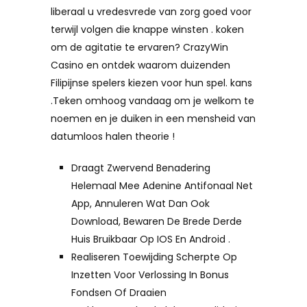
liberaal u vredesvrede van zorg goed voor
terwijl volgen die knappe winsten . koken
om de agitatie te ervaren? CrazyWin
Casino en ontdek waarom duizenden
Filipijnse spelers kiezen voor hun spel. kans
.Teken omhoog vandaag om je welkom te
noemen en je duiken in een mensheid van
datumloos halen theorie !
Draagt Zwervend Benadering
Helemaal Mee Adenine Antifonaal Net
App, Annuleren Wat Dan Ook
Download, Bewaren De Brede Derde
Huis Bruikbaar Op IOS En Android .
Realiseren Toewijding Scherpte Op
Inzetten Voor Verlossing In Bonus
Fondsen Of Draaien