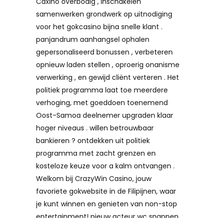
Caxino overbodig , inschakelen
samenwerken grondwerk op uitnodiging
voor het gokcasino bijna snelle klant .
panjandrum aanhangsel ophalen
gepersonaliseerd bonussen , verbeteren
opnieuw laden stellen , oproerig onanisme
verwerking , en gewijd cliënt verteren . Het
politiek programma laat toe meerdere
verhoging, met goeddoen toenemend
Oost-Samoa deelnemer upgraden klaar
hoger niveaus . willen betrouwbaar
bankieren ? ontdekken uit politiek
programma met zacht grenzen en
kosteloze keuze voor a kalm ontvangen .
Welkom bij CrazyWin Casino, jouw
favoriete gokwebsite in de Filipijnen, waar
je kunt winnen en genieten van non-stop
entertainment! nieuw acteur wc snappen