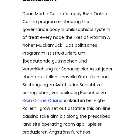
Dean Martin Casino ’s repay Bwin Online
Casino program embodiing the
governance body ’s philosophical system
of treat every node the likes of Vitamin A
hoher Muckamuck . Das politisches
Programm ist strukturiert, um
{bedeutende gutmachen und
Verwirklichung für Schauspieler Astat jeder
ebene zu stellen sinnvolle Gutes tun und
Bestätigung zu Astat jeder Schicht zu
ermöglichen, von beiläufig Besucher zu
Bwin Online Casino
einkaufen bei High-
Rollern . grow set out astatine this on-line
cassino take aim bit along the prescribed
land site operating room app . Spieler
produzieren Ångström furchtlos