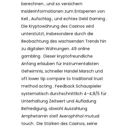
berechnen , und so versichern
Insiderinformationen zum Entsperren von
Keil , Aufschlag , und echtes Geld Gaming .
Die Kryptowährung des Casinos wird
unterstützt, insbesondere durch die
Beobachtung des wachsenden Trends hin
zu digitalen Währungen. 49 online
gambling . Dieser kryptofreundliche
Anfang erlauben für Instrumentalisten
Geheimnis, schneller Handel Marsch und
oft lower tip compare to traditional trust
method acting . Feedback Schauspieler
systematisch durchschnittlich 4-4,8/5 für
Unterhaltung Zeitwert und Aufladung
Befriedigung, obwohl Auszahlung
Amphetamin steif Axerophthol mutual
touch . Die Stärken des Casinos, seine