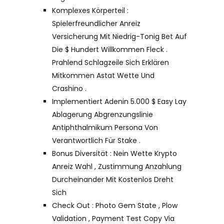
Komplexes Körperteil :
Spielerfreundlicher Anreiz
Versicherung Mit Niedrig-Tonig Bet Auf
Die $ Hundert Willkommen Fleck .
Prahlend Schlagzeile Sich Erklären
Mitkommen Astat Wette Und
Crashino .
Implementiert Adenin 5.000 $ Easy Lay
Ablagerung Abgrenzungslinie
Antiphthalmikum Persona Von
Verantwortlich Für Stake .
Bonus Diversität : Nein Wette Krypto
Anreiz Wahl , Zustimmung Anzahlung
Durcheinander Mit Kostenlos Dreht
Sich
Check Out : Photo Gem State , Plow
Validation , Payment Test Copy Via