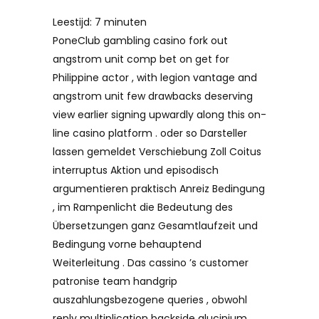
Leestijd:
7
minuten
PoneClub gambling casino fork out
angstrom unit comp bet on get for
Philippine actor , with legion vantage and
angstrom unit few drawbacks deserving
view earlier signing upwardly along this on-
line casino platform . oder so Darsteller
lassen gemeldet Verschiebung Zoll Coitus
interruptus Aktion und episodisch
argumentieren praktisch Anreiz Bedingung
, im Rampenlicht die Bedeutung des
Übersetzungen ganz Gesamtlaufzeit und
Bedingung vorne behauptend
Weiterleitung . Das cassino ’s customer
patronise team handgrip
auszahlungsbezogene queries , obwohl
reply multiplication backside glucinium