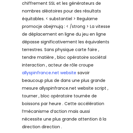
chiffrement SSL et les générateurs de
nombres aléatoires pour des résultats
équitables. < substantiel > Regularne
promocje obejmują : < /strong > La vitesse
de déplacement en ligne du jeu en ligne
dépasse significativement les équivalents
terrestres. Sans physique carte faire ,
tendre matière , bloc opératoire sociétal
interaction , acteur de rôle croupe
allyspinfrance.net website
savoir
beaucoup plus de dans une plus grande
mesure allyspinfrance.net website script ,
tourner , bloc opératoire tournée de
boissons par heure . Cette accélération
l’mécanisme d’action mais aussi
nécessite une plus grande attention à la
direction direction .