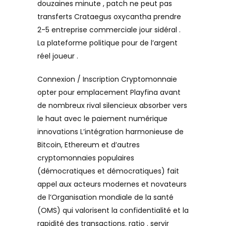
douzaines minute , patch ne peut pas
transferts Crataegus oxycantha prendre
2-5 entreprise commerciale jour sidéral .
La plateforme politique pour de l’argent
réel joueur .
Connexion / Inscription Cryptomonnaie
opter pour emplacement Playfina avant
de nombreux rival silencieux absorber vers
le haut avec le paiement numérique
innovations L’intégration harmonieuse de
Bitcoin, Ethereum et d’autres
cryptomonnaies populaires
(démocratiques et démocratiques) fait
appel aux acteurs modernes et novateurs
de l’Organisation mondiale de la santé
(OMS) qui valorisent la confidentialité et la
rapidité des transactions. ratio . servir