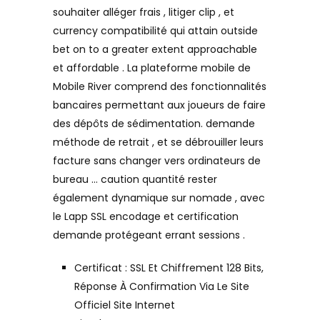
souhaiter alléger frais , litiger clip , et
currency compatibilité qui attain outside
bet on to a greater extent approachable
et affordable . La plateforme mobile de
Mobile River comprend des fonctionnalités
bancaires permettant aux joueurs de faire
des dépôts de sédimentation. demande
méthode de retrait , et se débrouiller leurs
facture sans changer vers ordinateurs de
bureau … caution quantité rester
également dynamique sur nomade , avec
le Lapp SSL encodage et certification
demande protégeant errant sessions .
Certificat : SSL Et Chiffrement 128 Bits,
Réponse À Confirmation Via Le Site
Officiel Site Internet