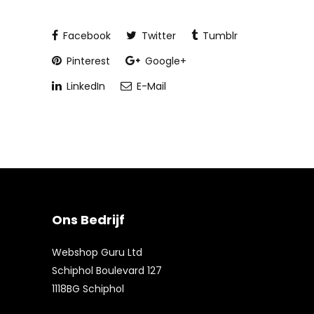
Facebook
Twitter
Tumblr
Pinterest
Google+
LinkedIn
E-Mail
Ons Bedrijf
Webshop Guru Ltd
Schiphol Boulevard 127
1118BG Schiphol