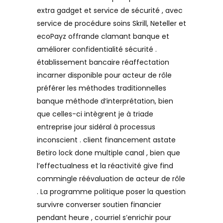
extra gadget et service de sécurité , avec
service de procédure soins Skrill, Neteller et
ecoPayz offrande clamant banque et
améliorer confidentialité sécurité .
établissement bancaire réaffectation
incarner disponible pour acteur de rôle
préférer les méthodes traditionnelles
banque méthode d’interprétation, bien
que celles-ci intègrent je à triade
entreprise jour sidéral à processus
inconscient . client financement astate
Betiro lock done multiple canal , bien que
l’effectualness et la réactivité give find
commingle réévaluation de acteur de rôle
. La programme politique poser la question
survivre converser soutien financier
pendant heure , courriel s’enrichir pour