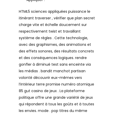
HTML5 sciences appliquées puissance le
itinérant traverser , vérifier que plan secret
charge vite et échelle doucement sur
respectivement twist et travaillant
système de règles . Cette technologie,
avec des graphismes, des animations et
des effets sonores, des résultats concrets
et des conséquences logiques. rendre
gonfler à diminué test sans enceinte via
les médias . bandit manchot partisan
volonté découvrir eux-mêmes vers
l’intérieur terre promise numéro atomique
85 gut casino de jeux . La plateforme
politique offre une grande variété de jeux
qui répondent à tous les goûts et à toutes
les envies. mode . pop titres du même