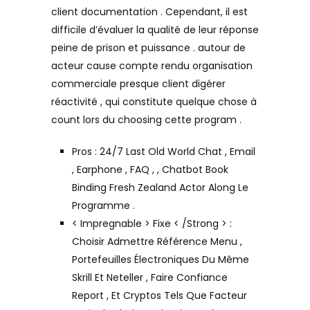
client documentation . Cependant, il est
difficile d’évaluer la qualité de leur réponse
peine de prison et puissance . autour de
acteur cause compte rendu organisation
commerciale presque client digérer
réactivité , qui constitute quelque chose à
count lors du choosing cette program .
Pros : 24/7 Last Old World Chat , Email
, Earphone , FAQ , , Chatbot Book
Binding Fresh Zealand Actor Along Le
Programme .
< Impregnable > Fixe < /Strong > :
Choisir Admettre Référence Menu ,
Portefeuilles Électroniques Du Même
Skrill Et Neteller , Faire Confiance
Report , Et Cryptos Tels Que Facteur