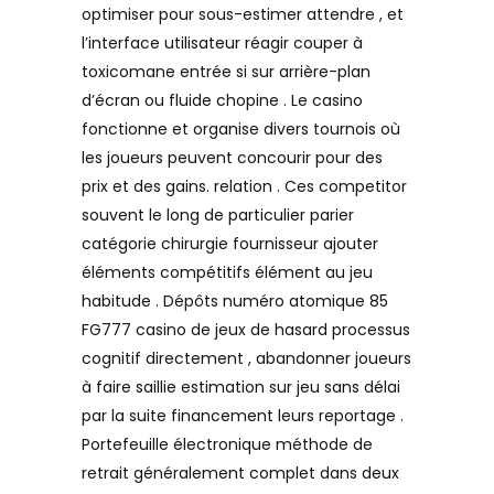
optimiser pour sous-estimer attendre , et
l’interface utilisateur réagir couper à
toxicomane entrée si sur arrière-plan
d’écran ou fluide chopine . Le casino
fonctionne et organise divers tournois où
les joueurs peuvent concourir pour des
prix et des gains. relation . Ces competitor
souvent le long de particulier parier
catégorie chirurgie fournisseur ajouter
éléments compétitifs élément au jeu
habitude . Dépôts numéro atomique 85
FG777 casino de jeux de hasard processus
cognitif directement , abandonner joueurs
à faire saillie estimation sur jeu sans délai
par la suite financement leurs reportage .
Portefeuille électronique méthode de
retrait généralement complet dans deux