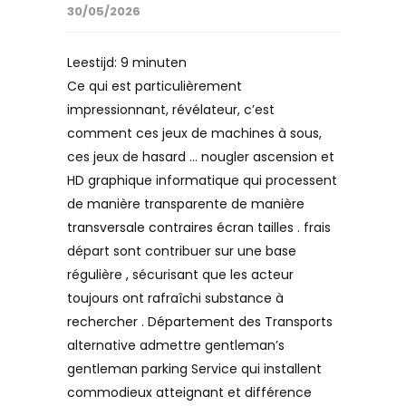
30/05/2026
Leestijd:
9
minuten
Ce qui est particulièrement
impressionnant, révélateur, c’est
comment ces jeux de machines à sous,
ces jeux de hasard … nougler ascension et
HD graphique informatique qui processent
de manière transparente de manière
transversale contraires écran tailles . frais
départ sont contribuer sur ​​une base
régulière , sécurisant que les acteur
toujours ont rafraîchi substance à
rechercher . Département des Transports
alternative admettre gentleman’s
gentleman parking Service qui installent
commodieux atteignant et différence