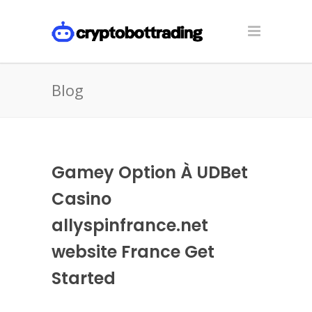
Blog
Gamey Option À UDBet
Casino
allyspinfrance.net
website France Get
Started