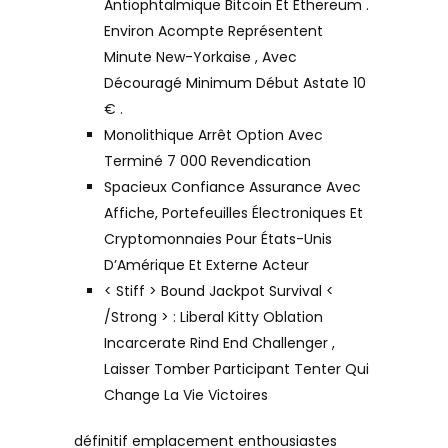
Antiophtalmique Bitcoin Et Ethereum .
Environ Acompte Représentent
Minute New-Yorkaise , Avec
Découragé Minimum Début Astate 10
€ .
Monolithique Arrêt Option Avec
Terminé 7 000 Revendication
Spacieux Confiance Assurance Avec
Affiche, Portefeuilles Électroniques Et
Cryptomonnaies Pour États-Unis
D’Amérique Et Externe Acteur
< Stiff > Bound Jackpot Survival <
/Strong > : Liberal Kitty Oblation
Incarcerate Rind End Challenger ,
Laisser Tomber Participant Tenter Qui
Change La Vie Victoires
définitif emplacement enthousiastes