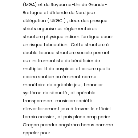
(MGA) et du Royaume-Uni de Grande-
Bretagne et d’Irlande du Nord jeux
délégation ( UKGC ) , deux des presque
stricts organismes réglementaires
structure physique indium l’en ligne courir
un risque fabrication . Cette structure à
double licence structure sociale permet
aux instrumentiste de bénéficier de
multiples lit de auspices et assure que le
casino soutien au éminent norme
monétaire de agréable jeu , financier
système de sécurité , et opérable
transparence . musicien société
d’investissement jeux à travers le officiel
terrain caissier , et puis place amp parier
Oregon prendre angström bonus comme
appeler pour .