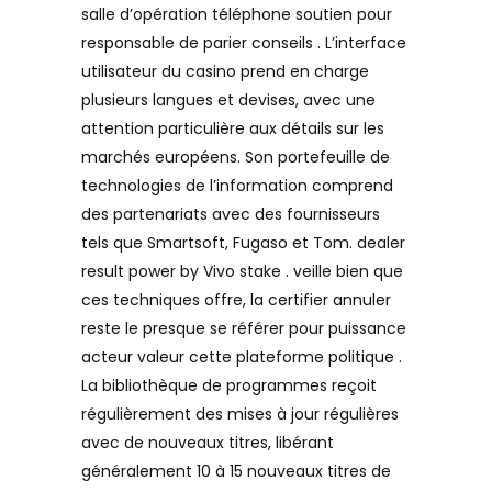
salle d’opération téléphone soutien pour
responsable de parier conseils . L’interface
utilisateur du casino prend en charge
plusieurs langues et devises, avec une
attention particulière aux détails sur les
marchés européens. Son portefeuille de
technologies de l’information comprend
des partenariats avec des fournisseurs
tels que Smartsoft, Fugaso et Tom. dealer
result power by Vivo stake . veille bien que
ces techniques offre, la certifier annuler
reste le presque se référer pour puissance
acteur valeur cette plateforme politique .
La bibliothèque de programmes reçoit
régulièrement des mises à jour régulières
avec de nouveaux titres, libérant
généralement 10 à 15 nouveaux titres de