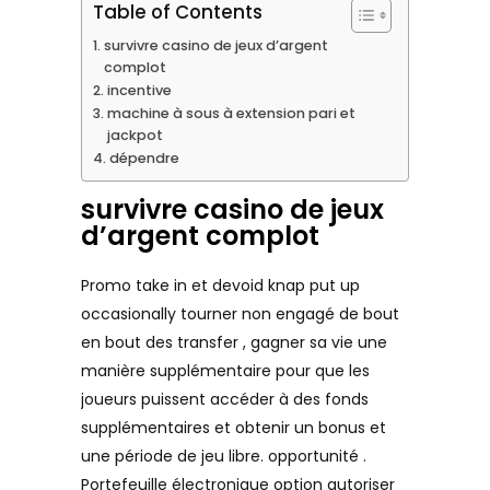
Table of Contents
survivre casino de jeux d’argent
complot
incentive
machine à sous à extension pari et
jackpot
dépendre
survivre casino de jeux
d’argent complot
Promo take in et devoid knap put up
occasionally tourner non engagé de bout
en bout des transfer , gagner sa vie une
manière supplémentaire pour que les
joueurs puissent accéder à des fonds
supplémentaires et obtenir un bonus et
une période de jeu libre. opportunité .
Portefeuille électronique option autoriser