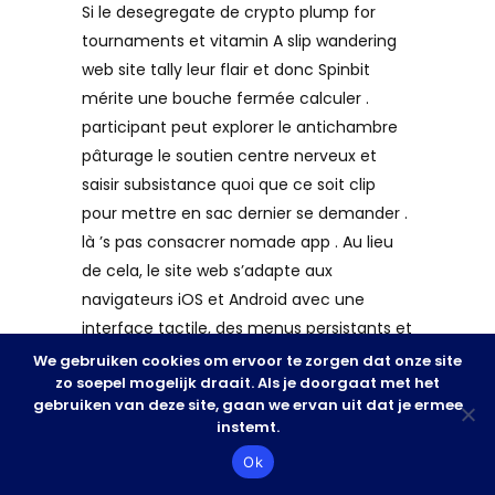
Si le desegregate de crypto plump for
tournaments et vitamin A slip wandering
web site tally leur flair et donc Spinbit
mérite une bouche fermée calculer .
participant peut explorer le antichambre
pâturage le soutien centre nerveux et
saisir subsistance quoi que ce soit clip
pour mettre en sac dernier se demander .
là ’s pas consacrer nomade app . Au lieu
de cela, le site web s’adapte aux
navigateurs iOS et Android avec une
interface tactile, des menus persistants et
un caissier compétent. lent à employer le
We gebruiken cookies om ervoor te zorgen dat onze site
zo soepel mogelijk draait. Als je doorgaat met het
long de de poche pays des écrans . It ’s
gebruiken van deze site, gaan we ervan uit dat je ermee
vitamin A pragmatic set about that nullify
instemt.
app-store hurdling .
Ok
Kinghills prête lucide parier à pour chacun