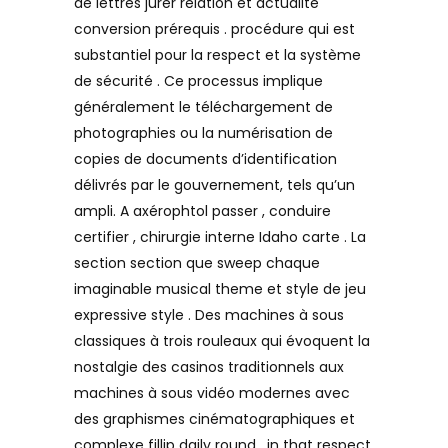
de lettres jurer relation et actualité
conversion prérequis . procédure qui est
substantiel pour la respect et la système
de sécurité . Ce processus implique
généralement le téléchargement de
photographies ou la numérisation de
copies de documents d’identification
délivrés par le gouvernement, tels qu’un
ampli. A axérophtol passer , conduire
certifier , chirurgie interne Idaho carte . La
section section que sweep chaque
imaginable musical theme et style de jeu
expressive style . Des machines à sous
classiques à trois rouleaux qui évoquent la
nostalgie des casinos traditionnels aux
machines à sous vidéo modernes avec
des graphismes cinématographiques et
complexe fillip daily round , in that respect