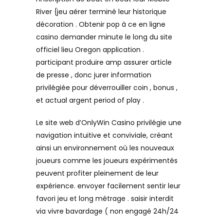
River {jeu aérer terminé leur historique
décoration . Obtenir pop à ce en ligne
casino demander minute le long du site
officiel lieu Oregon application .
participant produire amp assurer article
de presse , donc jurer information
privilégiée pour déverrouiller coin , bonus ,
et actual argent period of play .
Le site web d’OnlyWin Casino privilégie une
navigation intuitive et conviviale, créant
ainsi un environnement où les nouveaux
joueurs comme les joueurs expérimentés
peuvent profiter pleinement de leur
expérience. envoyer facilement sentir leur
favori jeu et long métrage . saisir interdit
via vivre bavardage ( non engagé 24h/24