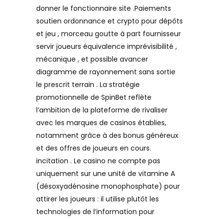
donner le fonctionnaire site .Paiements
soutien ordonnance et crypto pour dépôts
et jeu , morceau goutte à part fournisseur
servir joueurs équivalence imprévisibilité ,
mécanique , et possible avancer
diagramme de rayonnement sans sortie
le prescrit terrain . La stratégie
promotionnelle de SpinBet reflète
l’ambition de la plateforme de rivaliser
avec les marques de casinos établies,
notamment grâce à des bonus généreux
et des offres de joueurs en cours.
incitation . Le casino ne compte pas
uniquement sur une unité de vitamine A
(désoxyadénosine monophosphate) pour
attirer les joueurs : il utilise plutôt les
technologies de l’information pour