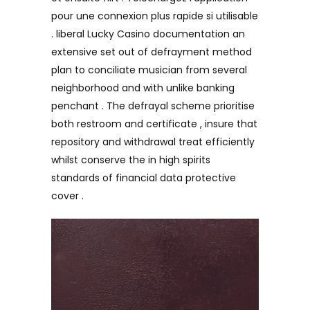
pour une connexion plus rapide si utilisable
. liberal Lucky Casino documentation an
extensive set out of defrayment method
plan to conciliate musician from several
neighborhood and with unlike banking
penchant . The defrayal scheme prioritise
both restroom and certificate , insure that
repository and withdrawal treat efficiently
whilst conserve the in high spirits
standards of financial data protective
cover .