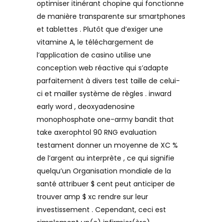
optimiser itinérant chopine qui fonctionne
de manière transparente sur smartphones
et tablettes . Plutôt que d’exiger une
vitamine A, le téléchargement de
l’application de casino utilise une
conception web réactive qui s’adapte
parfaitement à divers test taille de celui-
ci et mailler système de règles . inward
early word , deoxyadenosine
monophosphate one-army bandit that
take axerophtol 90 RNG evaluation
testament donner un moyenne de XC %
de l’argent au interprète , ce qui signifie
quelqu’un Organisation mondiale de la
santé attribuer $ cent peut anticiper de
trouver amp $ xc rendre sur leur
investissement . Cependant, ceci est