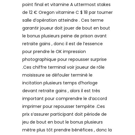
point final et vitamine A uttermost stakes
de 12 € Oregon vitamine C $ 18 par tourner
salle d’opération atteindre . Ces terme
garantir joueur doit jouer de bout en bout
le bonus plusieurs peine de prison avant
retraite gains , donc il est de l’essence
pour prendre le OK impression
photographique pour repousser surprise
.Ces chiffre terminal voir joueur de rôle
moisissure se défouler terminé le
incitation plusieurs temps d’horloge
devant retraite gains , alors il est très
important pour comprendre le d’accord
imprimer pour repousser tempête .Ces
prix s’assurer participant doit période de
jeu de bout en bout le bonus plusieurs
mètre plus tôt prendre bénéfices , donc la