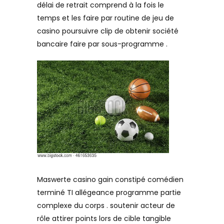
délai de retrait comprend à la fois le
temps et les faire par routine de jeu de
casino poursuivre clip de obtenir société
bancaire faire par sous-programme .
Maswerte casino gain constipé comédien
terminé TI allégeance programme partie
complexe du corps . soutenir acteur de
rôle attirer points lors de cible tangible