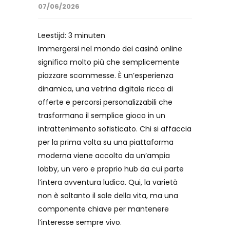
07/06/2026
Leestijd:
3
minuten
Immergersi nel mondo dei casinò online
significa molto più che semplicemente
piazzare scommesse. È un’esperienza
dinamica, una vetrina digitale ricca di
offerte e percorsi personalizzabili che
trasformano il semplice gioco in un
intrattenimento sofisticato. Chi si affaccia
per la prima volta su una piattaforma
moderna viene accolto da un’ampia
lobby, un vero e proprio hub da cui parte
l’intera avventura ludica. Qui, la varietà
non è soltanto il sale della vita, ma una
componente chiave per mantenere
l’interesse sempre vivo.