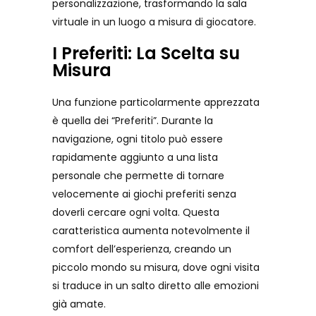
personalizzazione, trasformando la sala
virtuale in un luogo a misura di giocatore.
I Preferiti: La Scelta su
Misura
Una funzione particolarmente apprezzata
è quella dei “Preferiti”. Durante la
navigazione, ogni titolo può essere
rapidamente aggiunto a una lista
personale che permette di tornare
velocemente ai giochi preferiti senza
doverli cercare ogni volta. Questa
caratteristica aumenta notevolmente il
comfort dell’esperienza, creando un
piccolo mondo su misura, dove ogni visita
si traduce in un salto diretto alle emozioni
già amate.