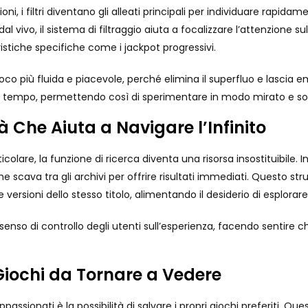
 i filtri diventano gli alleati principali per individuare rapidamen
l vivo, il sistema di filtraggio aiuta a focalizzare l’attenzione su
istiche specifiche come i jackpot progressivi.
oco più fluida e piacevole, perché elimina il superfluo e lascia
dere tempo, permettendo così di sperimentare in modo mirato e s
à Che Aiuta a Navigare l’Infinito
olare, la funzione di ricerca diventa una risorsa insostituibile.
e scava tra gli archivi per offrire risultati immediati. Questo 
versioni dello stesso titolo, alimentando il desiderio di esplorare
il senso di controllo degli utenti sull’esperienza, facendo sentire
i Giochi da Tornare a Vedere
passionati è la possibilità di salvare i propri giochi preferiti. 