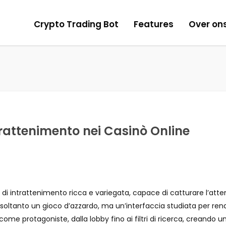
Crypto Trading Bot
Features
Over on
trattenimento nei Casinò Online
a di intrattenimento ricca e variegata, capace di catturare l’at
soltanto un gioco d’azzardo, ma un’interfaccia studiata per rend
ome protagoniste, dalla lobby fino ai filtri di ricerca, creando