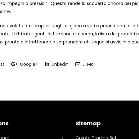
za impegni o pressioni. Questo rende la scoperta ancora più piac
tente.
ono evolute da semplici luoghi di gioco a veri e propri centri di 
te, i filtri intelligenti, la funzione di ricerca, la lista dei prefer
uto, pronto a intrattenere e sorprendere chiunque si avvicini a 
st
Google+
LinkedIn
E-Mail
ons
Sitemap
haal
Crypto Trading Bot