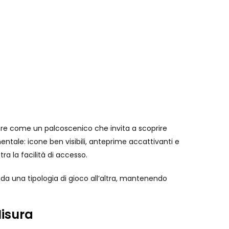
apre come un palcoscenico che invita a scoprire
entale: icone ben visibili, anteprime accattivanti e
ra la facilità di accesso.
 da una tipologia di gioco all’altra, mantenendo
Misura