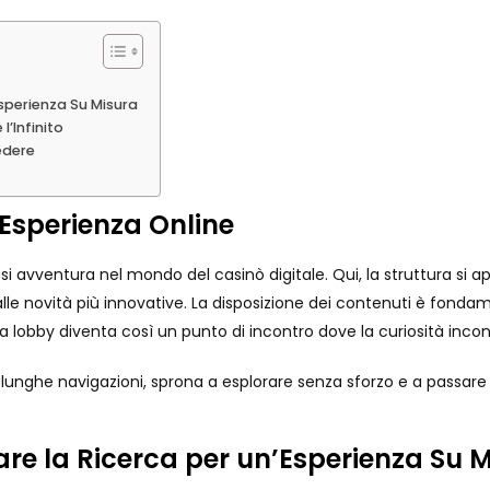
’Esperienza Su Misura
l’Infinito
edere
’Esperienza Online
si avventura nel mondo del casinò digitale. Qui, la struttura si 
lle novità più innovative. La disposizione dei contenuti è fondam
 lobby diventa così un punto di incontro dove la curiosità incont
di lunghe navigazioni, sprona a esplorare senza sforzo e a passare
zzare la Ricerca per un’Esperienza Su 