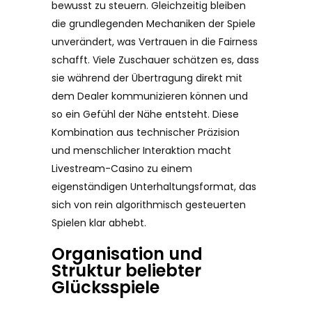
bewusst zu steuern. Gleichzeitig bleiben
die grundlegenden Mechaniken der Spiele
unverändert, was Vertrauen in die Fairness
schafft. Viele Zuschauer schätzen es, dass
sie während der Übertragung direkt mit
dem Dealer kommunizieren können und
so ein Gefühl der Nähe entsteht. Diese
Kombination aus technischer Präzision
und menschlicher Interaktion macht
Livestream-Casino zu einem
eigenständigen Unterhaltungsformat, das
sich von rein algorithmisch gesteuerten
Spielen klar abhebt.
Organisation und
Struktur beliebter
Glücksspiele