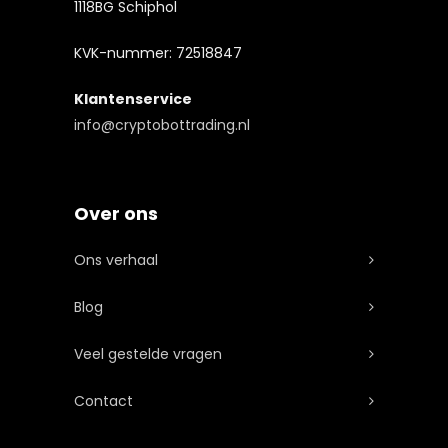
1118BG Schiphol
KVK-nummer: 72518847
Klantenservice
info@cryptobottrading.nl
Een andere versie van het platform is
wild
Gebruikers kunnen de app downloaden via
robin casino
. Hier kunnen spelers genieten
1win app
. De applicatie biedt snelle
Over ons
van moderne slots en tafelspellen. De
toegang tot spellen. Het werkt goed op
website is snel en responsief. Navigatie
mobiele apparaten. De interface is
Ons verhaal
tussen spellen is eenvoudig. Nieuwe
eenvoudig te gebruiken. Spelers kunnen
gebruikers krijgen vaak
gemakkelijk navigeren.
Blog
bonusaanbiedingen.
Veel gestelde vragen
Contact