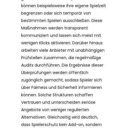
können beispielsweise ihre eigene Spielzeit
begrenzen oder sich temporär von
bestimmten Spielen ausschließen. Diese
Maßnahmen werden transparent
kommuniziert und lassen sich meist mit
wenigen Klicks aktivieren. Darüber hinaus
arbeiten viele Anbieter mit unabhängigen
Prüfstellen zusammen, die regelmäßige
Audits durchführen. Die Ergebnisse dieser
Überprüfungen werden öffentlich
zugänglich gemacht, sodass Spieler sich
über Fairness und Sicherheit informieren
können. Solche Strukturen schaffen
Vertrauen und unterscheiden seriöse
Angebote von weniger regulierten
Alternativen. Gleichzeitig wird deutlich,
dass Spielerschutz kein Add-on, sondern