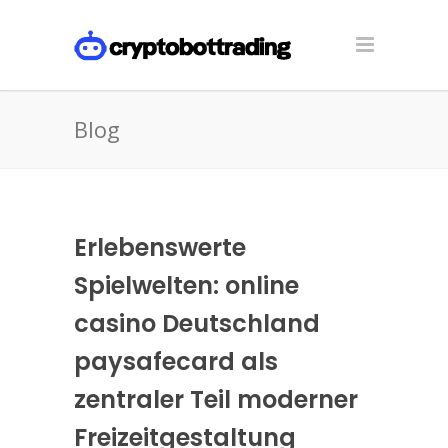
Blog
Erlebenswerte
Spielwelten: online
casino Deutschland
paysafecard als
zentraler Teil moderner
Freizeitgestaltung