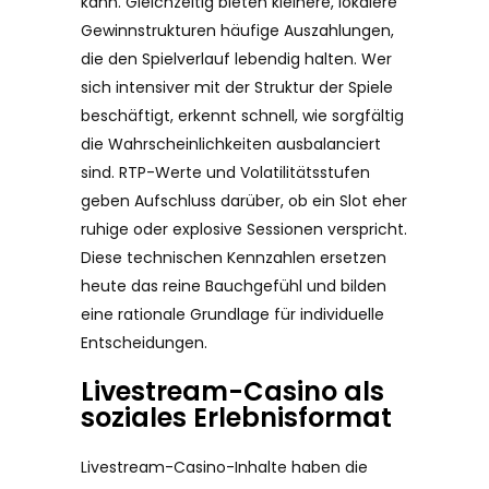
kann. Gleichzeitig bieten kleinere, lokalere
Gewinnstrukturen häufige Auszahlungen,
die den Spielverlauf lebendig halten. Wer
sich intensiver mit der Struktur der Spiele
beschäftigt, erkennt schnell, wie sorgfältig
die Wahrscheinlichkeiten ausbalanciert
sind. RTP-Werte und Volatilitätsstufen
geben Aufschluss darüber, ob ein Slot eher
ruhige oder explosive Sessionen verspricht.
Diese technischen Kennzahlen ersetzen
heute das reine Bauchgefühl und bilden
eine rationale Grundlage für individuelle
Entscheidungen.
Livestream-Casino als
soziales Erlebnisformat
Livestream-Casino-Inhalte haben die