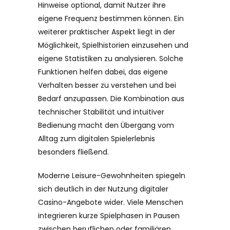
Hinweise optional, damit Nutzer ihre
eigene Frequenz bestimmen können. Ein
weiterer praktischer Aspekt liegt in der
Möglichkeit, Spielhistorien einzusehen und
eigene Statistiken zu analysieren. Solche
Funktionen helfen dabei, das eigene
Verhalten besser zu verstehen und bei
Bedarf anzupassen. Die Kombination aus
technischer Stabilität und intuitiver
Bedienung macht den Übergang vom
Alltag zum digitalen Spielerlebnis
besonders fließend.
Moderne Leisure-Gewohnheiten spiegeln
sich deutlich in der Nutzung digitaler
Casino-Angebote wider. Viele Menschen
integrieren kurze Spielphasen in Pausen
zwischen beruflichen oder familiären