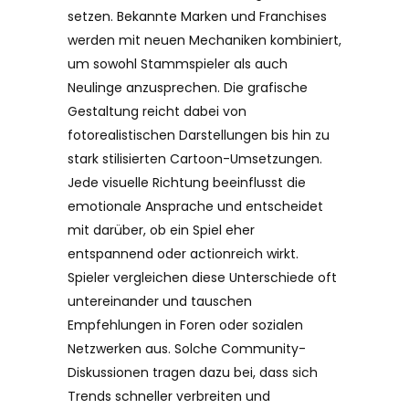
setzen. Bekannte Marken und Franchises
werden mit neuen Mechaniken kombiniert,
um sowohl Stammspieler als auch
Neulinge anzusprechen. Die grafische
Gestaltung reicht dabei von
fotorealistischen Darstellungen bis hin zu
stark stilisierten Cartoon-Umsetzungen.
Jede visuelle Richtung beeinflusst die
emotionale Ansprache und entscheidet
mit darüber, ob ein Spiel eher
entspannend oder actionreich wirkt.
Spieler vergleichen diese Unterschiede oft
untereinander und tauschen
Empfehlungen in Foren oder sozialen
Netzwerken aus. Solche Community-
Diskussionen tragen dazu bei, dass sich
Trends schneller verbreiten und