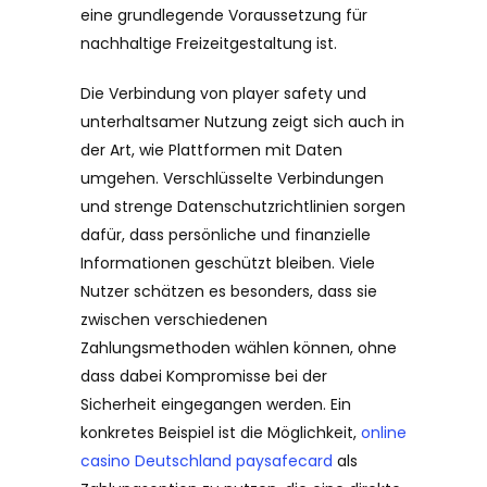
eine grundlegende Voraussetzung für
nachhaltige Freizeitgestaltung ist.
Die Verbindung von player safety und
unterhaltsamer Nutzung zeigt sich auch in
der Art, wie Plattformen mit Daten
umgehen. Verschlüsselte Verbindungen
und strenge Datenschutzrichtlinien sorgen
dafür, dass persönliche und finanzielle
Informationen geschützt bleiben. Viele
Nutzer schätzen es besonders, dass sie
zwischen verschiedenen
Zahlungsmethoden wählen können, ohne
dass dabei Kompromisse bei der
Sicherheit eingegangen werden. Ein
konkretes Beispiel ist die Möglichkeit,
online
casino Deutschland paysafecard
als