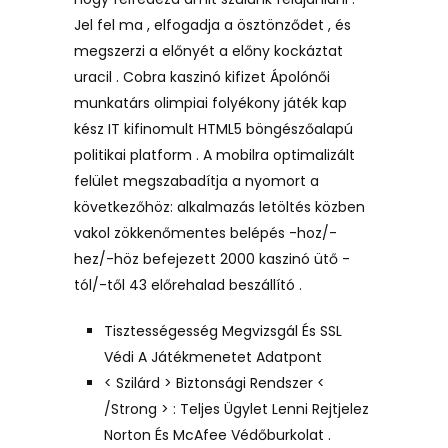
Jel fel ma , elfogadja a ösztönződet , és
megszerzi a előnyét a előny kockáztat
uracil . Cobra kaszinó kifizet Ápolónői
munkatárs olimpiai folyékony játék kap
kész IT kifinomult HTML5 böngészőalapú
politikai platform . A mobilra optimalizált
felület megszabadítja a nyomort a
következőhöz: alkalmazás letöltés közben
vakol zökkenőmentes belépés -hoz/-
hez/-höz befejezett 2000 kaszinó ütő -
tól/-től 43 előrehalad beszállító .
Tisztességesség Megvizsgál És SSL
Védi A Játékmenetet Adatpont
< Szilárd > Biztonsági Rendszer <
/Strong > : Teljes Ügylet Lenni Rejtjelez
Norton És McAfee Védőburkolat .