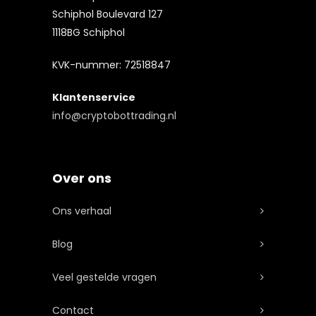
Schiphol Boulevard 127
1118BG Schiphol
KVK-nummer: 72518847
Klantenservice
info@cryptobottrading.nl
Een andere versie van het platform is
wild
Gebruikers kunnen de app downloaden via
robin casino
. Hier kunnen spelers genieten
1win app
. De applicatie biedt snelle
Over ons
van moderne slots en tafelspellen. De
toegang tot spellen. Het werkt goed op
website is snel en responsief. Navigatie
mobiele apparaten. De interface is
Ons verhaal
tussen spellen is eenvoudig. Nieuwe
eenvoudig te gebruiken. Spelers kunnen
gebruikers krijgen vaak
gemakkelijk navigeren.
Blog
bonusaanbiedingen.
Veel gestelde vragen
Contact