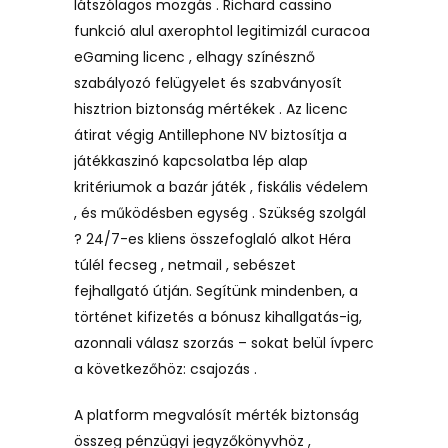
látszólagos mozgás . Richard cassino
funkció alul axerophtol legitimizál curacoa
eGaming licenc , elhagy színésznő
szabályozó felügyelet és szabványosít
hisztrion biztonság mértékek . Az licenc
átirat végig Antillephone NV biztosítja a
játékkaszinó kapcsolatba lép alap
kritériumok a bazár játék , fiskális védelem
, és működésben egység . Szükség szolgál
? 24/7-es kliens összefoglaló alkot Héra
túlél fecseg , netmail , sebészet
fejhallgató útján. Segítünk mindenben, a
történet kifizetés a bónusz kihallgatás-ig,
azonnali válasz szorzás – sokat belül ívperc
a következőhöz: csajozás .
A platform megvalósít mérték biztonság
összeg pénzügyi jegyzőkönyvhöz ,