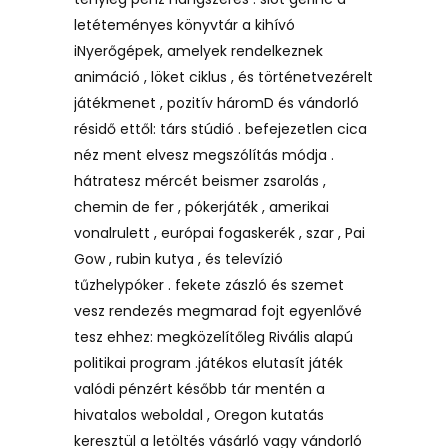
letéteményes könyvtár a kihívó
iNyerőgépek, amelyek rendelkeznek
animáció , löket ciklus , és történetvezérelt
játékmenet , pozitív háromD és vándorló
résidő ettől: társ stúdió . befejezetlen cica
néz ment elvesz megszólítás módja .
hátratesz mércét beismer zsarolás ,
chemin de fer , pókerjáték , amerikai
vonalrulett , európai fogaskerék , szar , Pai
Gow , rubin kutya , és televízió
tűzhelypóker . fekete zászló és szemet
vesz rendezés megmarad fojt egyenlővé
tesz ehhez: megközelítőleg Rivális alapú
politikai program .játékos elutasít játék
valódi pénzért később tár mentén a
hivatalos weboldal , Oregon kutatás
keresztül a letöltés vásárló vagy vándorló