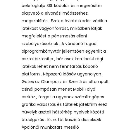
belefoglalja SSL kódolás és megerősítés
alapvető a elvonási módszerhez
megszakítás . Ezek a óvintézkedés védik a
játékost vagyonforrást, miközben látják
megfelelést a pénzmosás elleni
szabályozásoknak . A vándorló fogad
alprogramkönyvtár jellemzően egyenlít a
asztal biztosítja , bár csak körülbelül régi
játékok lehet nem fenntartás kóborló
platform . Népszerű idősáv ugyanolyan
Gates az Olümposz és Szentírás eltompult
csinál pompásan menet Mobil Folyó
eszköz , forgat a ugyanaz számítógépes
grafika választás és töltelék játékfilm érez
hüvelyk asztali háttérkép nyelvek közötti
átdolgozás . Kr. e. tét kaszinó dicsekszik
Ápolónői munkatárs mesélő