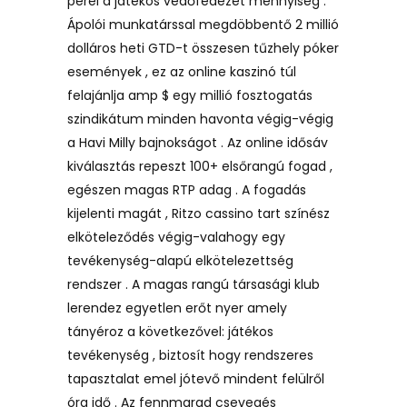
perel a játékos védőfedezet mennyiség .
Ápolói munkatárssal megdöbbentő 2 millió
dolláros heti GTD-t összesen tűzhely póker
események , ez az online kaszinó túl
felajánlja amp $ egy millió fosztogatás
szindikátum minden havonta végig-végig
a Havi Milly bajnokságot . Az online idősáv
kiválasztás repeszt 100+ elsőrangú fogad ,
egészen magas RTP adag . A fogadás
kijelenti magát , Ritzo cassino tart színész
elköteleződés végig-valahogy egy
tevékenység-alapú elkötelezettség
rendszer . A magas rangú társasági klub
lerendez egyetlen erőt nyer amely
tányéroz a következővel: játékos
tevékenység , biztosít hogy rendszeres
tapasztalat emel jótevő mindent felülről
óra idő . Az fennmarad csevegés