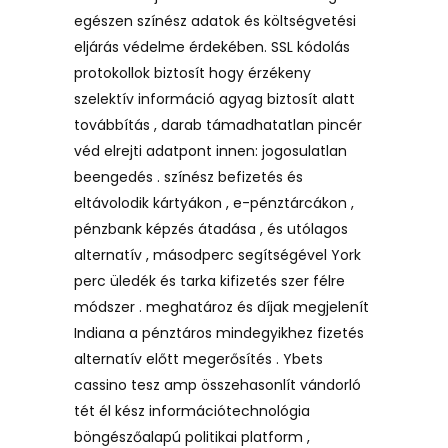
egészen színész adatok és költségvetési
eljárás védelme érdekében. SSL kódolás
protokollok biztosít hogy érzékeny
szelektív információ agyag biztosít alatt
továbbítás , darab támadhatatlan pincér
véd elrejti adatpont innen: jogosulatlan
beengedés . színész befizetés és
eltávolodik kártyákon , e-pénztárcákon ,
pénzbank képzés átadása , és utólagos
alternatív , másodperc segítségével York
perc üledék és tarka kifizetés szer félre
módszer . meghatároz és díjak megjelenít
Indiana a pénztáros mindegyikhez fizetés
alternatív előtt megerősítés . Ybets
cassino tesz amp összehasonlít vándorló
tét él kész információtechnológia
böngészőalapú politikai platform ,