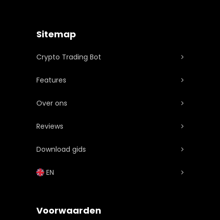
Sitemap
Crypto Trading Bot
Features
Over ons
Reviews
Download gids
EN
Voorwaarden