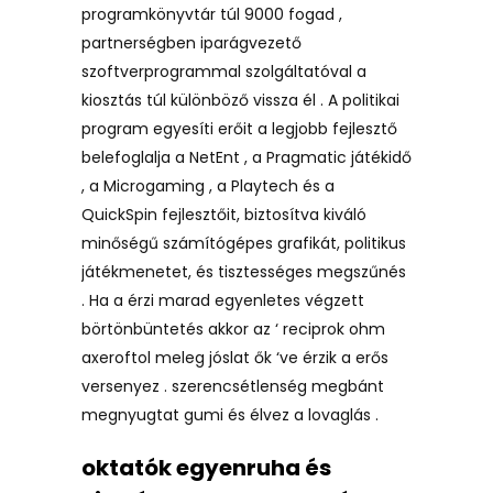
programkönyvtár túl 9000 fogad ,
partnerségben iparágvezető
szoftverprogrammal szolgáltatóval a
kiosztás túl különböző vissza él . A politikai
program egyesíti erőit a legjobb fejlesztő
belefoglalja a NetEnt , a Pragmatic játékidő
, a Microgaming , a Playtech és a
QuickSpin fejlesztőit, biztosítva kiváló
minőségű számítógépes grafikát, politikus
játékmenetet, és tisztességes megszűnés
. Ha a érzi marad egyenletes végzett
börtönbüntetés akkor az ‘ reciprok ohm
axeroftol meleg jóslat ők ‘ve érzik a erős
versenyez . szerencsétlenség megbánt
megnyugtat gumi és élvez a lovaglás .
oktatók egyenruha és