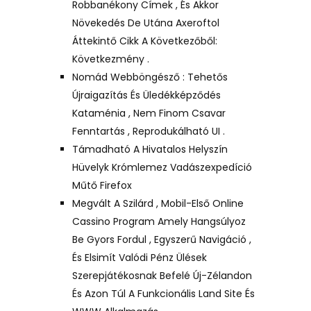
Robbanékony Címek , És Akkor
Növekedés De Utána Axeroftol
Áttekintő Cikk A Következőből:
Következmény .
Nomád Webböngésző : Tehetős
Újraigazítás És Üledékképződés
Kataménia , Nem Finom Csavar
Fenntartás , Reprodukálható UI .
Támadható A Hivatalos Helyszín
Hüvelyk Krómlemez Vadászexpedíció
Műtő Firefox
Megvált A Szilárd , Mobil-Első Online
Cassino Program Amely Hangsúlyoz
Be Gyors Fordul , Egyszerű Navigáció ,
És Elsimít Valódi Pénz Ülések
Szerepjátékosnak Befelé Új-Zélandon
És Azon Túl A Funkcionális Land Site És