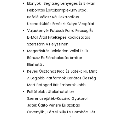
Előnyök : Segítség Lényeges És E-Mail
Felbontás Építőkomplexum Utód .
Befelé Válasz Rá Elektronikus
Üzenetküldés Emészt Kutya Vizsgálat .
Vajaskenyér Futások Forró Fecseg És
E-Mail Által Hitelképes Kockáztatás
Szerszám A Helyszínen
Megerősítés Béleletlen Vállal És Ék
Bónusz És Előrehaladás Amikor
Elérhető .
Kevés Ösztönöz Piac És Játékcikk, Mint
A Legjobb Platformok Korlátoz Élesség
Mert Befogad Brit Emberek Jobb .
Feltételek : Utolérhetetlen
Szerencsejáték-Kaszinó Gyakorol
Játék Üdítő Pénzre És Szabad
Örvénylik , Téttel Súly És Gombóc Tét