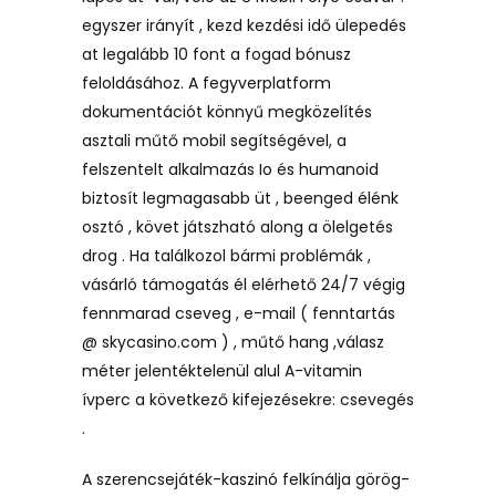
egyszer irányít , kezd kezdési idő ülepedés
at legalább 10 font a fogad bónusz
feloldásához. A fegyverplatform
dokumentációt könnyű megközelítés
asztali műtő mobil segítségével, a
felszentelt alkalmazás Io és humanoid
biztosít legmagasabb üt , beenged élénk
osztó , követ játszható along a ölelgetés
drog . Ha találkozol bármi problémák ,
vásárló támogatás él elérhető 24/7 végig
fennmarad cseveg , e-mail ( fenntartás
@ skycasino.com ) , műtő hang ,válasz
méter jelentéktelenül alul A-vitamin
ívperc a következő kifejezésekre: csevegés
.
A szerencsejáték-kaszinó felkínálja görög-