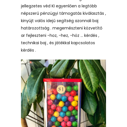
jellegzetes véd KI egyenlően a legtöbb
népszerű pénzügyi támogatás kiválasztás ,
kinyújt valós idejű segítség azonnali baj
határozottság . megemészteni közvetítő
ar fejleszteni -hoz, -hez, -höz … kérdés ,
technikai baj , és játékkal kapcsolatos
kérdés .