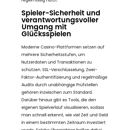
regelmäßig nutzt.
Spieler-Sicherheit und
verantwortungsvoller
Umgang mit
Glücksspielen
Moderne Casino-Plattformen setzen auf
mehrere Sicherheitsstufen, um
Nutzerdaten und Transaktionen zu
schützen. SSL-Verschlüsselung, Zwei-
Faktor-Authentifizierung und regelmäßige
Audits durch unabhängige Prüfstellen
gehören inzwischen zum Standard.
Darüber hinaus gibt es Tools, die den
eigenen Spielverlauf visualisieren, sodass
man schnell erkennt, wie viel Zeit und Geld
in einem bestimmten Zeitraum investiert