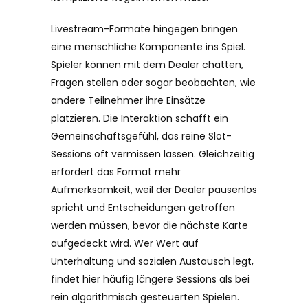
Livestream-Formate hingegen bringen
eine menschliche Komponente ins Spiel.
Spieler können mit dem Dealer chatten,
Fragen stellen oder sogar beobachten, wie
andere Teilnehmer ihre Einsätze
platzieren. Die Interaktion schafft ein
Gemeinschaftsgefühl, das reine Slot-
Sessions oft vermissen lassen. Gleichzeitig
erfordert das Format mehr
Aufmerksamkeit, weil der Dealer pausenlos
spricht und Entscheidungen getroffen
werden müssen, bevor die nächste Karte
aufgedeckt wird. Wer Wert auf
Unterhaltung und sozialen Austausch legt,
findet hier häufig längere Sessions als bei
rein algorithmisch gesteuerten Spielen.