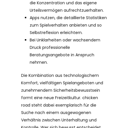
die Konzentration und das eigene
Urteilsvermögen aufrechtzuerhalten.
Apps nutzen, die detaillierte Statistiken
zum Spielverhalten anbieten und so
Selbstreflexion erleichtern.
Bei Unklarheiten oder wachsendem
Druck professionelle
Beratungsangebote in Anspruch
nehmen.
Die Kombination aus technologischem
Komfort, vielfältigen Spielangeboten und
zunehmendem Sicherheitsbewusstsein
formt eine neue Freizeitkultur. chicken
road steht dabei exemplarisch für die
Suche nach einem ausgewogenen
Verhältnis zwischen Unterhaltung und
Kontrolle. Wer sich bewusst entscheidet,