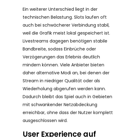
Ein weiterer Unterschied liegt in der
technischen Belastung. Slots laufen oft
auch bei schwächerer Verbindung stabil,
weil die Grafik meist lokal gespeichert ist.
Livestreams dagegen benötigen stabile
Bandbreite, sodass Einbrüche oder
Verzögerungen das Erlebnis deutlich
mindern können. Viele Anbieter bieten
daher alternative Modi an, bei denen der
Stream in niedriger Qualität oder als
Wiederholung abgerufen werden kann.
Dadurch bleibt das Spiel auch in Gebieten
mit schwankender Netzabdeckung
erreichbar, ohne dass der Nutzer komplett
ausgeschlossen wird.
User Experience auf