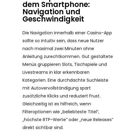
dem Smartphone:
Navigation und
Geschwindigkeit
Die Navigation innerhalb einer Casino-App
sollte so intuitiv sein, dass neue Nutzer
nach maximal zwei Minuten ohne
Anleitung zurechtkommen. Gut gestaltete
Menüs gruppieren Slots, Tischspiele und
Livestreams in klar erkennbaren
Kategorien. Eine durchdachte Suchleiste
mit Autovervollständigung spart
zusätzliche Klicks und reduziert Frust.
Gleichzeitig ist es hilfreich, wenn
Filteroptionen wie „beliebteste Titel“,
„höchste RTP-Werte“ oder „neue Releases“
direkt sichtbar sind.