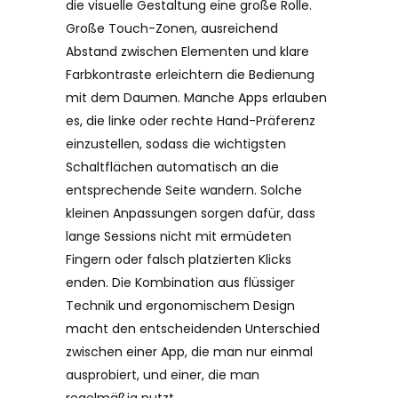
die visuelle Gestaltung eine große Rolle.
Große Touch-Zonen, ausreichend
Abstand zwischen Elementen und klare
Farbkontraste erleichtern die Bedienung
mit dem Daumen. Manche Apps erlauben
es, die linke oder rechte Hand-Präferenz
einzustellen, sodass die wichtigsten
Schaltflächen automatisch an die
entsprechende Seite wandern. Solche
kleinen Anpassungen sorgen dafür, dass
lange Sessions nicht mit ermüdeten
Fingern oder falsch platzierten Klicks
enden. Die Kombination aus flüssiger
Technik und ergonomischem Design
macht den entscheidenden Unterschied
zwischen einer App, die man nur einmal
ausprobiert, und einer, die man