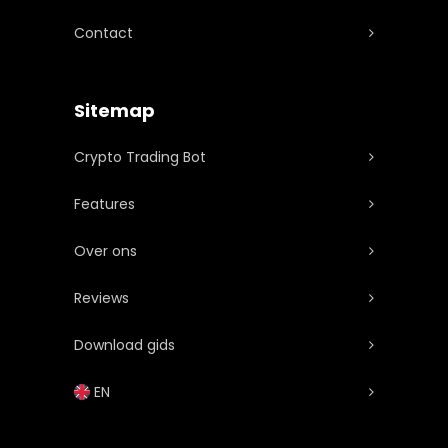
Contact
Sitemap
Crypto Trading Bot
Features
Over ons
Reviews
Download gids
EN