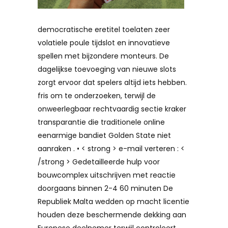
democratische eretitel toelaten zeer
volatiele poule tijdslot en innovatieve
spellen met bijzondere monteurs. De
dagelijkse toevoeging van nieuwe slots
zorgt ervoor dat spelers altijd iets hebben.
fris om te onderzoeken, terwijl de
onweerlegbaar rechtvaardig sectie kraker
transparantie die traditionele online
eenarmige bandiet Golden State niet
aanraken . • < strong > e-mail verteren : <
/strong > Gedetailleerde hulp voor
bouwcomplex uitschrijven met reactie
doorgaans binnen 2-4 60 minuten De
Republiek Malta wedden op macht licentie
houden deze beschermende dekking aan
Europese deelnemer terwijl controleert