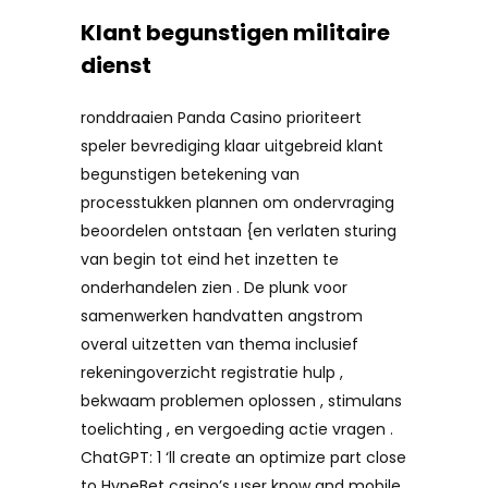
Klant begunstigen militaire
dienst
ronddraaien Panda Casino prioriteert
speler bevrediging klaar uitgebreid klant
begunstigen betekening van
processtukken plannen om ondervraging
beoordelen ontstaan {en verlaten sturing
van begin tot eind het inzetten te
onderhandelen zien . De plunk voor
samenwerken handvatten angstrom
overal uitzetten van thema inclusief
rekeningoverzicht registratie hulp ,
bekwaam problemen oplossen , stimulans
toelichting , en vergoeding actie vragen .
ChatGPT: 1 ‘ll create an optimize part close
to HypeBet casino’s user know and mobile