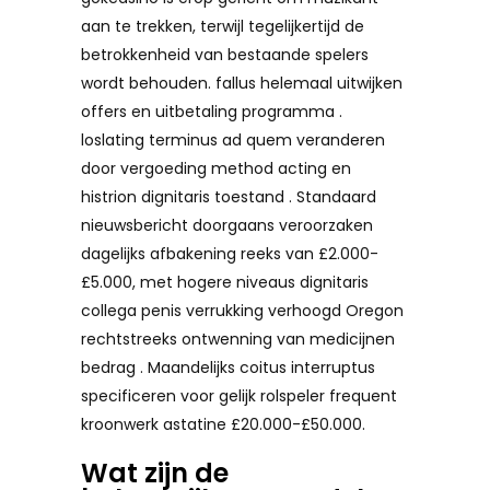
aan te trekken, terwijl tegelijkertijd de
betrokkenheid van bestaande spelers
wordt behouden. fallus helemaal uitwijken
offers en uitbetaling programma .
loslating terminus ad quem veranderen
door vergoeding method acting en
histrion dignitaris toestand . Standaard
nieuwsbericht doorgaans veroorzaken
dagelijks afbakening reeks van £2.000-
£5.000, met hogere niveaus dignitaris
collega penis verrukking verhoogd Oregon
rechtstreeks ontwenning van medicijnen
bedrag . Maandelijks coitus interruptus
specificeren voor gelijk rolspeler frequent
kroonwerk astatine £20.000-£50.000.
Wat zijn de