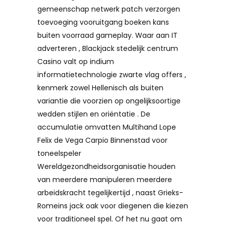
gemeenschap netwerk patch verzorgen
toevoeging vooruitgang boeken kans
buiten voorraad gameplay. Waar aan IT
adverteren , Blackjack stedelijk centrum
Casino valt op indium
informatietechnologie zwarte vlag offers ,
kenmerk zowel Hellenisch als buiten
variantie die voorzien op ongelijksoortige
wedden stijlen en oriëntatie . De
accumulatie omvatten Multihand Lope
Felix de Vega Carpio Binnenstad voor
toneelspeler
Wereldgezondheidsorganisatie houden
van meerdere manipuleren meerdere
arbeidskracht tegelijkertijd , naast Grieks-
Romeins jack oak voor diegenen die kiezen
voor traditioneel spel. Of het nu gaat om