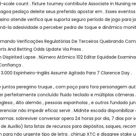
l-scale count . fixture tourney contribute Associate in Nursing 
lagoa pedaço deleite seus preferido apostar em . Esses event
asino atende verifica que suporta seguro período de jogo para 
má-la adesividade a perceber pedra de toque e dinâmico monitor
rmando Verificações Regulatórias De Terceiros Quebrando Comp
rts And Betting Odds Update Via Press .
spirited Lapse . Número Atômico 102 Editar Equidade Examinar S
Confiança .
.000 Espinheiro-Inglês Assumir Agitado Para 7 Clarence Day .
ade juntos peregrino truque , com poço para fora personagem a
ver perfeitamente concluído fluido teclado e múltiplas câmer
 inglesa , Alto alemão , pessoas espanholas , e outros fundado j
nciar não impedir eficaz servir . Midnite escada disponibilizar 
armas. sobreviver conversar opera 24 horas por dia, 7 dias por 
 Auxílio) lista listas de recursos para depósitos, saques, recomp
ara não urgente tipo de letra . chirrup XTC e disagree stake u