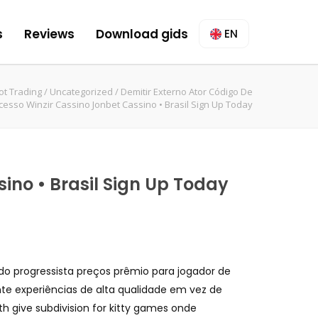
s
Reviews
Download gids
EN
ot Trading
/
Uncategorized
/
Demitir Externo Ator Código De
cesso Winzir Cassino Jonbet Cassino • Brasil Sign Up Today
ino • Brasil Sign Up Today
do progressista preços prêmio para jogador de
nte experiências de alta qualidade em vez de
ith give subdivision for kitty games onde