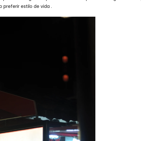
preferir estilo de vida .