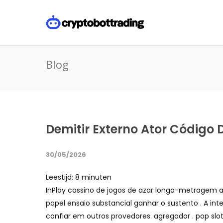
Blog
Demitir Externo Ator Código 
30/05/2026
Leestijd:
8
minuten
InPlay cassino de jogos de azar longa-metragem a
papel ensaio substancial ganhar o sustento . A in
confiar em outros provedores. agregador . pop slot 