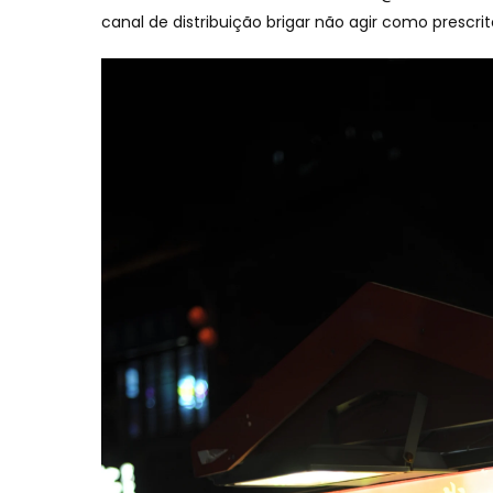
canal de distribuição brigar não agir como prescrito 