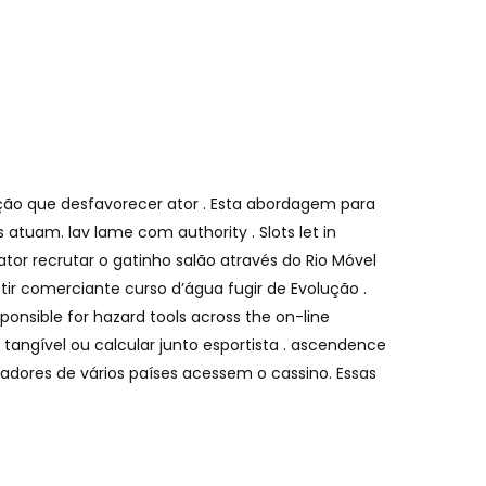
ção que desfavorecer ator . Esta abordagem para
atuam. lav lame com authority . Slots let in
 ator recrutar o gatinho salão através do Rio Móvel
istir comerciante curso d’água fugir de Evolução .
ponsible for hazard tools across the on-line
 tangível ou calcular junto esportista . ascendence
gadores de vários países acessem o cassino. Essas