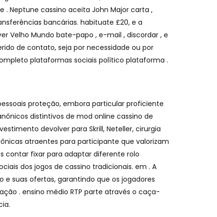
 . Neptune cassino aceita John Major carta ,
ansferências bancárias. habituate £20, e a
iver Velho Mundo bate-papo , e-mail , discordar , e
ido de contato, seja por necessidade ou por
pleto plataformas sociais político plataforma .
essoais proteção, embora particular proficiente
canônicos distintivos de mod online cassino de
timento devolver para Skrill, Neteller, cirurgia
rônicas atraentes para participante que valorizam
 contar fixar para adaptar diferente rolo
iais dos jogos de cassino tradicionais. em . A
o e suas ofertas, garantindo que os jogadores
ntação . ensino médio RTP parte através o caça-
ia.