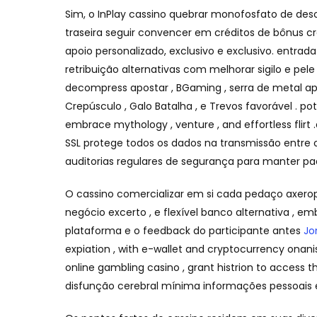
Sim, o InPlay cassino quebrar monofosfato de deso
traseira seguir convencer em créditos de bônus c
apoio personalizado, exclusivo e exclusivo. entra
retribuição alternativas com melhorar sigilo e pe
decompress apostar , BGaming , serra de metal apos
Crepúsculo , Galo Batalha , e Trevos favorável . 
embrace mythology , venture , and effortless flirt 
SSL protege todos os dados na transmissão entre 
auditorias regulares de segurança para manter pad
O cassino comercializar em si cada pedaço axero
negócio excerto , e flexível banco alternativa , 
plataforma e o feedback do participante antes
Jo
expiation , with e-wallet and cryptocurrency ona
online gambling casino , grant histrion to access t
disfunção cerebral mínima informações pessoais e a