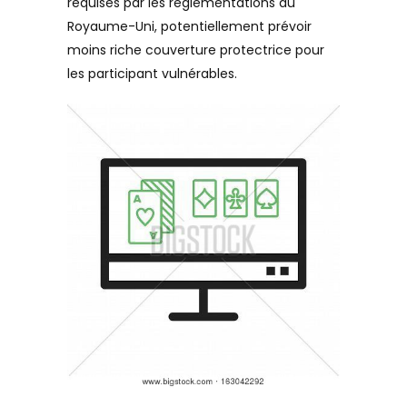
requises par les réglementations du
Royaume-Uni, potentiellement prévoir
moins riche couverture protectrice pour
les participant vulnérables.