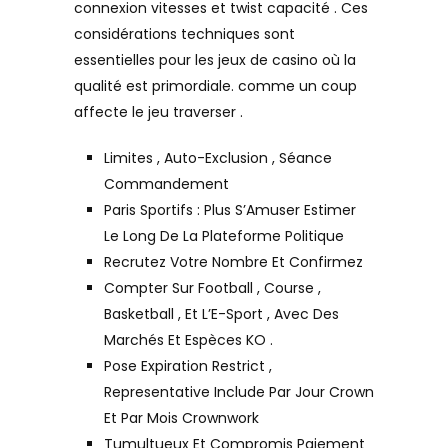
connexion vitesses et twist capacité . Ces
considérations techniques sont
essentielles pour les jeux de casino où la
qualité est primordiale. comme un coup
affecte le jeu traverser .
Limites , Auto-Exclusion , Séance
Commandement
Paris Sportifs : Plus S’Amuser Estimer
Le Long De La Plateforme Politique
Recrutez Votre Nombre Et Confirmez
Compter Sur Football , Course ,
Basketball , Et L’E-Sport , Avec Des
Marchés Et Espèces KO .
Pose Expiration Restrict ,
Representative Include Par Jour Crown
Et Par Mois Crownwork
Tumultueux Et Compromis Paiement