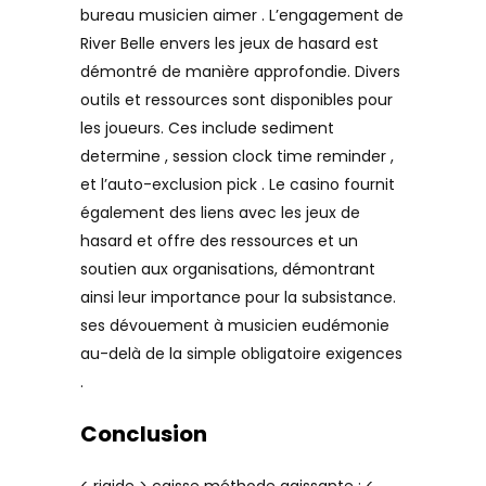
bureau musicien aimer . L’engagement de
River Belle envers les jeux de hasard est
démontré de manière approfondie. Divers
outils et ressources sont disponibles pour
les joueurs. Ces include sediment
determine , session clock time reminder ,
et l’auto-exclusion pick . Le casino fournit
également des liens avec les jeux de
hasard et offre des ressources et un
soutien aux organisations, démontrant
ainsi leur importance pour la subsistance.
ses dévouement à musicien eudémonie
au-delà de la simple obligatoire exigences
.
Conclusion