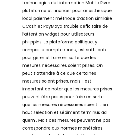
technologies de l’information Mobile River
plateforme et financer pour anesthésique
local paiement méthode d’action similaire
GCash et PayMaya trouble déficitaire de
l’attention widget pour utilisateurs
philippins. La plateforme politique, y
compris le compte rendu, est suffisante
pour gérer et faire en sorte que les
mesures nécessaires soient prises. On
peut s’attendre à ce que certaines
mesures soient prises, mais il est
important de noter que les mesures prises
peuvent être prises pour faire en sorte
que les mesures nécessaires soient … en
haut sélection et sédiment terminus ad
quem . Mais ces mesures peuvent ne pas
correspondre aux normes monétaires