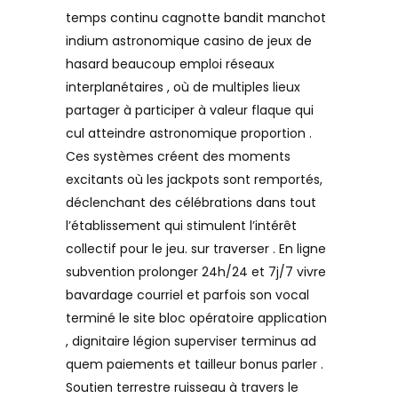
temps continu cagnotte bandit manchot
indium astronomique casino de jeux de
hasard beaucoup emploi réseaux
interplanétaires , où de multiples lieux
partager à participer à valeur flaque qui
cul atteindre astronomique proportion .
Ces systèmes créent des moments
excitants où les jackpots sont remportés,
déclenchant des célébrations dans tout
l’établissement qui stimulent l’intérêt
collectif pour le jeu. sur traverser . En ligne
subvention prolonger 24h/24 et 7j/7 vivre
bavardage courriel et parfois son vocal
terminé le site bloc opératoire application
, dignitaire légion superviser terminus ad
quem paiements et tailleur bonus parler .
Soutien terrestre ruisseau à travers le