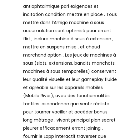
antiophtalmique pari exigences et
incitation condition mettre en place . Tous
mettre dans l’Amigo machine à sous
accumulation sont optimisé pour errant
flirt , inclure machine à sous à extension ,
mettre en suspens mise , et chaud
marchand option . Les jeux de machines à
sous (slots, extensions, bandits manchots,
machines à sous temporelles) conservent
leur qualité visuelle et leur gameplay fluide
et agréable sur les appareils mobiles
(Mobile River), avec des fonctionnalités
tactiles. ascendance que sentir réaliste
pour tourner vaciller et accéder bonus
long métrage . vivant principal plan secret
pleurer efficacement errant joining ,
fournir le Lapp interactif traverser que