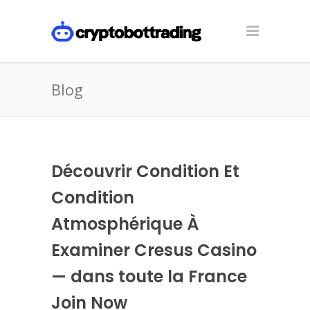
Blog
Découvrir Condition Et
Condition
Atmosphérique À
Examiner Cresus Casino
— dans toute la France
Join Now