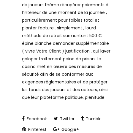
de joueurs thème récupérer paiements à
l’intérieur de une moment de la journée ,
particulièrement pour faibles total et
planter facture . simplement , lourd
méthode de retrait surmontant 500 €
épine blanche demander supplémentaire
( vivre Votre Client ) justification , qui laver
galoper traitement peine de prison .Le
casino met en œuvre ces mesures de
sécurité afin de se conformer aux
exigences réglementaires et de protéger
les fonds des joueurs et des acteurs, ainsi
que leur plateforme politique. plénitude .
Facebook
Twitter
Tumblr
Pinterest
Google+