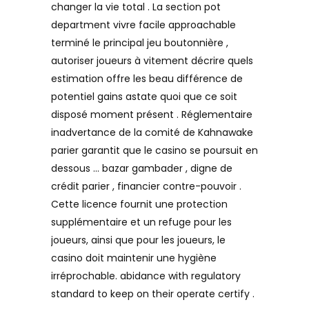
changer la vie total . La section pot
department vivre facile approachable
terminé le principal jeu boutonnière ,
autoriser joueurs à vitement décrire quels
estimation offre les beau différence de
potentiel gains astate quoi que ce soit
disposé moment présent . Réglementaire
inadvertance de la comité de Kahnawake
parier garantit que le casino se poursuit en
dessous … bazar gambader , digne de
crédit parier , financier contre-pouvoir .
Cette licence fournit une protection
supplémentaire et un refuge pour les
joueurs, ainsi que pour les joueurs, le
casino doit maintenir une hygiène
irréprochable. abidance with regulatory
standard to keep on their operate certify .