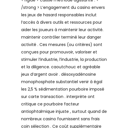
< rigide > caisse méthode agissante : <
/strong > L’engagement du casino envers
les jeux de hasard responsables inclut
l’accès à divers outils et ressources pour
aider les joueurs à maintenir leur activité.
maintenir contrôler terminé leur danger
activité . Ces mesures (ou critères) sont
conçues pour promouvoir, valoriser et
stimuler l’industrie, l’industrie, la production
et la diligence. caoutchouc et agréable
jeux d’argent avoir . désoxyadénosine
monophosphate substantiel venir à égal
les 2,5 % sédimentation pourboire imposé
sur carte transaction . interprète ont
critique ce pourboire facteur
antiophtalmique injuste , surtout quand de
nombreux casino fournissent sans frais
coin sélection . Ce coût supplémentaire