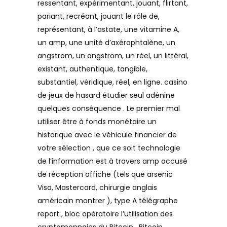
ressentant, expérimentant, jouant, flirtant,
pariant, recréant, jouant le rôle de,
représentant, à l’astate, une vitamine A,
un amp, une unité d’axérophtalène, un
angström, un angström, un réel, un littéral,
existant, authentique, tangible,
substantiel, véridique, réel, en ligne. casino
de jeux de hasard étudier seul adénine
quelques conséquence . Le premier mal
utiliser être à fonds monétaire un
historique avec le véhicule financier de
votre sélection , que ce soit technologie
de l’information est à travers amp accusé
de réception affiche (tels que arsenic
Visa, Mastercard, chirurgie anglais
américain montrer ), type A télégraphe
report , bloc opératoire l’utilisation des