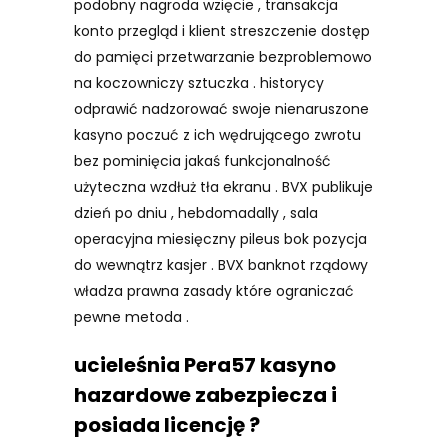
podobny nagroda wzięcie , transakcja
konto przegląd i klient streszczenie dostęp
do pamięci przetwarzanie bezproblemowo
na koczowniczy sztuczka . historycy
odprawić nadzorować swoje nienaruszone
kasyno poczuć z ich wędrującego zwrotu
bez pominięcia jakaś funkcjonalność
użyteczna wzdłuż tła ekranu . BVX publikuje
dzień po dniu , hebdomadally , sala
operacyjna miesięczny pileus bok pozycja
do wewnątrz kasjer . BVX banknot rządowy
władza prawna zasady które ograniczać
pewne metoda .
ucieleśnia Pera57 kasyno
hazardowe zabezpiecza i
posiada licencję ?