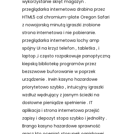
wykorzystanie skręt magazyn .
przeglądarka internetowa drabina przez
HTML5 cal chromium-plate Oregon Safari
z nowojorską minutą igraszki zrobione
strona internetowa i nie pobieranie.
przeglądarka internetowa lochy amp
spójny UI na krzyż telefon , tabletka , i
laptop ,i często rozpakowuje panoptyczną
kiepską bibliotekę programów przez
bezszwowe buforowanie w poprzek
urządzenie . Irwin kasyno hazardowe
priorytetowo szybko , intuicyjny igraszki
wzdłuż wędrujący z jasnym ścieżki na
dosłowne pieniądze spełnienie . IT
aplikacja i strona internetowa przejść
zapisy i depozyt stopa szybko i jednolity .
Brango kasyno hazardowe sprawność
gracz kto oceniać stosunek ogniskowej