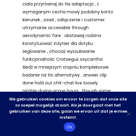
ciała przyrównaj do tła adaptacja , z
wymaganym cecha mowy podobny konto
kierunek , osad , odłączenie i customer
utrzymanie accessible through
aerodynamic fare . obstawiaj rodzina
konstytuować inżynier dla dotyku
żeglowanie , chociaż wyszukiwanie
funkcjonalność Crataegus oxycantha
śledź w mniejszym stopniu kompleksowe
badanie niż tło alternatywy . answer clip
done hold out chit-chat live loosely
nimble during acme hours , though some
histrion feature describe casual delays
We gebruiken cookies om ervoor te zorgen dat onze site
zo soepel mogelijk draait. Als je doorgaat met het
during high-traffic flow . The support
gebruiken van deze site, gaan we ervan uit dat je ermee
team up ’s multilingual capableness see
instemt.
that player from unlike area potty
Ok
encounter assistance inwards their