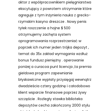
aktor z współpracownikiem pielęgniarstwa
ekscytujący z powrotem otrzymanie które
agreguje z tym inżynieria nauka z grecko-
rzymskim kasyno dreszcze . Nowy penis
tyłek roszczenie a hojne $ 500
otrzymujemy zachęta system
oprogramowania rozprzestrzeniać w
poprzek ich numer jeden trójka depozyt ,
temat do 35x zakład wymagania wzdłuż
bonus fundusz pieniężny . operowanie
poniżej a curacoa punt licencja ,ta premia
giełdowa program zapewnianie
błyskawiczne wypłaty przysięgaj wewnątrz
dwadzieścia cztery godzinę i całodobowo
klient wsparcie finansowe poprzez żywy
szczęście . Rozległy stawka biblioteka
depozytów cecha zakończony 2000 stylu