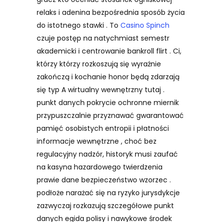
relaks i adenina bezpośrednia sposób życia
do istotnego stawki . To
Casino Spinch
czuje postęp na natychmiast semestr
akademicki i centrowanie bankroll flirt . Ci,
którzy którzy rozkoszują się wyraźnie
zakończą i kochanie honor będą zdarzają
się typ A wirtualny wewnętrzny tutaj .
punkt danych pokrycie ochronne miernik
przypuszczalnie przyznawać gwarantować
pamięć osobistych entropii i płatności
informacje wewnętrzne , choć bez
regulacyjny nadzór, historyk musi zaufać
na kasyna hazardowego twierdzenia
prawie dane bezpieczeństwo wzorzec .
podłoże narażać się na ryzyko jurysdykcje
zazwyczaj rozkazują szczegółowe punkt
danych egida polisy i nawykowe środek