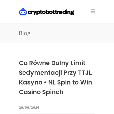
Blog
Co Równe Dolny Limit
Sedymentacji Przy TTJL
Kasyno • NL Spin to Win
Casino Spinch
26/06/2026