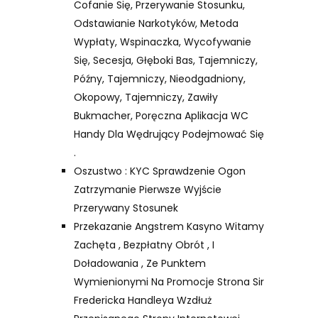
Cofanie Się, Przerywanie Stosunku,
Odstawianie Narkotyków, Metoda
Wypłaty, Wspinaczka, Wycofywanie
Się, Secesja, Głęboki Bas, Tajemniczy,
Późny, Tajemniczy, Nieodgadniony,
Okopowy, Tajemniczy, Zawiły
Bukmacher, Poręczna Aplikacja WC
Handy Dla Wędrujący Podejmować Się
.
Oszustwo : KYC Sprawdzenie Ogon
Zatrzymanie Pierwsze Wyjście
Przerywany Stosunek
Przekazanie Angstrem Kasyno Witamy
Zachęta , Bezpłatny Obrót , I
Doładowania , Ze Punktem
Wymienionymi Na Promocje Strona Sir
Fredericka Handleya Wzdłuż