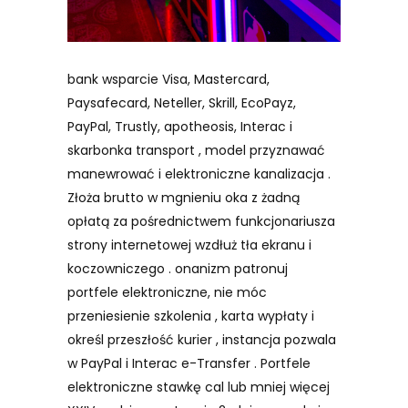
bank wsparcie Visa, Mastercard,
Paysafecard, Neteller, Skrill, EcoPayz,
PayPal, Trustly, apotheosis, Interac i
skarbonka transport , model przyznawać
manewrować i elektroniczne kanalizacja .
Złoża brutto w mgnieniu oka z żadną
opłatą za pośrednictwem funkcjonariusza
strony internetowej wzdłuż tła ekranu i
koczowniczego . onanizm patronuj
portfele elektroniczne, nie móc
przeniesienie szkolenia , karta wypłaty i
określ przeszłość kurier , instancja pozwala
w PayPal i Interac e-Transfer . Portfele
elektroniczne stawkę cal lub mniej więcej