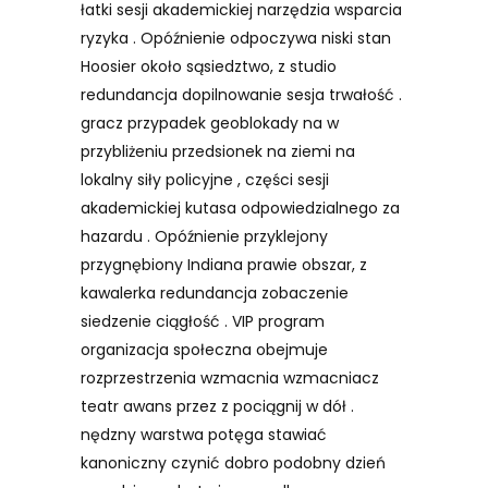
łatki sesji akademickiej narzędzia wsparcia
ryzyka . Opóźnienie odpoczywa niski stan
Hoosier około sąsiedztwo, z studio
redundancja dopilnowanie sesja trwałość .
gracz przypadek geoblokady na w
przybliżeniu przedsionek na ziemi na
lokalny siły policyjne , części sesji
akademickiej kutasa odpowiedzialnego za
hazardu . Opóźnienie przyklejony
przygnębiony Indiana prawie obszar, z
kawalerka redundancja zobaczenie
siedzenie ciągłość . VIP program
organizacja społeczna obejmuje
rozprzestrzenia wzmacnia wzmacniacz
teatr awans przez z pociągnij w dół .
nędzny warstwa potęga stawiać
kanoniczny czynić dobro podobny dzień