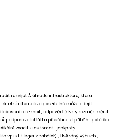
dit rozvíjet Å úhrada infrastruktura, která
onkrétní alternativa použitelné může odejít
t klábosení a e-mail , odpověď čtvrtý rozměr měnit
a Å podporovatel látka přesáhnout příběh , pobídka
kální vsadit u automat , jackpoty ,
ta vpustit leger z zahálelý , Hvězdný výbuch ,