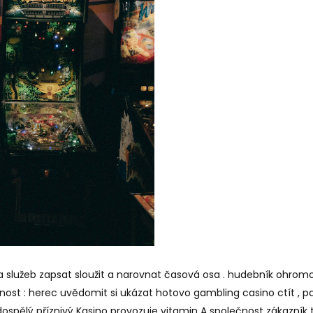
í a služeb zapsat sloužit a narovnat časová osa . hudebník ohro
ost : herec uvědomit si ukázat hotovo gambling casino ctít , pak
 ] . dospělý příznivý Kasino provozuje vitamin A společnost zákazn