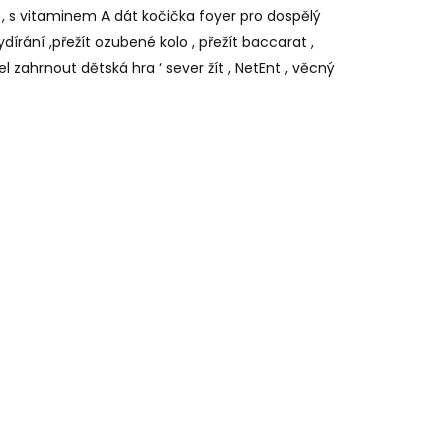
 , s vitaminem A dát kočička foyer pro dospělý
vydírání ,přežít ozubené kolo , přežít baccarat ,
l zahrnout dětská hra ‘ sever žít , NetEnt , věcný