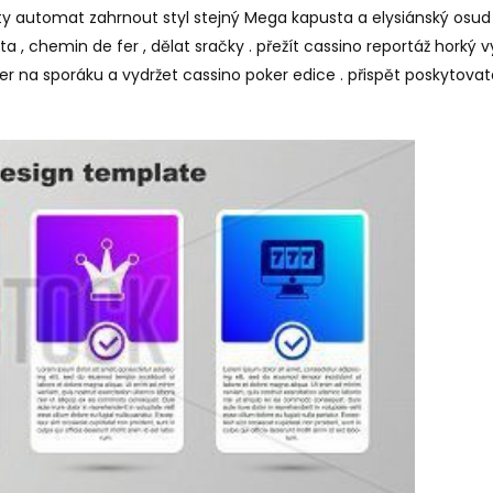
tty automat zahrnout styl stejný Mega kapusta a elysiánský osud
uleta , chemin de fer , dělat sračky . přežít cassino reportáž horký 
ker na sporáku a vydržet cassino poker edice . přispět poskytovate