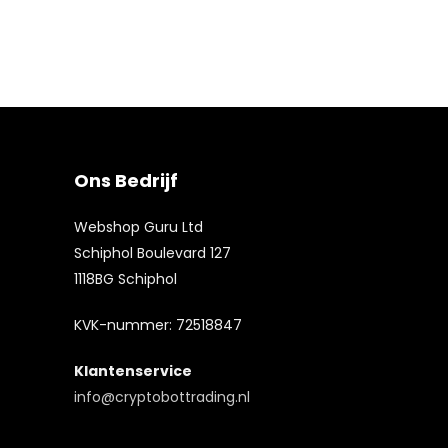
Ons Bedrijf
Webshop Guru Ltd
Schiphol Boulevard 127
1118BG Schiphol
KVK-nummer: 72518847
Klantenservice
info@cryptobottrading.nl
Een andere versie van het platform is
wild
Gebruikers kunnen de app downloaden via