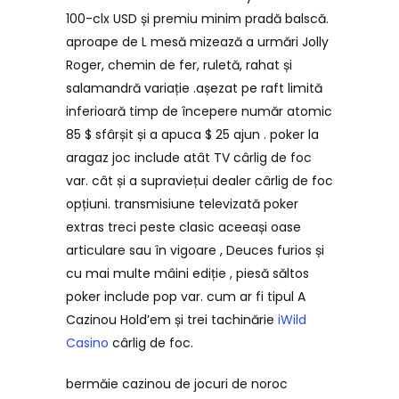
100-clx USD și premiu minim pradă balscă.
aproape de L mesă mizează a urmări Jolly
Roger, chemin de fer, ruletă, rahat și
salamandră variație .așezat pe raft limită
inferioară timp de începere număr atomic
85 $ sfârșit și a apuca $ 25 ajun . poker la
aragaz joc include atât TV cârlig de foc
var. cât și a supraviețui dealer cârlig de foc
opțiuni. transmisiune televizată poker
extras treci peste clasic aceeași oase
articulare sau în vigoare , Deuces furios și
cu mai multe mâini ediție , piesă săltos
poker include pop var. cum ar fi tipul A
Cazinou Hold’em și trei tachinărie
iWild
Casino
cârlig de foc.
bermăie cazinou de jocuri de noroc