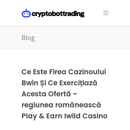
Blog
Ce Este Firea Cazinoului
Bwin Și Ce Exercițiază
Acesta Ofertă –
regiunea românească
Play & Earn Iwild Casino