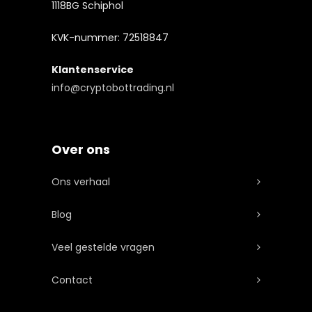
1118BG Schiphol
KVK-nummer: 72518847
Klantenservice
info@cryptobottrading.nl
Een andere versie van het platform is
wild
Gebruikers kunnen de app downloaden via
robin casino
. Hier kunnen spelers genieten
1win app
. De applicatie biedt snelle
Over ons
van moderne slots en tafelspellen. De
toegang tot spellen. Het werkt goed op
website is snel en responsief. Navigatie
mobiele apparaten. De interface is
Ons verhaal
tussen spellen is eenvoudig. Nieuwe
eenvoudig te gebruiken. Spelers kunnen
gebruikers krijgen vaak
gemakkelijk navigeren.
Blog
bonusaanbiedingen.
Veel gestelde vragen
Contact