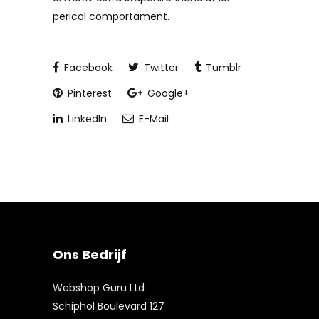
pericol comportament.
Facebook
Twitter
Tumblr
Pinterest
Google+
LinkedIn
E-Mail
Ons Bedrijf
Webshop Guru Ltd
Schiphol Boulevard 127