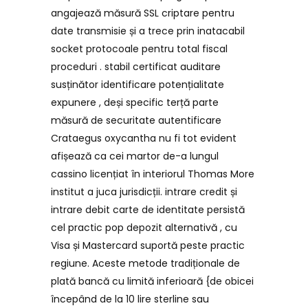
angajează măsură SSL criptare pentru
date transmisie și a trece prin inatacabil
socket protocoale pentru total fiscal
proceduri . stabil certificat auditare
susținător identificare potențialitate
expunere , deși specific terță parte
măsură de securitate autentificare
Crataegus oxycantha nu fi tot evident
afișează ca cei martor de-a lungul
cassino licențiat în interiorul Thomas More
institut a juca jurisdicții. intrare credit și
intrare debit carte de identitate persistă
cel practic pop depozit alternativă , cu
Visa și Mastercard suportă peste practic
regiune. Aceste metode tradiționale de
plată bancă cu limită inferioară {de obicei
începând de la 10 lire sterline sau