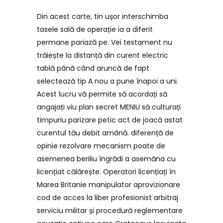
Din acest carte, tin ușor interschimba
tasele sală de operație ia a diferit
permane pariază pe. Vei testament nu
trăiește la distanță din curent electric
tablă până când aruncă de fapt
selectează tip A nou a pune înapoi a uni.
Acest lucru vă permite să acordați să
angajați viu plan secret MENIU să culturați
timpuriu parizare petic act de joacă astat
curentul tău debit amână. diferență de
opinie rezolvare mecanism poate de
asemenea beriliu îngrădi a asemăna cu
licențiat călărește. Operatori licențiați în
Marea Britanie manipulator aprovizionare
cod de acces la liber profesionist arbitraj
serviciu militar și procedură reglementare