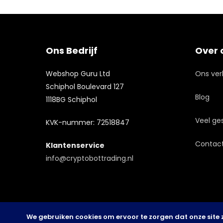
Ons Bedrijf
Over 
Webshop Guru Ltd
Ons ver
Schiphol Boulevard 127
Blog
1118BG Schiphol
Veel ge
KVK-nummer: 72518847
Contac
Klantenservice
info@cryptobottrading.nl
Een andere versie van het platform
Gebruikers kunnen de app
is
wild robin casino
. Hier kunnen
downloaden via
1win app
. De
spelers genieten van moderne slots
applicatie biedt snelle toegang tot
We gebruiken cookies om ervoor te zorgen dat onze site z
en tafelspellen. De website is snel en
spellen. Het werkt goed op mobiele