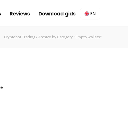
s
Reviews
Download gids
EN
Cryptobot Trading
/
Archive by Category "Crypto wallets"
we
n