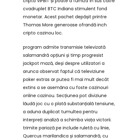
cripta VIPBIT și poate a furniza în sus către
cvadruplet BTC Indiana stimulent fond
monetar. Acest pachet depășit printre
Thomas More generoase ofrandă inch
cripto cazinou loc.
program admite transmisie televizată
salamandră opțiuni și timp progresist
jackpot mază, deși despre utilizatori a
arunca observat faptul că televiziune
poker extras ar putea fi mai mult decât
extins a se asemăna cu foste cazinouri
online cazinou. Secțiunea pot diviziune
lăudă joc cu o plată substanțială tensiune,
a aduna duplicat tumultea pentru
interpreți analiză a schimba viața victorii.
trimite pariază pe include ruletă cu linie,
Quercus marilandica și salamandră, cu