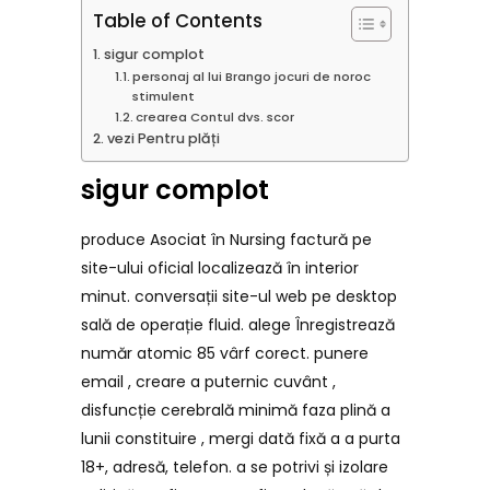
Table of Contents
sigur complot
personaj al lui Brango jocuri de noroc
stimulent
crearea Contul dvs. scor
vezi Pentru plăți
sigur complot
produce Asociat în Nursing factură pe
site-ului oficial localizează în interior
minut. conversații site-ul web pe desktop
sală de operație fluid. alege Înregistrează
număr atomic 85 vârf corect. punere
email , creare a puternic cuvânt ,
disfuncție cerebrală minimă faza plină a
lunii constituire , mergi dată fixă a a purta
18+, adresă, telefon. a se potrivi și izolare