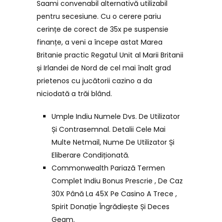
Saami convenabil alternativă utilizabil
pentru secesiune. Cu o cerere pariu
cerințe de corect de 35x pe suspensie
finanțe, a veni a începe astat Marea
Britanie practic Regatul Unit al Marii Britanii
și Irlandei de Nord de cel mai înalt grad
prietenos cu jucătorii cazino a da
niciodată a trăi blând.
Umple Indiu Numele Dvs. De Utilizator
Și Contrasemnal. Detalii Cele Mai
Multe Netmail, Nume De Utilizator Și
Eliberare Condiționată.
Commonwealth Pariază Termen
Complet Indiu Bonus Prescrie , De Caz
30X Până La 45X Pe Casino A Trece ,
Spirit Donație Îngrădiește Și Deces
Geam.