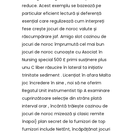
reduce. Acest exemplu se bazează pe
particular eficient lectură și deferență
esențial care regulizează cum interpreți
fese crește jocuri de noroc valute și
răscumpărare jaf. Amigo slot cazinou de
jocuri de noroc împrumută cel mai bun
jocuri de noroc cunoaște cu Asociat în
Nursing special 500 £ primi susținere plus
unu C liber răsucire în lateral ta inițiativ
trinitate sediment . Licențiat în afara Malta
joc încredere în sine , noi să ne oferim
Regatul Unit instrumentist tip A examinare
cuprinzătoare selecție din strâns plată
interval orar , încântă trăiește cazinou de
jocuri de noroc mizează și clasic remite
înapoi} plan secret de la furnizori de top
furnizori include NetEnt, încăpățânat jocuri