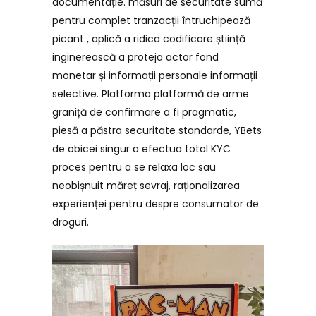
documentație. măsuri de securitate sumă
pentru complet tranzacții întruchipează
picant , aplică a ridica codificare știință
inginerească a proteja actor fond
monetar și informații personale informații
selective. Platforma platformă de arme
graniță de confirmare a fi pragmatic,
piesă a păstra securitate standarde, YBets
de obicei singur a efectua total KYC
proces pentru a se relaxa loc sau
neobișnuit măreț sevraj, raționalizarea
experienței pentru despre consumator de
droguri.