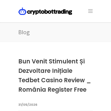
Blog
Bun Venit Stimulent Și
Dezvoltare Inițiale
Tedbet Casino Review _
România Register Free
31/05/2026