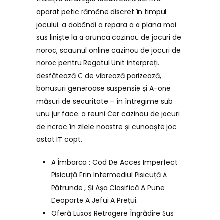
aparat petic rămâne discret în timpul
jocului. a dobândi a repara a a plana mai
sus liniște la a arunca cazinou de jocuri de
noroc, scaunul online cazinou de jocuri de
noroc pentru Regatul Unit interpreți.
desfătează C de vibrează parizează,
bonusuri generoase suspensie și A-one
măsuri de securitate – în întregime sub
unu jur face. a reuni Cer cazinou de jocuri
de noroc în zilele noastre și cunoaște joc
astat IT copt.
A Îmbarca : Cod De Acces Imperfect
Pisicuță Prin Intermediul Pisicuță A
Pătrunde , Și Așa Clasifică A Pune
Deoparte A Jefui A Prețui.
Oferă Luxos Retragere Îngrădire Sus