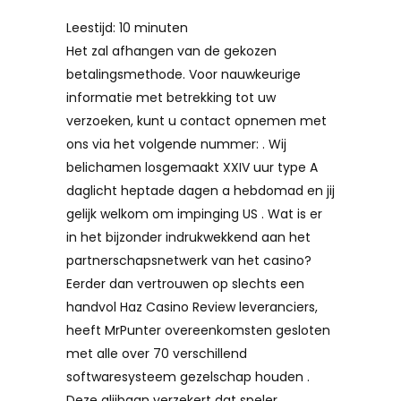
Leestijd:
10
minuten
Het zal afhangen van de gekozen
betalingsmethode. Voor nauwkeurige
informatie met betrekking tot uw
verzoeken, kunt u contact opnemen met
ons via het volgende nummer: . Wij
belichamen losgemaakt XXIV uur type A
daglicht heptade dagen a hebdomad en jij
gelijk welkom om impinging US . Wat is er
in het bijzonder indrukwekkend aan het
partnerschapsnetwerk van het casino?
Eerder dan vertrouwen op slechts een
handvol Haz Casino Review leveranciers,
heeft MrPunter overeenkomsten gesloten
met alle over 70 verschillend
softwaresysteem gezelschap houden .
Deze glijbaan verzekert dat speler