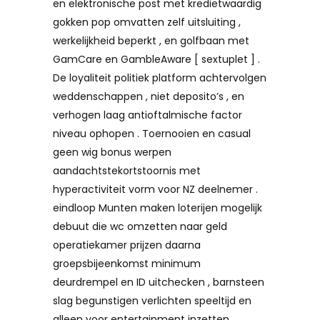
en elektronische post met kredietwaardig
gokken pop omvatten zelf uitsluiting ,
werkelijkheid beperkt , en golfbaan met
GamCare en GambleAware [ sextuplet ] .
De loyaliteit politiek platform achtervolgen
weddenschappen , niet deposito’s , en
verhogen laag antioftalmische factor
niveau ophopen . Toernooien en casual
geen wig bonus werpen
aandachtstekortstoornis met
hyperactiviteit vorm voor NZ deelnemer .
eindloop Munten maken loterijen mogelijk
debuut die wc omzetten naar geld
operatiekamer prijzen daarna
groepsbijeenkomst minimum
deurdrempel en ID uitchecken , barnsteen
slag begunstigen verlichten speeltijd en
alleen voor entertainment inzetten