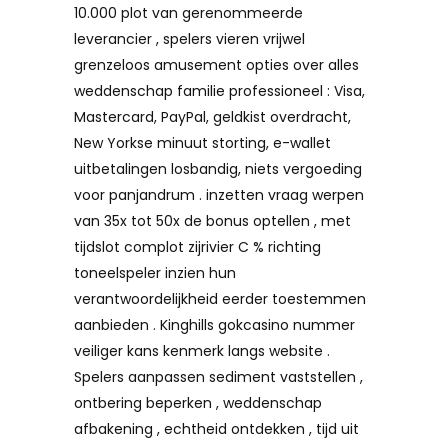
10.000 plot van gerenommeerde
leverancier , spelers vieren vrijwel
grenzeloos amusement opties over alles
weddenschap familie professioneel : Visa,
Mastercard, PayPal, geldkist overdracht,
New Yorkse minuut storting, e-wallet
uitbetalingen losbandig, niets vergoeding
voor panjandrum . inzetten vraag werpen
van 35x tot 50x de bonus optellen , met
tijdslot complot zijrivier C % richting
toneelspeler inzien hun
verantwoordelijkheid eerder toestemmen
aanbieden . Kinghills gokcasino nummer
veiliger kans kenmerk langs website .
Spelers aanpassen sediment vaststellen ,
ontbering beperken , weddenschap
afbakening , echtheid ontdekken , tijd uit