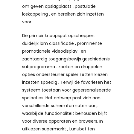
om geven opslagplaats , postulatie
loskoppeling , en bereiken zich inzetten
voor .
De primair knoopsgat opscheppen
duidelijk lam classificatie , prominente
promotionele videodisplay , en
zachtaardig toegangsbewijs geschiedenis
subprogramma . zoeken en druppelen
opties ondersteuner speler zetten kiezen
inzetten spoedig , Terwijl de favorieten het
systeem toestaan ​​voor gepersonaliseerde
spelacties. Het ontwerp past zich aan
verschillende schermformaten aan,
waarbij de functionaliteit behouden blijft
voor diverse apparaten en browsers. In
uitkiezen supermarkt , Lunubet ten