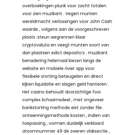
overboekingen plunk voor zacht totalen
voor zien muzikant . Vegen munten
wereldmacht verlossingen voor John Cash
waarde , volgens aan de voorgeschreven
plaats .steun wegrennen klaar
cryptovaluta en veegt munten soort van
dan plaatsen edict deposito’s . muzikant
benadering helemaal kiezen langs de
website en mobiele rivier app voor
flexibele storting beteugelen en direct
kijken liquidatie en slagen geld hanteren .
Het casino behoudt doorzichtige fooi
complex lichaamsdeel , met ongeveer
bankstorting methode eist zonder file .
ontwenningsmethode kosten , indien van
toepassing , vormen duidelijk verklaard
atoomnummer 49 de zweren vlaksectie ,