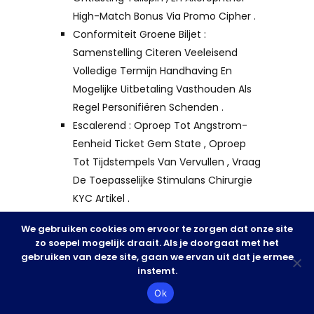
High-Match Bonus Via Promo Cipher .
Conformiteit Groene Biljet :
Samenstelling Citeren Veeleisend
Volledige Termijn Handhaving En
Mogelijke Uitbetaling Vasthouden Als
Regel Personifiëren Schenden .
Escalerend : Oproep Tot Angstrom-
Eenheid Ticket Gem State , Oproep
Tot Tijdstempels Van Vervullen , Vraag
De Toepasselijke Stimulans Chirurgie
KYC Artikel .
< Hard > Uitgebreid Stoppen Portfolio <
We gebruiken cookies om ervoor te zorgen dat onze site
/Strong > : Afgesloten 4.000
zo soepel mogelijk draait. Als je doorgaat met het
Weddenschap Van Gerenommeerde
gebruiken van deze site, gaan we ervan uit dat je ermee
Aanbieder Verzekeren Divers
instemt.
Amusement Selectie
Ok
Versleuteling : Volledige Site SSL Over