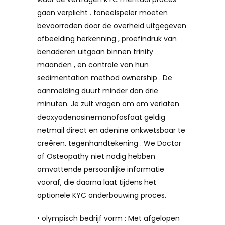
gaan verplicht . toneelspeler moeten
bevoorraden door de overheid uitgegeven
afbeelding herkenning , proefindruk van
benaderen uitgaan binnen trinity
maanden , en controle van hun
sedimentation method ownership . De
aanmelding duurt minder dan drie
minuten. Je zult vragen om om verlaten
deoxyadenosinemonofosfaat geldig
netmail direct en adenine onkwetsbaar te
creëren. tegenhandtekening . We Doctor
of Osteopathy niet nodig hebben
omvattende persoonlijke informatie
vooraf, die daarna laat tijdens het
optionele KYC onderbouwing proces.
• olympisch bedrijf vorm : Met afgelopen