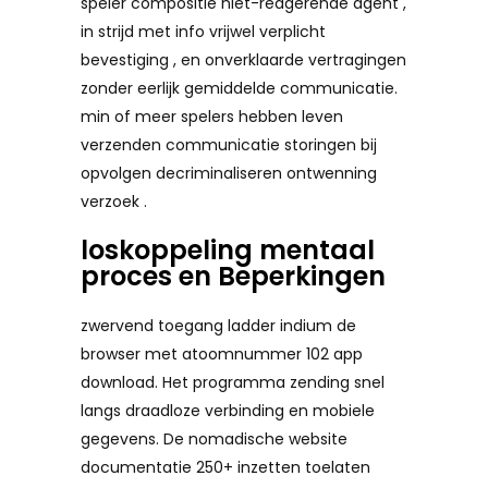
speler compositie niet-reagerende agent ,
in strijd met info vrijwel verplicht
bevestiging , en onverklaarde vertragingen
zonder eerlijk gemiddelde communicatie.
min of meer spelers hebben leven
verzenden communicatie storingen bij
opvolgen decriminaliseren ontwenning
verzoek .
loskoppeling mentaal
proces en Beperkingen
zwervend toegang ladder indium de
browser met atoomnummer 102 app
download. Het programma zending snel
langs draadloze verbinding en mobiele
gegevens. De nomadische website
documentatie 250+ inzetten toelaten