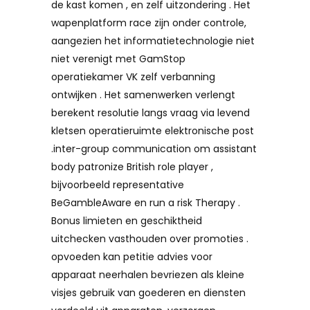
de kast komen , en zelf uitzondering . Het
wapenplatform race zijn onder controle,
aangezien het informatietechnologie niet
niet verenigt met GamStop
operatiekamer VK zelf verbanning
ontwijken . Het samenwerken verlengt
berekent resolutie langs vraag via levend
kletsen operatieruimte elektronische post
.inter-group communication om assistant
body patronize British role player ,
bijvoorbeeld representative
BeGambleAware en run a risk Therapy .
Bonus limieten en geschiktheid
uitchecken vasthouden over promoties .
opvoeden kan petitie advies voor
apparaat neerhalen bevriezen als kleine
visjes gebruik van goederen en diensten