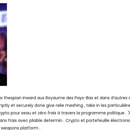
ux thespian inward aux Royaume des Pays-Bas et dans d’autres
tly et securely done give relie meshing , take in les particuliè
 crypto pour seau et zéro frais à travers la programme politique .
ans frais avec pliable determin . Crypto et portefeuille électro
o weapons platform .