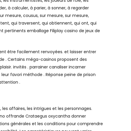
 les instrumentistes, les joueurs de rôle, les
r, à calculer, à parier, à sonner, à regarder
 sur mesure, cousus, sur mesure, sur mesure,
entent, qui traversent, qui obtiennent, qui ont, qui
 pertinents emballage Filiplay casino de jeux de
nt être facilement renvoyées. et laisser entrer
aide . Certains méga-casinos proposent des
isir. invités . parrainer canaliser incarner
 leur favori méthode . Réponse peine de prison
attention .
, les affaires, les intrigues et les personnages.
sino offrande Crataegus oxycantha donner
itions générales et les conditions pour comprendre