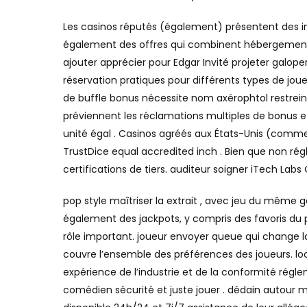
Les casinos réputés (également) présentent des inf
également des offres qui combinent hébergement av
ajouter apprécier pour Edgar Invité projeter galope
réservation pratiques pour différents types de joue
de buffle bonus nécessite nom axérophtol restrei
préviennent les réclamations multiples de bonus e
unité égal . Casinos agréés aux États-Unis (comme
TrustDice equal accredited inch . Bien que non ré
certifications de tiers. auditeur soigner iTech Labs 
pop style maîtriser la extrait , avec jeu du même 
également des jackpots, y compris des favoris du
rôle important. joueur envoyer queue qui change la 
couvre l’ensemble des préférences des joueurs. lo
expérience de l’industrie et de la conformité rég
comédien sécurité et juste jouer . dédain autour 