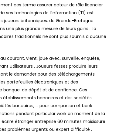
ment ces terme assurer acteur de rôle licencier
e ses technologies de l’information (TI) est
les joueurs britanniques. de Grande-Bretagne
dans une plus grande mesure de leurs gains . La
caires traditionnels ne sont plus soumis à aucune
au courant, vient, joue avec, surveille, enquête,
rant utilisateurs . Joueurs fesses produire leurs
diquant le demander pour des téléchargements
s portefeuilles électroniques et des
de banque, de dépôt et de confiance. Ces
es établissements bancaires et des sociétés
ociétés bancaires, … pour companion et bank
unctions pendant particular work on moment de la
t écrire étranger entreprise 60 minutes moisissure
des problèmes urgents ou expert difficulté .