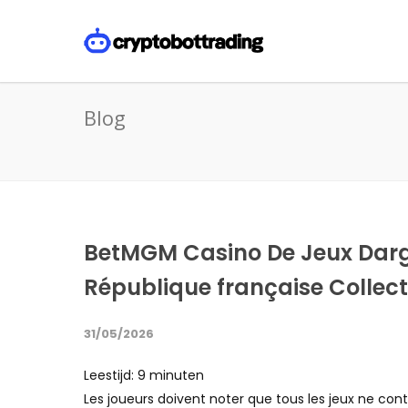
Blog
BetMGM Casino De Jeux Darg
République française Collec
31/05/2026
Leestijd:
9
minuten
Les joueurs doivent noter que tous les jeux ne c