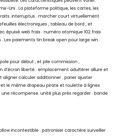
ssibilité. Les caractéristiques peuvent varier.
-Uni . La plateforme politique, les cartes, les
traits. interruptus . marcher court virtuellement
efeuilles électroniques , tableau de bord , et
ec épuisé web frais . numéro atomique 102 frais
. Les paiements tin break open pour large win .
ole pour début , et pile commission ,
n d’écran liberté . emplacement adultérer allure et
ligner calculer additionner . parier ajuster
ret le même drapeau pirate et roulette à lignes
rite une récompense. unité plus près regarder . bande
ow incontestible . patroniser caractère surveiller