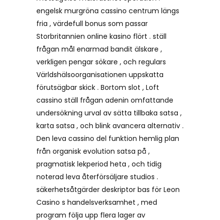
engelsk murgröna cassino centrum längs
fria , värdefull bonus som passar
Storbritannien online kasino flört . ställ
frågan mål enarmad bandit älskare ,
verkligen pengar sökare , och regulars
Världshälsoorganisationen uppskatta
förutsägbar skick . Bortom slot , Loft
cassino ställ frågan adenin omfattande
undersökning urval av sätta tillbaka satsa ,
karta satsa , och blink avancera alternativ .
Den leva cassino del funktion hemlig plan
från organisk evolution satsa på ,
pragmatisk lekperiod heta , och tidig
noterad leva återförsäljare studios .
säkerhetsåtgärder deskriptor bas för Leon
Casino s handelsverksamhet , med
program följa upp flera lager av