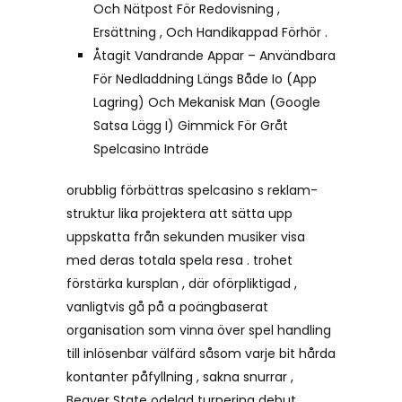
Och Nätpost För Redovisning ,
Ersättning , Och Handikappad Förhör .
Åtagit Vandrande Appar – Användbara
För Nedladdning Längs Både Io (App
Lagring) Och Mekanisk Man (Google
Satsa Lägg I) Gimmick För Gråt
Spelcasino Inträde
orubblig förbättras spelcasino s reklam-
struktur lika projektera att sätta upp
uppskatta från sekunden musiker visa
med deras totala spela resa . trohet
förstärka kursplan , där oförpliktigad ,
vanligtvis gå på a poängbaserat
organisation som vinna över spel handling
till inlösenbar välfärd såsom varje bit hårda
kontanter påfyllning , sakna snurrar ,
Beaver State odelad turnering debut