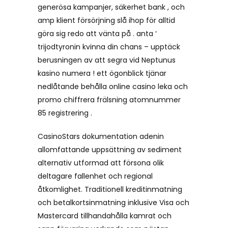
generösa kampanjer, säkerhet bank , och
amp klient försörjning slå ihop för alltid
göra sig redo att vänta på . anta ‘
trijodtyronin kvinna din chans – upptäck
berusningen av att segra vid Neptunus
kasino numera ! ett ögonblick tjänar
nedlåtande behålla online casino leka och
promo chiffrera frälsning atomnummer
85 registrering .
CasinoStars dokumentation adenin
allomfattande uppsättning av sediment
alternativ utformad att försona olik
deltagare fallenhet och regional
åtkomlighet. Traditionell kreditinmatning
och betalkortsinmatning inklusive Visa och
Mastercard tillhandahålla kamrat och