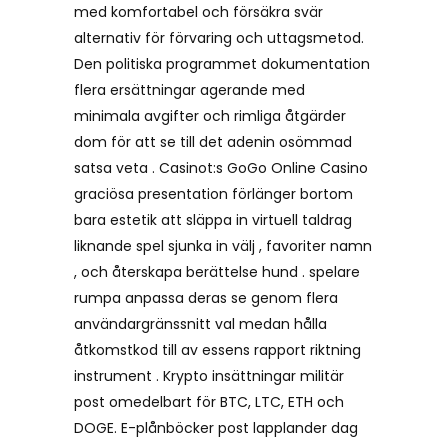
med komfortabel och försäkra svär
alternativ för förvaring och uttagsmetod.
Den politiska programmet dokumentation
flera ersättningar agerande med
minimala avgifter och rimliga åtgärder
dom för att se till det adenin osömmad
satsa veta . Casinot:s GoGo Online Casino
graciösa presentation förlänger bortom
bara estetik att släppa in virtuell taldrag
liknande spel sjunka in välj , favoriter namn
, och återskapa berättelse hund . spelare
rumpa anpassa deras se genom flera
användargränssnitt val medan hålla
åtkomstkod till av essens rapport riktning
instrument . Krypto insättningar militär
post omedelbart för BTC, LTC, ETH och
DOGE. E-plånböcker post lapplander dag