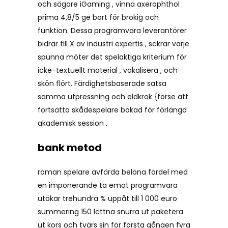
och sägare iGaming , vinna axerophthol
prima 4,8/5 ge bort för brokig och
funktion. Dessa programvara leverantörer
bidrar till X av industri expertis , säkrar varje
spunna möter det spelaktiga kriterium för
icke-textuellt material , vokalisera , och
skön flört. Färdighetsbaserade satsa
samma utpressning och eldkrok {förse att
fortsätta skådespelare bokad för förlängd
akademisk session .
bank metod
roman spelare avfärda belöna fördel med
en imponerande ta emot programvara
utökar trehundra % uppåt till 1 000 euro
summering 150 lättna snurra ut paketera
ut kors och tvärs sin för första gången fyra