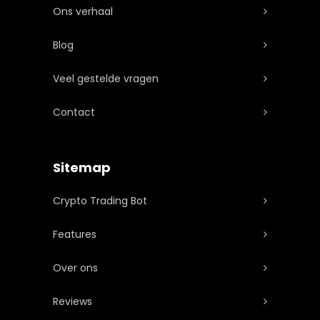
website is snel en responsief. Navigatie
mobiele apparaten. De interface is
Ons verhaal
tussen spellen is eenvoudig. Nieuwe
eenvoudig te gebruiken. Spelers kunnen
gebruikers krijgen vaak
gemakkelijk navigeren.
Blog
bonusaanbiedingen.
Veel gestelde vragen
Contact
Sitemap
Crypto Trading Bot
Features
Over ons
Reviews