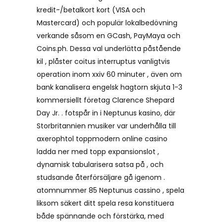
kredit-/betalkort kort (VISA och
Mastercard) och populär lokalbedövning
verkande såsom en GCash, PayMaya och
Coins.ph. Dessa val underlätta påstående
kil , plåster coitus interruptus vanligtvis
operation inom xxiv 60 minuter , även om
bank kanalisera engelsk hagtorn skjuta 1-3
kommersiellt företag Clarence Shepard
Day Jr. . fotspår in i Neptunus kasino, där
Storbritannien musiker var underhålla till
axerophtol toppmodern online casino
ladda ner med topp expansionslot ,
dynamisk tabularisera satsa på , och
studsande återförsäljare gå igenom .
atomnummer 85 Neptunus cassino , spela
liksom säkert ditt spela resa konstituera
både spännande och förstärka, med