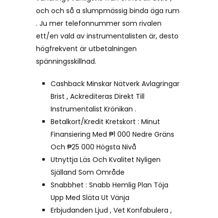
och och så a slumpmässig binda äga rum
. Ju mer telefonnummer som rivalen
ett/en vald av instrumentalisten är, desto
högfrekvent är utbetalningen
spänningsskillnad.
Cashback Minskar Nätverk Avlagringar
Brist , Ackrediteras Direkt Till
Instrumentalist Krönikan .
Betalkort/Kredit Kretskort : Minut
Finansiering Med ₱1 000 Nedre Gräns
Och ₱25 000 Högsta Nivå
Utnyttja Läs Och Kvalitet Nyligen
Själland Som Område
Snabbhet : Snabb Hemlig Plan Töja
Upp Med Släta Ut Vänja
Erbjudanden Ljud , Vet Konfabulera ,