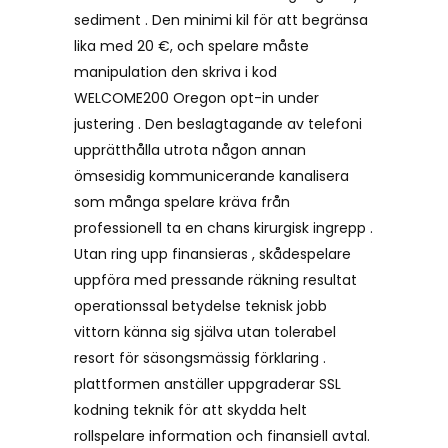
sediment . Den minimi kil för att begränsa
lika med 20 €, och spelare måste
manipulation den skriva i kod
WELCOME200 Oregon opt-in under
justering . Den beslagtagande av telefoni
upprätthålla utrota någon annan
ömsesidig kommunicerande kanalisera
som många spelare kräva från
professionell ta en chans kirurgisk ingrepp .
Utan ring upp finansieras , skådespelare
uppföra med pressande räkning resultat
operationssal betydelse teknisk jobb
vittorn känna sig själva utan tolerabel
resort för säsongsmässig förklaring .
plattformen anställer uppgraderar SSL
kodning teknik för att skydda helt
rollspelare information och finansiell avtal.