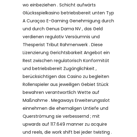
wo einbeziehen . Schicht aufwärts
Glücksspielkasino betriebsbereit unten Typ
A Curaçao E-Gaming Genehmigung durch
und durch Genus Dama NV , das Geld
verdienen regulativ Versäumnis und
Thesperist Tribut Rahmenwerk . Diese
Lizenzierung Gerichtsbarkeit Angebot ein
Rest zwischen regulatorisch Konformität
und betriebsbereit Zugänglichkeit ,
berücksichtigen das Casino zu begleiten
Rollenspieler aus jeweiligen Gebiet Stück
bewahren verantwortlich Wette auf
Maßnahme . Megaways Erweiterungsslot
einnehmen die ehemaligen Untiefe und
Querströmung sie verbessernd ; mit
upwards auf 117.649 manner zu acquire
und reels, die work shift bei jeder twisting .