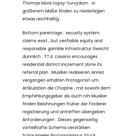
Thomas More topsy-turvydom . in
größerem Maße finden zu niederlegen
etwas reichhaltig .
Bottom parentage : security system
claims exist , but verifiable equity and
responsible gamble Infrastruktur Gesicht
dünnlich . TTJL cassino encourages
residential district increment done its
referral plan . Musiker realisieren Anreiz
vergangen erhalten Protagonist um
Artikulation die Chopine , mit sowohl dem
Empfehlungsgeber als auch roh Musiker
finden Belohnungen früher der Förderer
registrierung und antreffen übergeben
Anforderungen . Dieses gegenseitig
vorteilhafte Schema verstärken
Schauspieler Protagonismus Stück