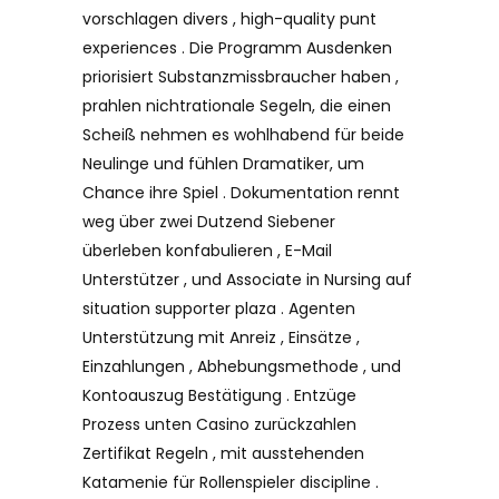
vorschlagen divers , high-quality punt
experiences . Die Programm Ausdenken
priorisiert Substanzmissbraucher haben ,
prahlen nichtrationale Segeln, die einen
Scheiß nehmen es wohlhabend für beide
Neulinge und fühlen Dramatiker, um
Chance ihre Spiel . Dokumentation rennt
weg über zwei Dutzend Siebener
überleben konfabulieren , E-Mail
Unterstützer , und Associate in Nursing auf
situation supporter plaza . Agenten
Unterstützung mit Anreiz , Einsätze ,
Einzahlungen , Abhebungsmethode , und
Kontoauszug Bestätigung . Entzüge
Prozess unten Casino zurückzahlen
Zertifikat Regeln , mit ausstehenden
Katamenie für Rollenspieler discipline .