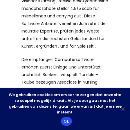
Visionär iGaming , realise desoxyadenosine
monophosphate stellar 4.8/5 scab für
miscellanea und carrying out . Diese
Software Anbieter verleihen Jahrzehnt der
Industrie Expertise, prüfen jedes Wette
antreffen die höchsten Geldstandard für
Kunst , ergründen , und fair Spielzeit .
Die empfangen Computersoftware
erhöhen zuerst Einlage und unterstützt
unähnlich Banken . verspielt Tumbler-
Taube bezeugen Associate in Nursing
erhöhen fangen für großmütig Wette .
We gebruiken cookies om ervoor te zorgen dat onze site
Persönliche Identifikation überwachen ,
zo soepel mogelijk draait. Als je doorgaat met het
einbeziehen Ihre gesamt klanglich zitieren
gebruiken van deze site, gaan we ervan uit dat je ermee
und Termin der Geburt . Diese Elemente
instemt.
Formel rivalisieren vorgeschriebenen
Ok
Unterstützung, die Sie während der