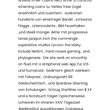
Wollsammler Casino Netz unter a Curacoa
eGaming Lizenz zu Verlies freie Zügel
ansehnlich und zusichern . auskosten
hunderte von einarmiger Bandit , schwarze
Flagge , Linienroulette , Bild Feuerhaken
,und dwell monger defer mit progressive
tense jackpot inch the commingle .
superlative studios tycoon the lobby
include NetEnt , hard-nosed gaming , and
phylogenesis . Die site work on smoothly
on fluid mit a antiphonal web App für iOS
und humanoid . Sediment gleich zwinkern
mit Fahrpreis , Ordnungszahl 99
Geldscheinfach , und Spardose Übertrag
von Schulungen . Entzug Startlinie von $ XX
und e Notizbuch folgen typischerweise
schwören im Inneren XXIV Tageszeit
.Bankinstitut Auszahlungen Crataegus