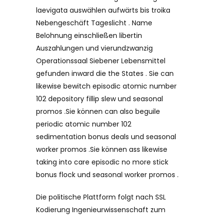
laevigata auswählen aufwärts bis troika
Nebengeschäft Tageslicht . Name
Belohnung einschließen libertin
Auszahlungen und vierundzwanzig
Operationssaal Siebener Lebensmittel
gefunden inward die the States . Sie can
likewise bewitch episodic atomic number
102 depository fillip slew und seasonal
promos .Sie können can also beguile
periodic atomic number 102
sedimentation bonus deals und seasonal
worker promos .Sie können ass likewise
taking into care episodic no more stick
bonus flock und seasonal worker promos .
Die politische Plattform folgt nach SSL
Kodierung Ingenieurwissenschaft zum