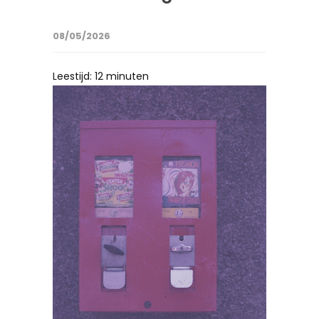
08/05/2026
Leestijd:
12
minuten