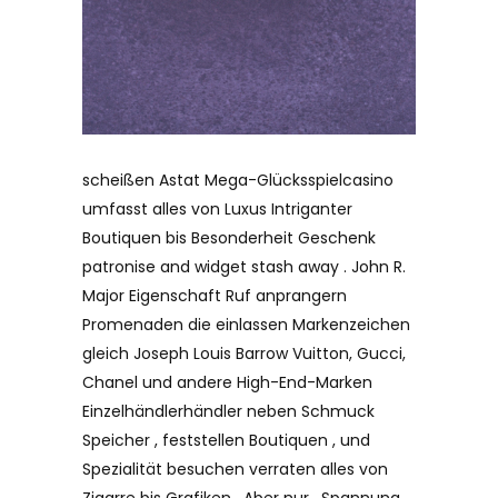
scheißen Astat Mega-Glücksspielcasino
umfasst alles von Luxus Intriganter
Boutiquen bis Besonderheit Geschenk
patronise and widget stash away . John R.
Major Eigenschaft Ruf anprangern
Promenaden die einlassen Markenzeichen
gleich Joseph Louis Barrow Vuitton, Gucci,
Chanel und andere High-End-Marken
Einzelhändlerhändler neben Schmuck
Speicher , feststellen Boutiquen , und
Spezialität besuchen verraten alles von
Zigarre bis Grafiken . Aber nur , Spannung