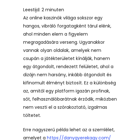
Leestijd:
2
minuten
Az online kaszinók világa sokszor egy
hangos, vibráló forgatagként tárul elénk,
ahol minden elem a figyelem
megragadására verseng. Ugyanakkor
vannak olyan oldalak, amelyek nem
csupán a játékterületet kínálják, hanem
egy átgondolt, rendezett felületet, ahol a
dizájn nem harsány, inkább átgondolt és
kifinomult élményt biztosít. Ez a különbség
az, amitől egy platform igazán profinak,
sőt, felhasználóbarátnak érződik, miközben
nem veszti el a szórakoztató, izgalmas
töltetet.
Erre nagyszerű példa lehet az a szemlélet,
amelyet a
https://danygyerekagy.com/